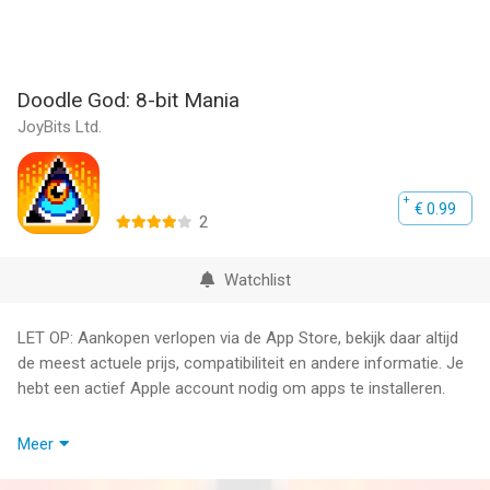
Doodle God: 8-bit Mania
JoyBits Ltd.
€ 0.99
2
Watchlist
LET OP: Aankopen verlopen via de App Store, bekijk daar altijd
de meest actuele prijs, compatibiliteit en andere informatie. Je
hebt een actief Apple account nodig om apps te installeren.
Doodle God gaat Old School!
Meer
Compleet NIEUWE Pixelgraphics & NIEUWE 8-bits soundtrack!