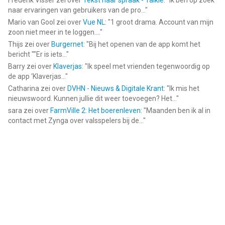
Frederik Visser
zei over
Tekst naar spraak - Talkie
: "
Ik ben op zoek
naar ervaringen van gebruikers van de pro...
"
Mario van Gool
zei over
Vue NL
: "
1 groot drama. Account van mijn
zoon niet meer in te loggen....
"
Thijs
zei over
Burgernet
: "
Bij het openen van de app komt het
bericht ""Er is iets...
"
Barry
zei over
Klaverjas
: "
Ik speel met vrienden tegenwoordig op
de app ‘Klaverjas...
"
Catharina
zei over
DVHN - Nieuws & Digitale Krant
: "
Ik mis het
nieuwswoord. Kunnen jullie dit weer toevoegen? Het...
"
sara
zei over
FarmVille 2: Het boerenleven
: "
Maanden ben ik al in
contact met Zynga over valsspelers bij de...
"