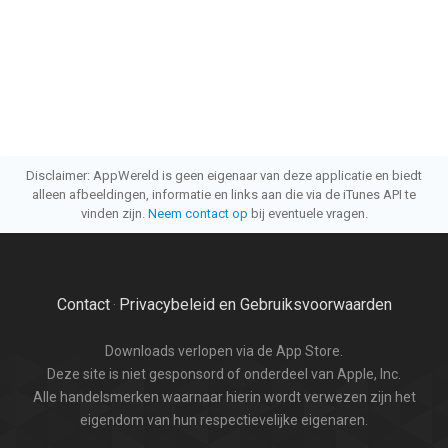
Disclaimer: AppWereld is geen eigenaar van deze applicatie en biedt
alleen afbeeldingen, informatie en links aan die via de iTunes API te
vinden zijn.
Neem contact op
bij eventuele vragen.
Contact
Privacybeleid en Gebruiksvoorwaarden
·
Downloads verlopen via de App Store.
Deze site is niet gesponsord of onderdeel van Apple, Inc.
Alle handelsmerken waarnaar hierin wordt verwezen zijn het
eigendom van hun respectievelijke eigenaren.