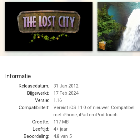
Niemand geloofde haar. Zelfs jij niet, haar lievelingskleinkind.
Maar ze had gelijk. En meer dan je je ooit zou kunnen
voorstellen.
De stad voor je, diepliggend in het mistige bos, kan niet op elke
kaart worden gevonden. Het zou eigenlijk niet eens moeten
bestaan. Maar hoewel het al lang slaapt, voel je een
mysterieuze kracht van de opwekkende ruïnes om je heen.
Informatie
De legende gaat dat de bevolking die deze stad heeft gebouwd
op de een of andere manier de seizoenen kon bespelen. Maar
Releasedatum:
31 Jan 2012
niemand luisterde naar legendes.
Bijgewerkt:
17 Feb 2024
Versie:
1.16
Niemand. Behalve oma.
Compatibiliteit:
Vereist iOS 11.0 of nieuwer. Compatibel
met iPhone, iPad en iPod touch.
En ze had gelijk.
Grootte:
117 MB
Leeftijd:
4+ jaar
Je kijkt opnieuw naar het kunstobject die ze je heeft gegeven.
Beoordeling:
4.8
van 5