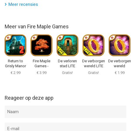
Meer recensies
Meer van Fire Maple Games
Return to
Fire Maple
De verloren
De verborgen
De verborgen
Grisly Manor
Games -
stad LITE
wereld LITE
wereld
Collection
€ 2.99
€ 3.99
Gratis!
Gratis!
€ 1.99
Reageer op deze app