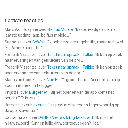
Laatste reacties
Marc Van Hoey
zei over
Belfius Mobile
: "
beste, iPadgebruik, na
laatste update, app. belfius mobile,...
"
Sanne
zei over
GoWish
: "
Ik heb deze eerst gebruikt, maar toch wel
erg Amerikaans.. Ik...
"
Frederik Visser
zei over
Tekst naar spraak - Talkie
: "
Ik ben op zoek
naar ervaringen van gebruikers van de pro...
"
Frederik Visser
zei over
Tekst naar spraak - Talkie
: "
Ik ben op zoek
naar ervaringen van gebruikers van de pro...
"
Mario van Gool
zei over
Vue NL
: "
1 groot drama. Account van mijn
zoon niet meer in te loggen....
"
Thijs
zei over
Burgernet
: "
Bij het openen van de app komt het
bericht ""Er is iets...
"
Barry
zei over
Klaverjas
: "
Ik speel met vrienden tegenwoordig op
de app ‘Klaverjas...
"
Catharina
zei over
DVHN - Nieuws & Digitale Krant
: "
Ik mis het
nieuwswoord. Kunnen jullie dit weer toevoegen? Het...
"