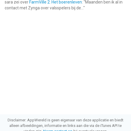
sara
zei over
FarmVille 2: Het boerenleven
: "
Maanden ben ik al in
contact met Zynga over valsspelers bij de...
"
Disclaimer: AppWereld is geen eigenaar van deze applicatie en biedt
alleen afbeeldingen, informatie en links aan die via de iTunes API te