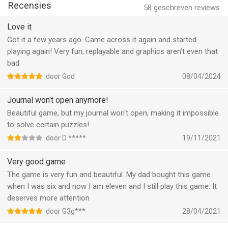
in de game.
Recensies
58
geschreven reviews
• The Lost City is vertaald naar het Duits, Frans, Italiaans,
Spaans, Chinees, Japans, Koreaans, Russisch, Turks, Arabisch,
Love it
Portugees, Zweeds, Noors, Nederlands en Deens.
Got it a few years ago. Came across it again and started
• Beschikbaar voor iPhone, iPod touch en iPad!
playing again! Very fun, replayable and graphics aren’t even that
bad
--
door God
08/04/2024
De verloren stad van Fire Maple Games is een app voor iPhone,
Journal won't open anymore!
iPad en iPod touch met iOS versie 11.0 of hoger, geschikt
Beautiful game, but my journal won't open, making it impossible
bevonden voor gebruikers met leeftijden vanaf
4 jaar
.
to solve certain puzzles!
door D *****
19/11/2021
Informatie voor De verloren stadis het laatst vergeleken op 9
Aug om 09:44.
Very good game
The game is very fun and beautiful. My dad bought this game
when I was six and now I am eleven and I still play this game. It
deserves more attention
door G3g***
28/04/2021