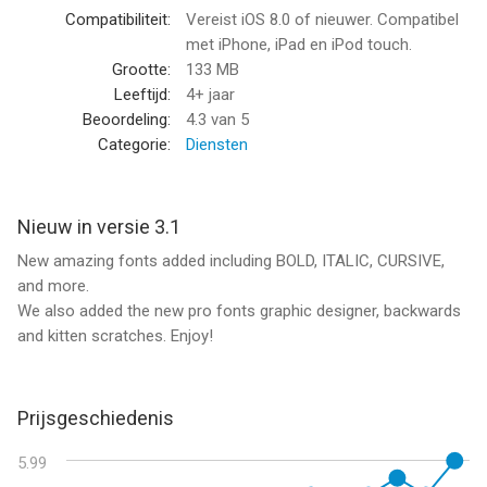
IT WORKS EVERYWHERE!
Compatibiliteit:
Vereist iOS 8.0 of nieuwer. Compatibel
met iPhone, iPad en iPod touch.
Cool Fonts Pro doesn't require full access to function, we don't
Grootte:
133 MB
collect your personal typing data or upload that information to
Leeftijd:
4+ jaar
the cloud.
Beoordeling:
4.3
van 5
Categorie:
Diensten
Get it now and start enjoying hundreds of combinations of
fonts and themes on your keyboard.
Nieuw in versie 3.1
**NOTE: Cool Fonts Pro is on sale for a limited time. There is a
New amazing fonts added including BOLD, ITALIC, CURSIVE,
price increase scheduled for the near future so take advantage
and more.
of this opportunity right now! ---
We also added the new pro fonts graphic designer, backwards
and kitten scratches. Enjoy!
DOWNLOAD COOL FONTS PRO BEFORE IT'S TOO LATE!
"The best keyboard app on the AppStore, hands down"
Prijsgeschiedenis
--
5.99