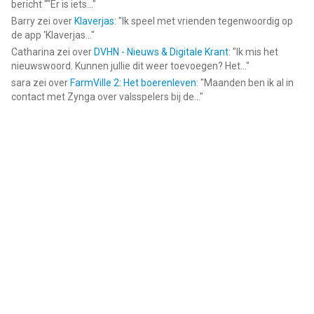
bericht ""Er is iets...
"
Barry
zei over
Klaverjas
: "
Ik speel met vrienden tegenwoordig op
de app ‘Klaverjas...
"
Catharina
zei over
DVHN - Nieuws & Digitale Krant
: "
Ik mis het
nieuwswoord. Kunnen jullie dit weer toevoegen? Het...
"
sara
zei over
FarmVille 2: Het boerenleven
: "
Maanden ben ik al in
contact met Zynga over valsspelers bij de...
"