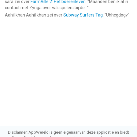
sara
zei over
FarmVille 2: Het boerenleven
: "
Maanden ben ik al in
contact met Zynga over valsspelers bij de...
"
Aahil khan Aahil khan
zei over
Subway Surfers Tag
: "
Uhhcgdogv
"
Disclaimer: AppWereld is geen eigenaar van deze applicatie en biedt