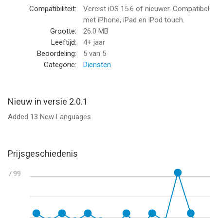
saving.
Compatibiliteit:
Vereist iOS 15.6 of nieuwer. Compatibel
met iPhone, iPad en iPod touch.
Quickly rename, delete, or share your exported files whenever
Grootte:
26.0 MB
you want.
Leeftijd:
4+ jaar
Beoordeling:
5
van 5
Create reliable contact backups with VCF files.
Categorie:
Diensten
Need help or have a question?
Nieuw in versie 2.0.1
support@dropouts.in
Added 13 New Languages
****************
Free Usage Access :
Prijsgeschiedenis
> You can export 100 contacts in Any Format
7.99
Pro User Access ( In App Purchase )
> You can export unlimited contacts in Any Format unlimited
times. This app can export 50,000+ contacts in matter of