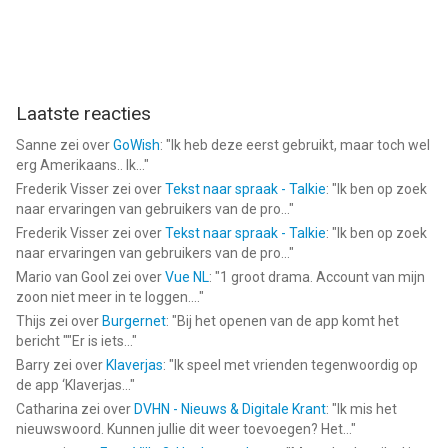
Laatste reacties
Sanne
zei over
GoWish
: "
Ik heb deze eerst gebruikt, maar toch wel
erg Amerikaans.. Ik...
"
Frederik Visser
zei over
Tekst naar spraak - Talkie
: "
Ik ben op zoek
naar ervaringen van gebruikers van de pro...
"
Frederik Visser
zei over
Tekst naar spraak - Talkie
: "
Ik ben op zoek
naar ervaringen van gebruikers van de pro...
"
Mario van Gool
zei over
Vue NL
: "
1 groot drama. Account van mijn
zoon niet meer in te loggen....
"
Thijs
zei over
Burgernet
: "
Bij het openen van de app komt het
bericht ""Er is iets...
"
Barry
zei over
Klaverjas
: "
Ik speel met vrienden tegenwoordig op
de app ‘Klaverjas...
"
Catharina
zei over
DVHN - Nieuws & Digitale Krant
: "
Ik mis het
nieuwswoord. Kunnen jullie dit weer toevoegen? Het...
"