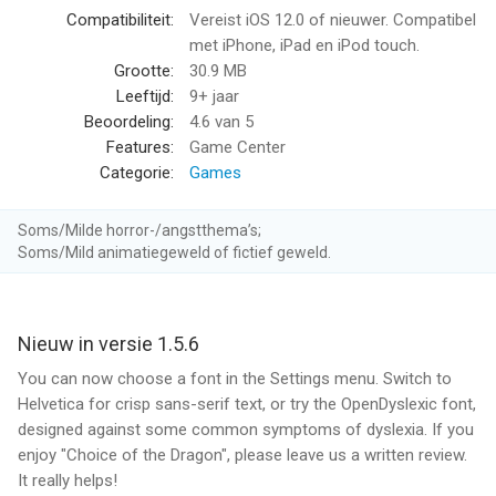
for a light snack
Compatibiliteit:
Vereist iOS 12.0 of nieuwer. Compatibel
• Isn't it a little sexist to always kidnap princesses? Kidnap a
met iPhone, iPad en iPod touch.
prince instead
Grootte:
30.9 MB
• Ransack holy temples, blaspheming against vengeful gods
Leeftijd:
9+ jaar
Beoordeling:
4.6
van 5
--
Features:
Game Center
Categorie:
Games
Choice of the Dragon van Choice of Games LLC is een app
voor iPhone, iPad en iPod touch met iOS versie 12.0 of hoger,
Soms/Milde horror-/angstthema’s;
geschikt bevonden voor gebruikers met leeftijden vanaf
9 jaar
.
Soms/Mild animatiegeweld of fictief geweld.
Informatie voor Choice of the Dragonis het laatst vergeleken
op 8 Aug om 06:47.
Nieuw in versie 1.5.6
You can now choose a font in the Settings menu. Switch to
Helvetica for crisp sans-serif text, or try the OpenDyslexic font,
designed against some common symptoms of dyslexia. If you
enjoy "Choice of the Dragon", please leave us a written review.
It really helps!