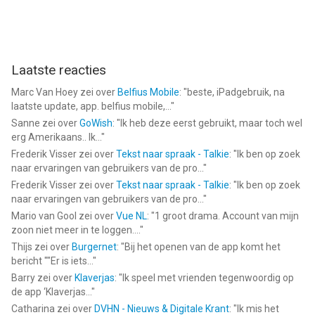
Laatste reacties
Marc Van Hoey
zei over
Belfius Mobile
: "
beste, iPadgebruik, na
laatste update, app. belfius mobile,...
"
Sanne
zei over
GoWish
: "
Ik heb deze eerst gebruikt, maar toch wel
erg Amerikaans.. Ik...
"
Frederik Visser
zei over
Tekst naar spraak - Talkie
: "
Ik ben op zoek
naar ervaringen van gebruikers van de pro...
"
Frederik Visser
zei over
Tekst naar spraak - Talkie
: "
Ik ben op zoek
naar ervaringen van gebruikers van de pro...
"
Mario van Gool
zei over
Vue NL
: "
1 groot drama. Account van mijn
zoon niet meer in te loggen....
"
Thijs
zei over
Burgernet
: "
Bij het openen van de app komt het
bericht ""Er is iets...
"
Barry
zei over
Klaverjas
: "
Ik speel met vrienden tegenwoordig op
de app ‘Klaverjas...
"
Catharina
zei over
DVHN - Nieuws & Digitale Krant
: "
Ik mis het