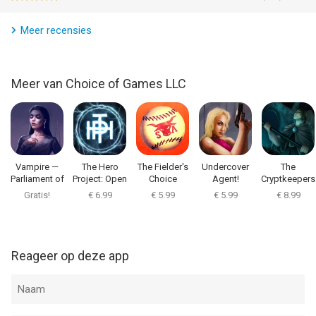
Meer recensies
Meer van Choice of Games LLC
Vampire —
The Hero
The Fielder's
Undercover
The
Parliament of
Project: Open
Choice
Agent!
Cryptkeepers
Knives
Season
of Hallowfor
Gratis!
€ 6.99
€ 5.99
€ 5.99
€ 8.99
Reageer op deze app