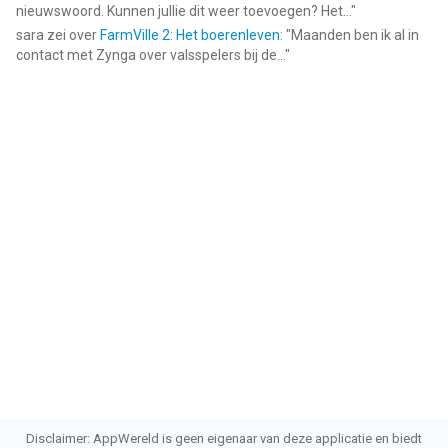
nieuwswoord. Kunnen jullie dit weer toevoegen? Het...
"
sara
zei over
FarmVille 2: Het boerenleven
: "
Maanden ben ik al in
contact met Zynga over valsspelers bij de...
"
Disclaimer: AppWereld is geen eigenaar van deze applicatie en biedt