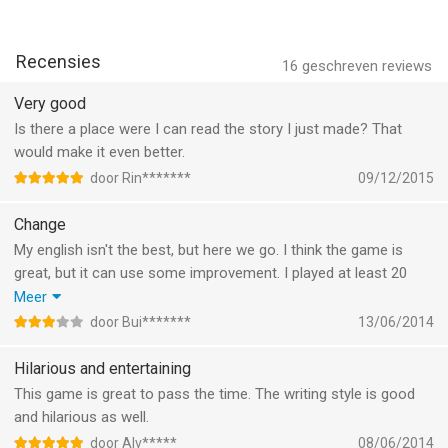
Recensies
16
geschreven reviews
Very good
Is there a place were I can read the story I just made? That
would make it even better.
door Rin*******
09/12/2015
Change
My english isn't the best, but here we go. I think the game is
great, but it can use some improvement. I played at least 20
times and i always end up dead. It would be nice if there were
Meer
different storylines, depending on how you play. Make it a game
door Bui*******
13/06/2014
in witch you need to keep your dragon alive for as long as
possible, of course that needs to happen trough
Hilarious and entertaining
decisonmaking.
This game is great to pass the time. The writing style is good
Hope everybody can read it it's a great game
and hilarious as well.
door Alv*****
08/06/2014