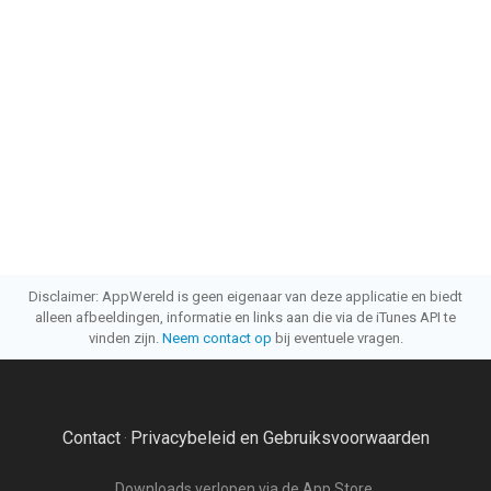
Disclaimer: AppWereld is geen eigenaar van deze applicatie en biedt
alleen afbeeldingen, informatie en links aan die via de iTunes API te
vinden zijn.
Neem contact op
bij eventuele vragen.
Contact
Privacybeleid en Gebruiksvoorwaarden
·
Downloads verlopen via de App Store.