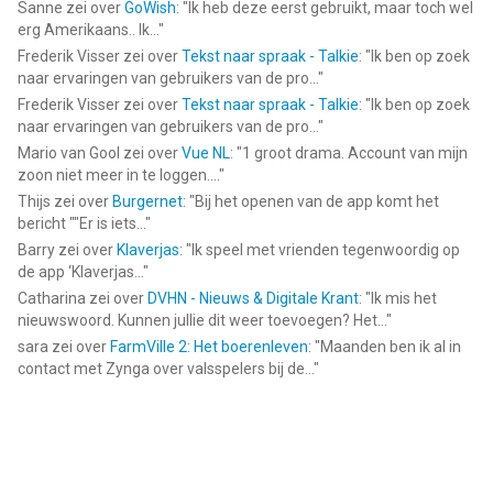
Sanne
zei over
GoWish
: "
Ik heb deze eerst gebruikt, maar toch wel
vergeleken op 9 Aug om 07:09.
erg Amerikaans.. Ik...
"
Frederik Visser
zei over
Tekst naar spraak - Talkie
: "
Ik ben op zoek
naar ervaringen van gebruikers van de pro...
"
Frederik Visser
zei over
Tekst naar spraak - Talkie
: "
Ik ben op zoek
naar ervaringen van gebruikers van de pro...
"
Mario van Gool
zei over
Vue NL
: "
1 groot drama. Account van mijn
zoon niet meer in te loggen....
"
Thijs
zei over
Burgernet
: "
Bij het openen van de app komt het
bericht ""Er is iets...
"
Barry
zei over
Klaverjas
: "
Ik speel met vrienden tegenwoordig op
de app ‘Klaverjas...
"
Catharina
zei over
DVHN - Nieuws & Digitale Krant
: "
Ik mis het
nieuwswoord. Kunnen jullie dit weer toevoegen? Het...
"
sara
zei over
FarmVille 2: Het boerenleven
: "
Maanden ben ik al in
contact met Zynga over valsspelers bij de...
"