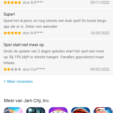
door A K****
29/11/2022
Ontgrendel meer dan 30 exclusieve kladderaars en claim gratis
munten terwijl u elk verzamelevenement voltooit! Er is altijd wel
Super!
iets nieuws te ontdekken!
Speel het al jaren, en nog steeds een leuk spel! De beste bingo
app die er is. Zeker een aanrader
EXCLUSIEVE OFFLINE MODUS:
door A K****
16/05/2022
Speel altijd en overal! Bingo Pop is het enige bingospel met een
Spel start niet meer op
offline modus! Veel bingo-plezier onderweg!
Sinds de update van 2 dagen geleden start het spel niet meer
op. Bij 19% blijft ie steeds hangen. Vanalles geprobeerd maar
WIN MEER MET POWER-UPS:
helaas..
Verdien gratis power-ups terwijl u zich een weg baant door
door Cra*****
09/05/2022
honderden unieke niveaus en bonusinhoud met speciale
thema's, enorme jackpots en meer!
Meer recensies
KLIM OMHOOG OP HET SCOREBORD:
Meer van Jam City, Inc.
Speel alleen of werk samen met uw Club! en zet uw kaarten in
tegen vrienden, familie en duizenden anderen over de hele