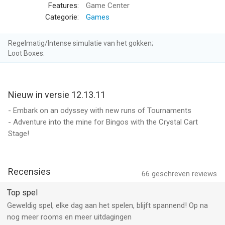
wereld!
Features:
Game Center
+ Gebruik BAANBREKENDE POWER-UPS zoals Instant Bingo en
Categorie:
Games
Double Daub!
+ Klim naar de top van het scorebord tegen uw VRIENDEN EN
Regelmatig/Intense simulatie van het gokken;
FAMILIE!
Loot Boxes.
+ Constante game-updates! NIEUWE
verzamelingsevenementen en nog meer ENORME jackpots
binnenkort verwacht!
Nieuw in versie 12.13.11
SNELLE BINGO-ERVARING.
- Embark on an odyssey with new runs of Tournaments
- Adventure into the mine for Bingos with the Crystal Cart
Het is tijd om wat pit aan uw leven toe te voegen! Win GROTE
Stage!
BELONINGEN aan de oevers van Havana Cabana of win nog
GROTERE JACKPOTS op de kaarten met hoge inzet van Monte
Carlo! Speel uzelf een weg door meer dan 15 kamers met
Recensies
66
geschreven reviews
meer dan 900 levels en bonusevenementen! Begin Bingo
GRATIS te spelen!
Top spel
Geweldig spel, elke dag aan het spelen, blijft spannend! Op na
VERZAMELINGSEVENEMENTEN:
nog meer rooms en meer uitdagingen