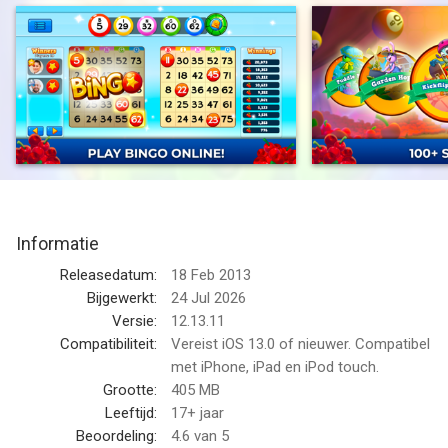
kunt verkennen, tropisch fruit kunt planten of zelfs door de
lucht kunt vliegen!
+ Ga naar VERZAMELINGSEVENEMENTEN om GROTERE
JACKPOTS te winnen!
+ Vergroot uw winkansen door 12 kaarten één keer te
bekladden in onze NIEUWE Speed ​​Bingo-modus!
+ Speel samen met vrienden in de nieuwe clubs!-functie om
ENORME beloningen te verdienen!
+ Houd het plezier aan de gang met de nieuwe Bingo Jackpot
Informatie
Minigames zoals Scratchers en Spinner!
+ Win meer dan 30 EXCLUSIEVE kladderaar-huisdieren en -
Releasedatum:
18 Feb 2013
munten uit onze evenementen!
Bijgewerkt:
24 Jul 2026
+ Hoogwaardige grafische weergave met meer dan 15 unieke
Versie:
12.13.11
kamers en 900+ niveaus met bonusinhoud!
Compatibiliteit:
Vereist iOS 13.0 of nieuwer. Compatibel
+ Speel onderweg met onze OFFLINE MODUS om altijd en
met iPhone, iPad en iPod touch.
overal te winnen!
Grootte:
405 MB
+ Speel en win in de nieuwe GEHEIME fase: Flower Shoppe!
Leeftijd:
17+ jaar
+ Doe mee met duizenden bingoliefhebbers over de hele
Beoordeling:
4.6
van 5