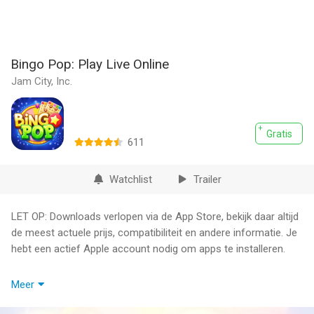
Bingo Pop: Play Live Online
Jam City, Inc.
Gratis
611
Watchlist
Trailer
LET OP: Downloads verlopen via de App Store, bekijk daar altijd
de meest actuele prijs, compatibiliteit en andere informatie. Je
hebt een actief Apple account nodig om apps te installeren.
Bingo Pop is een gratis bekroond klassiek bingospel gemengd
Meer
met enorme jackpots, snelle actie, power-ups en nog veel
meer! Ontsnap naar de wereld van Bingo Pop, waar u grotten