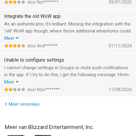
door Not*******
09/01/2025
©/TM/® 2026 Blizzard Entertainment, Inc.
Integrate the old WoW app
--
As an authenticator, it’s brilliant. Missing the integration with the
‘old’ WoW app though, where those additional adventures could
Battle.net van Blizzard Entertainment, Inc. is een iPhone app
be managed. That app has been discontinued. Don’t care much
Meer
met iOS versie 26.0 of hoger, geschikt bevonden voor
about groups and chat. Four stars for the authentication. That’s
door And******
01/11/2024
gebruikers met leeftijden vanaf
4 jaar
.
good.
Unable to configure settings
Informatie voor Battle.netis het laatst vergeleken op 8 Aug om
I cannot change settings in Groups or mute push notifications
10:31.
in the app. If I try to do this, I get the following message: Hmm…
Something went wrong.
Meer
No use for me to keep this app if I cannot mute push
door Mys*******
17/08/2024
notifications.
Meer recensies
Meer van Blizzard Entertainment, Inc.