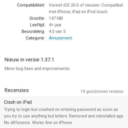
open new tickets, and reply to ongoing tickets directly from the
Compatibiliteit:
Vereist iOS 26.0 of nieuwer. Compatibel
app.
met iPhone, iPad en iPod touch.
Grootte:
147 MB
Airtime or Wi-Fi connection required for use.
Leeftijd:
4+ jaar
Beoordeling:
4.5
van 5
Languages Supported:
Categorie:
Amusement
* English
* Français
* Deutsch
Nieuw in versie 1.37.1
* Español (Latinoamérica)
Minor bug fixes and improvements.
* Español (Europa)
* Português
* Italiano
* Русский
Recensies
19
geschreven reviews
* 한국어 (Korean)
* 繁體中文 (Traditional Chinese)
Crash on iPad
* 简体中文 (Simplified Chinese)
Trying to login but crashed on entering password as soon as
* 日本語 (Japanese)
you try to use anything but letters. Removed and reinstalled app.
* ไทย (Thai)
No difference. Works fine on iPhone