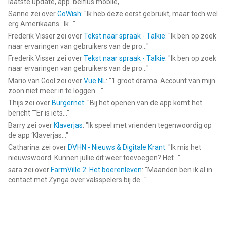
laatste update, app. belfius mobile,...
"
Sanne
zei over
GoWish
: "
Ik heb deze eerst gebruikt, maar toch wel
erg Amerikaans.. Ik...
"
Frederik Visser
zei over
Tekst naar spraak - Talkie
: "
Ik ben op zoek
naar ervaringen van gebruikers van de pro...
"
Frederik Visser
zei over
Tekst naar spraak - Talkie
: "
Ik ben op zoek
naar ervaringen van gebruikers van de pro...
"
Mario van Gool
zei over
Vue NL
: "
1 groot drama. Account van mijn
zoon niet meer in te loggen....
"
Thijs
zei over
Burgernet
: "
Bij het openen van de app komt het
bericht ""Er is iets...
"
Barry
zei over
Klaverjas
: "
Ik speel met vrienden tegenwoordig op
de app ‘Klaverjas...
"
Catharina
zei over
DVHN - Nieuws & Digitale Krant
: "
Ik mis het
nieuwswoord. Kunnen jullie dit weer toevoegen? Het...
"
sara
zei over
FarmVille 2: Het boerenleven
: "
Maanden ben ik al in
contact met Zynga over valsspelers bij de...
"