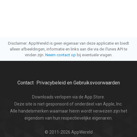
Disclaimer: AppWereld is geen eigenaar van deze applicatie en biedt
alleen afbeeldingen, informatie en links aan die via de iTunes API te
vinden zijn.
Neem contact op
bij eventuele vragen.
Contact
Privacybeleid en Gebruiksvoorwaarden
·
Downloads verlopen via de App Store.
Deze site is niet gesponsord of onderdeel van Apple, Inc.
Alle handelsmerken waarnaar hierin wordt verwezen zijn het
eigendom van hun respectievelijke eigenaren.
© 2011-2026 AppWereld