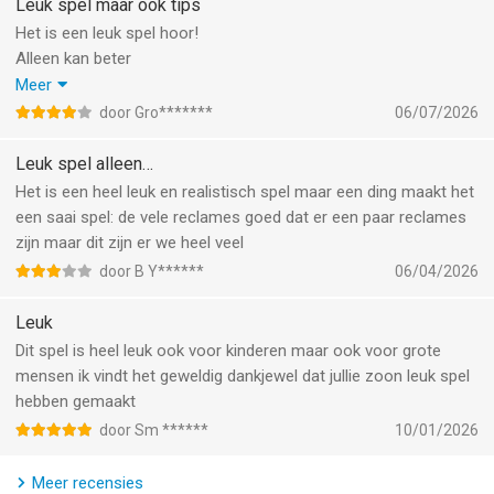
Leuk spel maar ook tips
EIGENSCHAPPEN van Auto Parkeer - Rijschool:
Het is een leuk spel hoor!
Veel verschillende voertuigen om te besturen - auto, bus,
Alleen kan beter
vrachtwagen, bestelwagen en meer
Als ik bij een stoplicht sta te wachten dan staat ie heel lang op
Meer
Snelle en furieuze auto's - SUV, Sedan, Hatchback, Luxe, MUV
rood
door Gro*******
06/07/2026
en meer
En dan moet ik een reclame kijken dat is niet zo fijn
Enorme open wereld om rond te rijden
En het zou leuker zijn als je kan eten buiten ,
Leuk spel alleen…
Leer 60 verkeersborden
Voor de rest wel goed hoor
Het is een heel leuk en realistisch spel maar een ding maakt het
Voltooi spannende missies
een saai spel: de vele reclames goed dat er een paar reclames
Leer parkeren
zijn maar dit zijn er we heel veel
Meer dan 100 niveaus om te spelen
door B Y******
06/04/2026
Soepele en realistische handling van alle voertuigen
Pas voertuigen naar wens aan
Leuk
Realistische spelgeluiden
Dit spel is heel leuk ook voor kinderen maar ook voor grote
Verbluffende 3D-graphics
mensen ik vindt het geweldig dankjewel dat jullie zoon leuk spel
Gratis rijden
hebben gemaakt
Krijg nu Auto Parkeer - Rijschool!
door Sm ******
10/01/2026
------------------------------------------------
Meer recensies