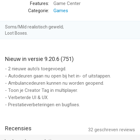
verantwoordelijke bestuurder.
Features:
Game Center
Categorie:
Games
TOEWIJZINGS MODUS
Auto Parkeer - Rijschool heeft veel verschillende spannende
Soms/Mild realistisch geweld;
missies die je moet voltooien. Maak een levering of breng
Loot Boxes.
passagiers van de ene plaats naar de andere, bestuur een taxi
of zelfs een schoolbus vol kinderen. Volg alle verkeersborden
terwijl je missies voltooit.
Nieuw in versie 9.20.6 (751)
PARKEER MODUS
- 2 nieuwe auto's toegevoegd.
Leer parkeren. Navigeer met uw auto met uiterste precisie,
- Autodeuren gaan nu open bij het in- of uitstappen.
door de parkeerplaats, tussen realistisch verkeer, naar uw
- Ambulancedeuren kunnen nu worden geopend.
aangewezen parkeerplaats. Volg alle verkeersregels terwijl u
- Toon je Creator Tag in multiplayer.
voertuigen parkeert.
- Verbeterde UI & UX.
- Prestatieverbeteringen en bugfixes.
GRATIS RITMODUS
Auto Parkeer - Rijschool heeft een grote open wereldstad om
rond te rijden. Oefen alle verkeersregels, verdien munten en XP
Recensies
32
geschreven reviews
die in andere modi kunnen worden gebruikt.