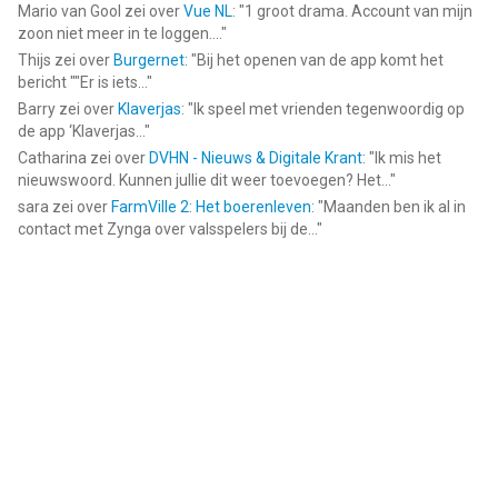
Mario van Gool
zei over
Vue NL
: "
1 groot drama. Account van mijn
kunt de annuleringsvoorwaarden hier bekijken -
zoon niet meer in te loggen....
"
https://support.apple.com/en-us/HT202039
Thijs
zei over
Burgernet
: "
Bij het openen van de app komt het
bericht ""Er is iets...
"
Privacybeleid - https://appsoleutgames.com/privacy-policy.html
Barry
zei over
Klaverjas
: "
Ik speel met vrienden tegenwoordig op
Gebruiksvoorwaarden -
de app ‘Klaverjas...
"
https://appsoleutgames.com/terms&services.html
Catharina
zei over
DVHN - Nieuws & Digitale Krant
: "
Ik mis het
nieuwswoord. Kunnen jullie dit weer toevoegen? Het...
"
--
sara
zei over
FarmVille 2: Het boerenleven
: "
Maanden ben ik al in
contact met Zynga over valsspelers bij de...
"
Auto Parkeer - Rijschool van Lavkush Gupta is een app voor
iPhone, iPad en iPod touch met iOS versie 13.0 of hoger,
geschikt bevonden voor gebruikers met leeftijden vanaf
12 jaar
.
Informatie voor Auto Parkeer - Rijschoolis het laatst
vergeleken op 9 Aug om 09:43.