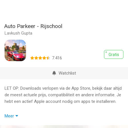
Auto Parkeer - Rijschool
Lavkush Gupta
Gratis
7.416
Watchlist
LET OP: Downloads verlopen via de App Store, bekijk daar altijd
de meest actuele prijs, compatibiliteit en andere informatie. Je
hebt een actief Apple account nodig om apps te installeren.
Leer verkeersborden en autorijden op een leuke manier met
Meer
Auto Parkeer - Rijschool.
Word de perfecte bestuurder, beheers alle verkeersborden en