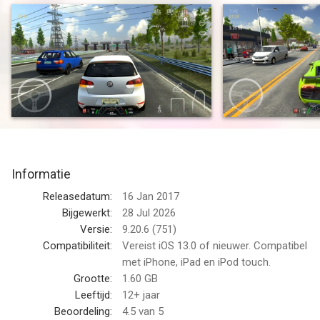
parkeervaardigheden!
We brengen je de meest realistische autospellen, ingesteld in
een open wereldomgeving waar je kunt leren hoe je
verantwoord kunt rijden, samen met het leren van alle
verkeersborden. Wij geloven in 'Safety First', dus draag uw
veiligheidsgordel, volg verkeerslichten, let op de stopborden en
gebruik knipperlichten wanneer u draait.
Speel meer dan 100 niveaus in Auto Parkeer - Rijschool, een
geweldig fysica-gebaseerd autospel.
Informatie
Auto Parkeer - Rijschool heeft veel verschillende voertuigen
Releasedatum:
16 Jan 2017
om te rijden ... elk kan worden aangepast aan uw wensen.
Bijgewerkt:
28 Jul 2026
Versie:
9.20.6 (751)
LEER MODE
Compatibiliteit:
Vereist iOS 13.0 of nieuwer. Compatibel
Leer veel verschillende verkeersborden en verantwoord rijden.
met iPhone, iPad en iPod touch.
Deze modus beschikt over verkeersborden en verkeersregels
Grootte:
1.60 GB
waar je kunt leren en je vaardigheden kunt testen op meerdere
Leeftijd:
12+ jaar
niveaus. Beheers de verkeersborden en wees een
Beoordeling:
4.5
van 5