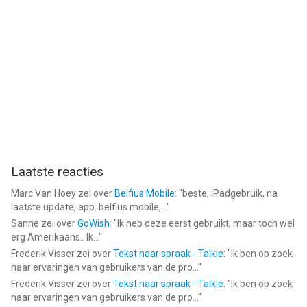
in rekening gebracht op uw iTunes-account zodra u de
aankoop bevestigt. Het abonnement wordt automatisch
verlengd, tenzij u de functie voor automatisch verlengen ten
minste 24 uur voor het einde van de huidige
abonnementsperiode uitschakelt.
Uw account wordt binnen 24 uur voorafgaand aan het einde
van de huidige abonnementsperiode in rekening gebracht voor
verlenging. Na uw aankoop kunt u uw abonnementsopties
beheren en de functie voor automatisch verlengen
uitschakelen via de instellingen van uw iTunes-
gebruikersaccount.
Laatste reacties
Houd er rekening mee dat elk ongebruikt deel van de gratis
Marc Van Hoey
zei over
Belfius Mobile
: "
beste, iPadgebruik, na
proefperiode wordt verbeurd als u een abonnement aanschaft
laatste update, app. belfius mobile,...
"
vóór het einde van de gratis proefperiode.
Sanne
zei over
GoWish
: "
Ik heb deze eerst gebruikt, maar toch wel
erg Amerikaans.. Ik...
"
Als de functie Automatisch verlengen is uitgeschakeld wanneer
Frederik Visser
zei over
Tekst naar spraak - Talkie
: "
Ik ben op zoek
naar ervaringen van gebruikers van de pro...
"
uw huidige abonnement afloopt, wordt u uitgeschreven
Frederik Visser
zei over
Tekst naar spraak - Talkie
: "
Ik ben op zoek
naar ervaringen van gebruikers van de pro...
"
Het huidige actieve abonnement kan niet worden opgezegd. U