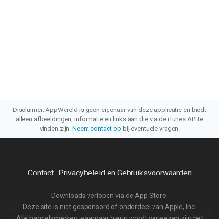
Disclaimer: AppWereld is geen eigenaar van deze applicatie en biedt
alleen afbeeldingen, informatie en links aan die via de iTunes API te
vinden zijn.
Neem contact op
bij eventuele vragen.
Contact
Privacybeleid en Gebruiksvoorwaarden
·
Downloads verlopen via de App Store.
Deze site is niet gesponsord of onderdeel van Apple, Inc.
Alle handelsmerken waarnaar hierin wordt verwezen zijn het