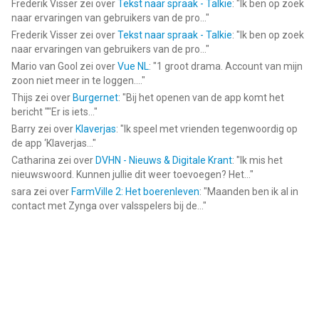
Frederik Visser
zei over
Tekst naar spraak - Talkie
: "
Ik ben op zoek
naar ervaringen van gebruikers van de pro...
"
Frederik Visser
zei over
Tekst naar spraak - Talkie
: "
Ik ben op zoek
naar ervaringen van gebruikers van de pro...
"
Mario van Gool
zei over
Vue NL
: "
1 groot drama. Account van mijn
zoon niet meer in te loggen....
"
Thijs
zei over
Burgernet
: "
Bij het openen van de app komt het
bericht ""Er is iets...
"
Barry
zei over
Klaverjas
: "
Ik speel met vrienden tegenwoordig op
de app ‘Klaverjas...
"
Catharina
zei over
DVHN - Nieuws & Digitale Krant
: "
Ik mis het
nieuwswoord. Kunnen jullie dit weer toevoegen? Het...
"
sara
zei over
FarmVille 2: Het boerenleven
: "
Maanden ben ik al in
contact met Zynga over valsspelers bij de...
"