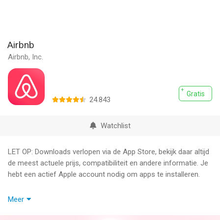
Airbnb
Airbnb, Inc.
Gratis
24.843
Watchlist
LET OP: Downloads verlopen via de App Store, bekijk daar altijd
de meest actuele prijs, compatibiliteit en andere informatie. Je
hebt een actief Apple account nodig om apps te installeren.
ZOVEEL MEER DAN EEN AIRBNB
Meer
De wereld is eindeloos interessant en met Airbnb kun je die
verkennen als nooit tevoren. Vind opmerkelijke