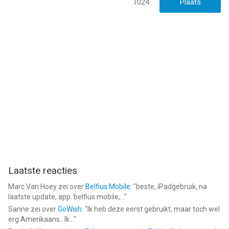
touch met iOS versie 18.0 of hoger, geschikt bevonden voor
1024
gebruikers met leeftijden vanaf
4 jaar
.
Informatie voor Airbnbis het laatst vergeleken op 8 Aug om
14:22.
Laatste reacties
Marc Van Hoey
zei over
Belfius Mobile
: "
beste, iPadgebruik, na
laatste update, app. belfius mobile,...
"
Sanne
zei over
GoWish
: "
Ik heb deze eerst gebruikt, maar toch wel
erg Amerikaans.. Ik...
"