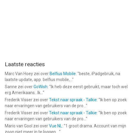
Laatste reacties
Marc Van Hoey
zei over
Belfius Mobile
: "
beste, iPadgebruik, na
laatste update, app. belfius mobile,...
"
Sanne
zei over
GoWish
: "
Ik heb deze eerst gebruikt, maar toch wel
erg Amerikaans.. Ik...
"
Frederik Visser
zei over
Tekst naar spraak - Talkie
: "
Ik ben op zoek
naar ervaringen van gebruikers van de pro...
"
Frederik Visser
zei over
Tekst naar spraak - Talkie
: "
Ik ben op zoek
naar ervaringen van gebruikers van de pro...
"
Mario van Gool
zei over
Vue NL
: "
1 groot drama. Account van mijn
zoon niet meer in te loggen....
"