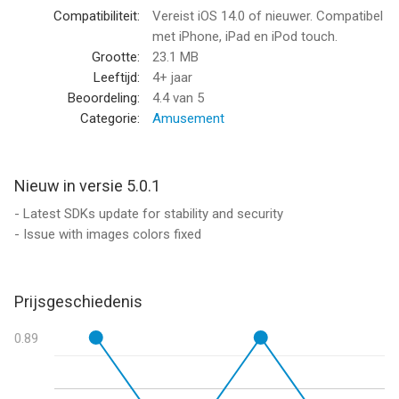
• Transformation process is instant with no internet
Compatibiliteit:
Vereist iOS 14.0 of nieuwer. Compatibel
connection needed
met iPhone, iPad en iPod touch.
• Scroll results into the app gallery
Grootte:
23.1 MB
• Save results to your photo library
Leeftijd:
4+ jaar
• Share with your friends via email, iMessage, Instagram,
Beoordeling:
4.4
van 5
Snapchat, Facebook, Twitter, WhatsApp…
Categorie:
Amusement
By the creators of FatBooth, MixBooth, BaldBooth, UglyBooth,
BoothStache & BimboBooth.
Nieuw in versie 5.0.1
- Latest SDKs update for stability and security
Warning:
- Issue with images colors fixed
• AgingBooth is a funny application made for entertainment
purposes only and does not guarantee resemblance to the real
aging process.
• AgingBooth works best with people between the ages of 15
Prijsgeschiedenis
and 60.
0.89
© PiVi & Co 2010-2020