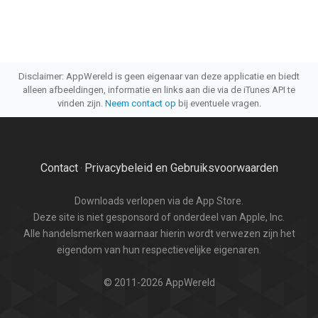
Disclaimer: AppWereld is geen eigenaar van deze applicatie en biedt
alleen afbeeldingen, informatie en links aan die via de iTunes API te
vinden zijn.
Neem contact op
bij eventuele vragen.
Contact
Privacybeleid en Gebruiksvoorwaarden
·
Downloads verlopen via de App Store.
Deze site is niet gesponsord of onderdeel van Apple, Inc.
Alle handelsmerken waarnaar hierin wordt verwezen zijn het
eigendom van hun respectievelijke eigenaren.
© 2011-2026 AppWereld