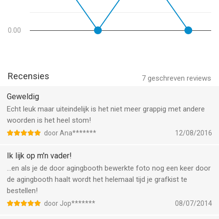
Photos credits : fotolia.com (© Yuri Arcurs/ ©
CURAphotography/ © Piotr Marcinski)
0.00
--
AgingBooth van PiVi & Co is een app voor iPhone, iPad en iPod
touch met iOS versie 14.0 of hoger, geschikt bevonden voor
Recensies
7
geschreven reviews
gebruikers met leeftijden vanaf
4 jaar
.
Geweldig
Informatie voor AgingBoothis het laatst vergeleken op 7 Aug
Echt leuk maar uiteindelijk is het niet meer grappig met andere
om 05:57.
woorden is het heel stom!
door Ana*******
12/08/2016
Ik lijk op m'n vader!
...en als je de door agingbooth bewerkte foto nog een keer door
de agingbooth haalt wordt het helemaal tijd je grafkist te
bestellen!
door Jop*******
08/07/2014