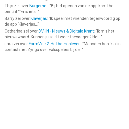
Thijs
zei over
Burgernet
: "
Bij het openen van de app komt het
bericht ""Er is iets...
"
Barry
zei over
Klaverjas
: "
Ik speel met vrienden tegenwoordig op
de app ‘Klaverjas...
"
Catharina
zei over
DVHN - Nieuws & Digitale Krant
: "
Ik mis het
nieuwswoord. Kunnen jullie dit weer toevoegen? Het...
"
sara
zei over
FarmVille 2: Het boerenleven
: "
Maanden ben ik al in
contact met Zynga over valsspelers bij de...
"