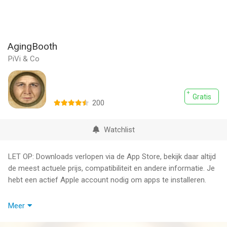
AgingBooth
PiVi & Co
Gratis
200
Watchlist
LET OP: Downloads verlopen via de App Store, bekijk daar altijd
de meest actuele prijs, compatibiliteit en andere informatie. Je
hebt een actief Apple account nodig om apps te installeren.
AgingBooth, one of the most popular iPhone & iPad apps still
Meer
FREE on the App Store!