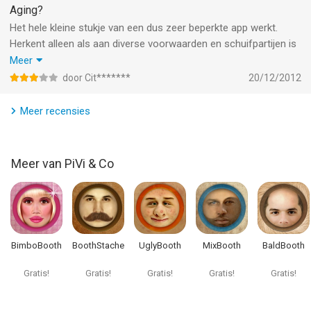
Aging?
Het hele kleine stukje van een dus zeer beperkte app werkt.
Herkent alleen als aan diverse voorwaarden en schuifpartijen is
voldaan. Het opslaan is een zoekplaatje, dat misschien uit de
Meer
AGINGAPP moet en flink verjongd moet worden en de
door Cit*******
20/12/2012
supplementen moeten natuurlijk gratis zijn. Nu schaf je een , kat
in de zak aan. Jammer van het reuze geinige idee. Iedereen wil
Meer recensies
de toekomst graag in beeld zien. Jammer, hoor!
Meer van PiVi & Co
BimboBooth
BoothStache
UglyBooth
MixBooth
BaldBooth
Gratis!
Gratis!
Gratis!
Gratis!
Gratis!