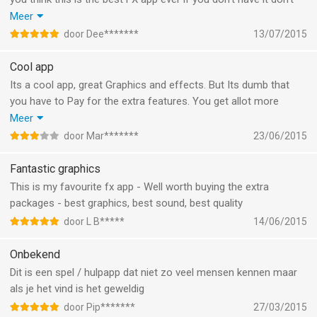
think it is fake just download it because it is really nice you can
Meer
make fantastic videos and sent to your camera roll but need
door Dee*******
13/07/2015
more free FX come one
Cool app
Its a cool app, great Graphics and effects. But Its dumb that
you have to Pay for the extra features. You get allot more
People to download it if everything is for free, besides, People
Meer
Will have more fun with the app. I really hope you guys make all
door Mar*******
23/06/2015
the extra features for free.
Fantastic graphics
This is my favourite fx app - Well worth buying the extra
packages - best graphics, best sound, best quality
door L B*****
14/06/2015
Onbekend
Dit is een spel / hulpapp dat niet zo veel mensen kennen maar
als je het vind is het geweldig
door Pip*******
27/03/2015