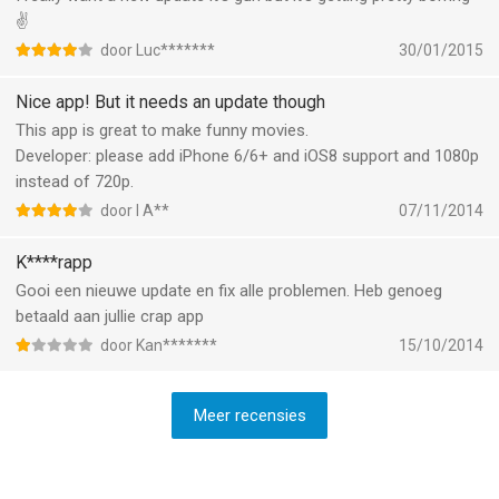
✌️
door Luc*******
30/01/2015
Nice app! But it needs an update though
This app is great to make funny movies.
Developer: please add iPhone 6/6+ and iOS8 support and 1080p
instead of 720p.
door I A**
07/11/2014
K****rapp
Gooi een nieuwe update en fix alle problemen. Heb genoeg
betaald aan jullie crap app
door Kan*******
15/10/2014
Meer recensies