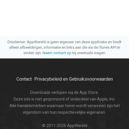
Disclaimer: AppWereld is geen eigenaar van deze applicatie en biedt
alleen afbeeldingen, informatie en links aan die via de iTunes API te
vinden zijn.
Neem contact op
bij eventuele vragen.
Contact
Privacybeleid en Gebruiksvoorwaarden
·
Downloads verlopen via de App Store.
Deze site is niet gesponsord of onderdeel van Apple, Inc.
Alle handelsmerken waarnaar hierin wordt verwezen zijn het
eigendom van hun respectievelijke eigenaren.
© 2011-2026 AppWereld