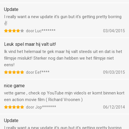
Update
I really want a new update it's gun but it's getting pretty borring
✌️
door Luc*******
03/04/2015
Leuk spel maar hij valt uit!
Ik vind het helemaal te gek maar hij valt steeds uit en dat is het
filmpje mislukt! Sterker nog dan hebben we het filmpje niet
eens!
door Eef****
09/03/2015
nice game
vette game , check op YouTube mijn video's er komt binnen kort
een action movie film ( Richard Vroonen )
door Jop*******
06/12/2014
Update
I really want a new update it's gun but it's getting pretty borring