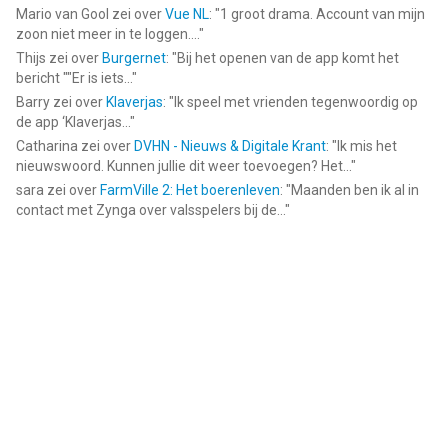
Mario van Gool
zei over
Vue NL
: "
1 groot drama. Account van mijn
zoon niet meer in te loggen....
"
Thijs
zei over
Burgernet
: "
Bij het openen van de app komt het
bericht ""Er is iets...
"
Barry
zei over
Klaverjas
: "
Ik speel met vrienden tegenwoordig op
de app ‘Klaverjas...
"
Catharina
zei over
DVHN - Nieuws & Digitale Krant
: "
Ik mis het
nieuwswoord. Kunnen jullie dit weer toevoegen? Het...
"
sara
zei over
FarmVille 2: Het boerenleven
: "
Maanden ben ik al in
contact met Zynga over valsspelers bij de...
"