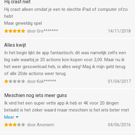
Hij crast niet
Hij crast alleen omdat je een te slechte iPad of computer ofzo
hebt
Maar geweldig spel
door Gro*******
14/11/2018
Alles kwijt
In het begin lijkt de app fantastisch; dit was namelijk zelfs een
big sale waarbij je 20 actions kon kopen voor 2,00. Maar nu ik
het weer gesownload heb, is alles weg! Mag ik mijn geld terug
of alle 20de actions weer terug
door Kok******
01/04/2017
Meschien nog iets meer guns
Ik vind het een super vette app ik heb er 4€ voor 20 dingen
betaald is het zeker waard maar meschien is het iets beter met
een paar meer guns gewoon dat je rondloopt in first person en
Meer
dat hij gewoon schiet om de paar seconden dan kun je een
door Anoniem
04/06/2016
vette battle houden daarom ook 4 sterren voor de rest echt een