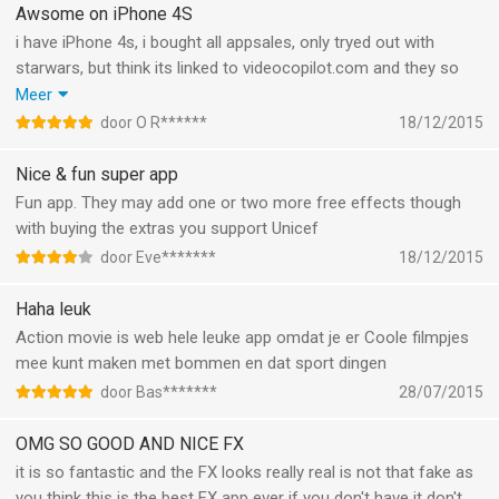
paar dingen kopen
Awsome on iPhone 4S
i have iPhone 4s, i bought all appsales, only tryed out with
starwars, but think its linked to videocopilot.com and they so
awsome. these arent the real renders like the server farms do
Meer
in starwars or other movies, it are nice templates, simple but
door O R******
18/12/2015
should give you a good time. didnet see anything like this so far,
so def wil buy everything what comes next, specialy starwars
Nice & fun super app
duhh. it dont include matcmove, its like layer, but even layers or
Fun app. They may add one or two more free effects though
filters need to be mamde so they universal. and its worth it.
with buying the extras you support Unicef
door Eve*******
18/12/2015
Haha leuk
Action movie is web hele leuke app omdat je er Coole filmpjes
mee kunt maken met bommen en dat sport dingen
door Bas*******
28/07/2015
OMG SO GOOD AND NICE FX
it is so fantastic and the FX looks really real is not that fake as
you think this is the best FX app ever if you don't have it don't