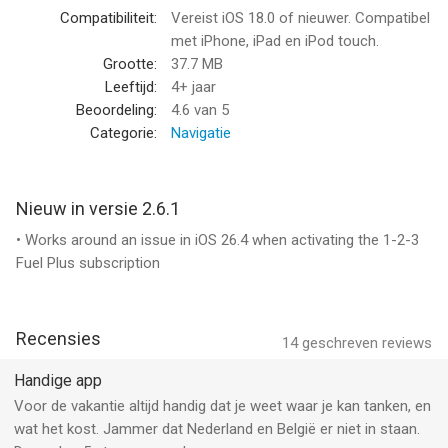
Compatibiliteit:
Vereist iOS 18.0 of nieuwer. Compatibel
The 1-2-3 Fuel Plus subscription gives you immediate access
met iPhone, iPad en iPod touch.
to additional useful features and allows you to benefit in the
Grootte:
37.7 MB
future from exclusive enhancements that are not included in
Leeftijd:
4+ jaar
the basic version.
Beoordeling:
4.6
van 5
Categorie:
Navigatie
Additional features in 1-2-3 Fuel Plus:
- Completely free of advertising
- Price alarm for any number of petrol stations
Nieuw in versie 2.6.1
- Interactive price statistics
• Works around an issue in iOS 26.4 when activating the 1-2-3
- Widget for the message center
Fuel Plus subscription
- Apple Watch App
If you purchase a 1-2-3 Fuel Plus subscription, your iTunes
account will be charged. The subscription will be automatically
Recensies
14
geschreven reviews
renewed unless you cancel it at least 24 hours prior to
expiration. You can turn off automatic renewal at any time in
Handige app
your iTunes Store preferences.
Voor de vakantie altijd handig dat je weet waar je kan tanken, en
wat het kost. Jammer dat Nederland en België er niet in staan.