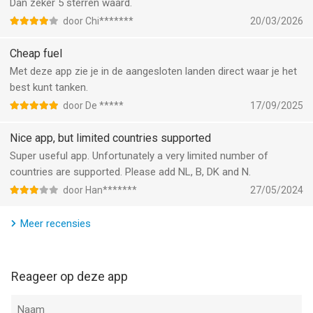
The duration and price of each subscription will be displayed at
Dan zeker 5 sterren waard.
the time of purchase. Payment will be made to your iTunes
door Chi*******
20/03/2026
account after confirmation of purchase. Subscriptions are
automatically renewed unless automatic renewal is turned off
Cheap fuel
24 hours before the end of the current period at the latest.
Met deze app zie je in de aangesloten landen direct waar je het
Subscriptions and automatic renewals can be managed or
best kunt tanken.
disabled in iTunes Account Settings. Any unused portion of a
door De *****
17/09/2025
free trial period will be forfeited when you purchase a
subscription to that publication.
Nice app, but limited countries supported
Super useful app. Unfortunately a very limited number of
The terms and conditions apply:
countries are supported. Please add NL, B, DK and N.
https://www.123tanken.de/agb/
door Han*******
27/05/2024
--
Meer recensies
1-2-3 Fuel van Bottled Software GmbH is een iPhone app met
iOS versie 18.0 of hoger, geschikt bevonden voor gebruikers
met leeftijden vanaf
4 jaar
.
Reageer op deze app
Informatie voor 1-2-3 Fuelis het laatst vergeleken op 8 Aug om