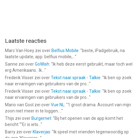
Laatste reacties
Marc Van Hoey
zei over
Belfius Mobile
: "
beste, iPadgebruik, na
laatste update, app. belfius mobile,...
"
Sanne
zei over
GoWish
: "
Ik heb deze eerst gebruikt, maar toch wel
erg Amerikaans.. Ik...
"
Frederik Visser
zei over
Tekst naar spraak - Talkie
: "
Ik ben op zoek
naar ervaringen van gebruikers van de pro...
"
Frederik Visser
zei over
Tekst naar spraak - Talkie
: "
Ik ben op zoek
naar ervaringen van gebruikers van de pro...
"
Mario van Gool
zei over
Vue NL
: "
1 groot drama. Account van mijn
zoon niet meer in te loggen....
"
Thijs
zei over
Burgernet
: "
Bij het openen van de app komt het
bericht ""Er is iets...
"
Barry
zei over
Klaverjas
: "
Ik speel met vrienden tegenwoordig op