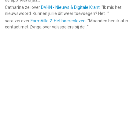
de app ‘Klaverjas...
"
Catharina
zei over
DVHN - Nieuws & Digitale Krant
: "
Ik mis het
nieuwswoord. Kunnen jullie dit weer toevoegen? Het...
"
sara
zei over
FarmVille 2: Het boerenleven
: "
Maanden ben ik al in
contact met Zynga over valsspelers bij de...
"