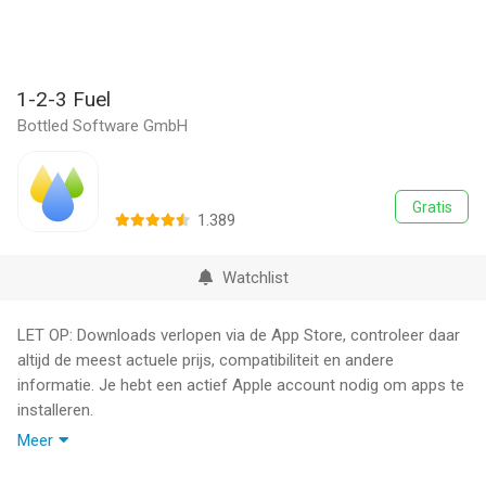
1-2-3 Fuel
Bottled Software GmbH
Gratis
1.389
Watchlist
LET OP: Downloads verlopen via de App Store, controleer daar
altijd de meest actuele prijs, compatibiliteit en andere
informatie. Je hebt een actief Apple account nodig om apps te
installeren.
Meer
Find the cheapest petrol station in your area or along your
planned route with the intuitive 1-2-3 Fuel App in modern iOS