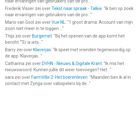
naar ervaringen van gebruikers van de pro...
"
Frederik Visser
zei over
Tekst naar spraak - Talkie
: "
Ik ben op zoek
naar ervaringen van gebruikers van de pro...
"
Mario van Gool
zei over
Vue NL
: "
1 groot drama. Account van mijn
zoon niet meer in te loggen....
"
Thijs
zei over
Burgernet
: "
Bij het openen van de app komt het
bericht ""Er is iets...
"
Barry
zei over
Klaverjas
: "
Ik speel met vrienden tegenwoordig op
de app ‘Klaverjas...
"
Catharina
zei over
DVHN - Nieuws & Digitale Krant
: "
Ik mis het
nieuwswoord. Kunnen jullie dit weer toevoegen? Het...
"
sara
zei over
FarmVille 2: Het boerenleven
: "
Maanden ben ik al in
contact met Zynga over valsspelers bij de...
"