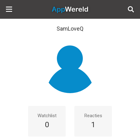
AppWereld
SamLoveQ
Watchlist
Reacties
0
1