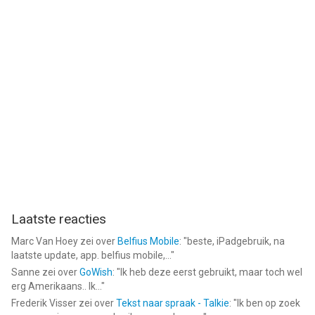
Laatste reacties
Marc Van Hoey
zei over
Belfius Mobile
: "
beste, iPadgebruik, na
laatste update, app. belfius mobile,...
"
Sanne
zei over
GoWish
: "
Ik heb deze eerst gebruikt, maar toch wel
erg Amerikaans.. Ik...
"
Frederik Visser
zei over
Tekst naar spraak - Talkie
: "
Ik ben op zoek