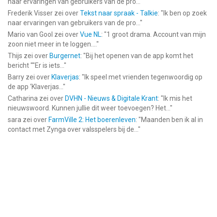
naar ervaringen van gebruikers van de pro...
"
Frederik Visser
zei over
Tekst naar spraak - Talkie
: "
Ik ben op zoek
naar ervaringen van gebruikers van de pro...
"
Mario van Gool
zei over
Vue NL
: "
1 groot drama. Account van mijn
zoon niet meer in te loggen....
"
Thijs
zei over
Burgernet
: "
Bij het openen van de app komt het
bericht ""Er is iets...
"
Barry
zei over
Klaverjas
: "
Ik speel met vrienden tegenwoordig op
de app ‘Klaverjas...
"
Catharina
zei over
DVHN - Nieuws & Digitale Krant
: "
Ik mis het
nieuwswoord. Kunnen jullie dit weer toevoegen? Het...
"
sara
zei over
FarmVille 2: Het boerenleven
: "
Maanden ben ik al in
contact met Zynga over valsspelers bij de...
"