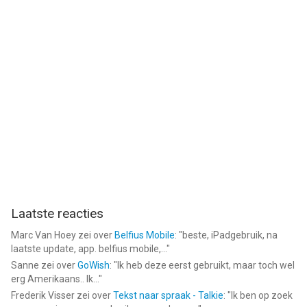
Laatste reacties
Marc Van Hoey
zei over
Belfius Mobile
: "
beste, iPadgebruik, na
laatste update, app. belfius mobile,...
"
Sanne
zei over
GoWish
: "
Ik heb deze eerst gebruikt, maar toch wel
erg Amerikaans.. Ik...
"
Frederik Visser
zei over
Tekst naar spraak - Talkie
: "
Ik ben op zoek