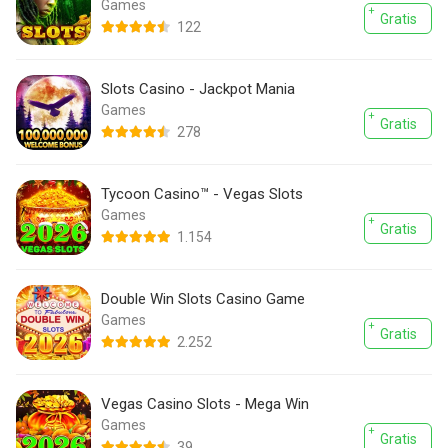
Games
Gratis
122
Slots Casino - Jackpot Mania
Games
Gratis
278
Tycoon Casino™ - Vegas Slots
Games
Gratis
1.154
Double Win Slots Casino Game
Games
Gratis
2.252
Vegas Casino Slots - Mega Win
Games
Gratis
39