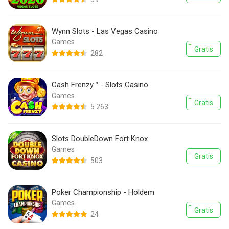
Wynn Slots - Las Vegas Casino
Games
Gratis
282
Cash Frenzy™ - Slots Casino
Games
Gratis
5.263
Slots DoubleDown Fort Knox
Games
Gratis
503
Poker Championship - Holdem
Games
Gratis
24