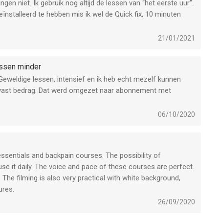
ngen niet. Ik gebruik nog altijd de lessen van “het eerste uur”.
nstalleerd te hebben mis ik wel de Quick fix, 10 minuten
21/01/2021
essen minder
Geweldige lessen, intensief en ik heb echt mezelf kunnen
n vast bedrag. Dat werd omgezet naar abonnement met
gaan. Nu teruggekomen en ze hebben extra lessen
e basis lessen van 15 - 30 minuten. Hopelijk nemen jullie de
06/10/2020
n aantal kortere versies uit en net zo intensief.
essentials and backpain courses. The possibility of
use it daily. The voice and pace of these courses are perfect.
 The filming is also very practical with white background,
ures.
26/09/2020