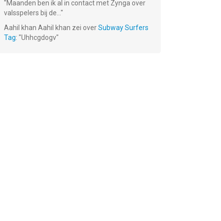
"
Maanden ben ik al in contact met Zynga over
valsspelers bij de...
"
Aahil khan Aahil khan
zei over
Subway Surfers
Tag
: "
Uhhcgdogv
"