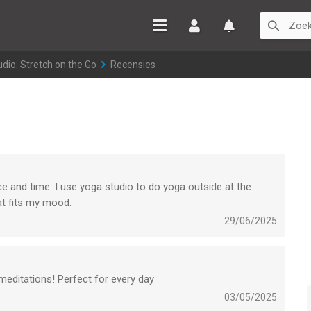
Inloggen
Watchlist
dio: Stretch on the Go
>
Recensies
 and time. I use yoga studio to do yoga outside at the
at fits my mood.
29/06/2025
 meditations! Perfect for every day
03/05/2025