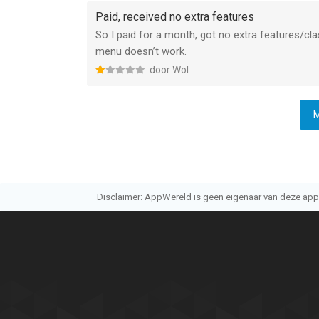
Paid, received no extra features
So I paid for a month, got no extra features/cl
menu doesn’t work.
door Wol
M
Disclaimer: AppWereld is geen eigenaar van deze applic