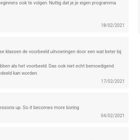
eginners ook te volgen. Nuttig dat je je eigen programma
ould you add some P lessons as well?
18/02/2021
rse klassen de voorbeeld uitvoeringen door een wat beter bij
hebben als het voorbeeld. Das ook niet echt bemoedigend.
deeld kan worden.
17/02/2021
lessons up. So it becomes more boring
04/02/2021