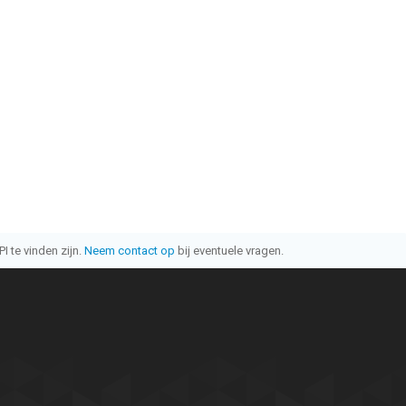
I te vinden zijn.
Neem contact op
bij eventuele vragen.