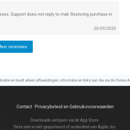
asses. Support does not reply to mail. Restoring purchase in
20/09/2020
eer recensies
atie en biedt alleen afbeeldingen, informatie en links aan die via de iTunes AP
Contact
Privacybeleid en Gebruiksvoorwaarden
·
Downloads verlopen via de App Store.
Deze site is niet gesponsord of onderdeel van Apple, Inc.