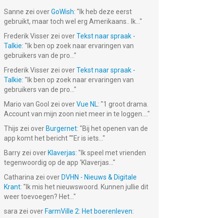
Sanne
zei over
GoWish
: "
Ik heb deze eerst
gebruikt, maar toch wel erg Amerikaans.. Ik...
"
Frederik Visser
zei over
Tekst naar spraak -
Talkie
: "
Ik ben op zoek naar ervaringen van
gebruikers van de pro...
"
Frederik Visser
zei over
Tekst naar spraak -
Talkie
: "
Ik ben op zoek naar ervaringen van
gebruikers van de pro...
"
Mario van Gool
zei over
Vue NL
: "
1 groot drama.
Account van mijn zoon niet meer in te loggen....
"
Thijs
zei over
Burgernet
: "
Bij het openen van de
app komt het bericht ""Er is iets...
"
Barry
zei over
Klaverjas
: "
Ik speel met vrienden
tegenwoordig op de app ‘Klaverjas...
"
Catharina
zei over
DVHN - Nieuws & Digitale
Krant
: "
Ik mis het nieuwswoord. Kunnen jullie dit
weer toevoegen? Het...
"
sara
zei over
FarmVille 2: Het boerenleven
: