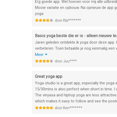
Erg goede app. Wel hoeven voor mij alle uitbreidi
Mooie variatie en opbouw. Na opnieuw de app geï
yoga.
door Kla*******
Basis yoga beste die er is - alleen nieuwe l
Jaren geleden ontdekte ik yoga door deze app. 
verbeteren. Toen betaalde je nog eenmalig ee
precies dezelfde lessen en toen ben ik weg ge
Meer
toegevoegd, maar ze zijn lang niet zo goed als d
door Juu****
tip mee en bereid je de nieuwe lessen nog met ee
Great yoga app
Yoga studio is a great app, especially the yoga 
15/30mins is also perfect when short in time. I 
The vinyasa and hiphop yoga are less attractive.
which makes it easy to follow and see the post
door Ken*******