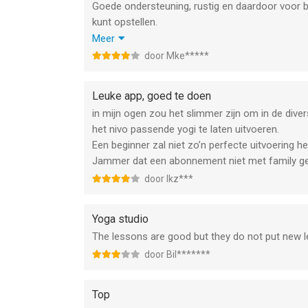
Goede ondersteuning, rustig en daardoor voor b
kunt opstellen.
I love the classes, but I really miss Pilates. C
Meer
Thanks
door Mke*****
Marianne
Leuke app, goed te doen
in mijn ogen zou het slimmer zijn om in de dive
het nivo passende yogi te laten uitvoeren.
Een beginner zal niet zo’n perfecte uitvoering 
Jammer dat een abonnement niet met family ge
door Ikz***
Yoga studio
The lessons are good but they do not put new 
door Bil*******
Top