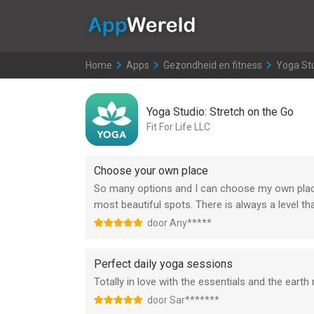
AppWereld
Home
>
Apps
>
Gezondheid en fitness
>
Yoga Stu
Yoga Studio: Stretch on the Go
Fit For Life LLC
Choose your own place
So many options and I can choose my own place
most beautiful spots. There is always a level th
door Any*****
Perfect daily yoga sessions
Totally in love with the essentials and the earth
door Sar*******