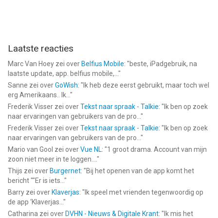
Laatste reacties
Marc Van Hoey
zei over
Belfius Mobile
: "
beste, iPadgebruik, na
laatste update, app. belfius mobile,...
"
Sanne
zei over
GoWish
: "
Ik heb deze eerst gebruikt, maar toch wel
erg Amerikaans.. Ik...
"
Frederik Visser
zei over
Tekst naar spraak - Talkie
: "
Ik ben op zoek
naar ervaringen van gebruikers van de pro...
"
Frederik Visser
zei over
Tekst naar spraak - Talkie
: "
Ik ben op zoek
naar ervaringen van gebruikers van de pro...
"
Mario van Gool
zei over
Vue NL
: "
1 groot drama. Account van mijn
zoon niet meer in te loggen....
"
Thijs
zei over
Burgernet
: "
Bij het openen van de app komt het
bericht ""Er is iets...
"
Barry
zei over
Klaverjas
: "
Ik speel met vrienden tegenwoordig op
de app ‘Klaverjas...
"
Catharina
zei over
DVHN - Nieuws & Digitale Krant
: "
Ik mis het