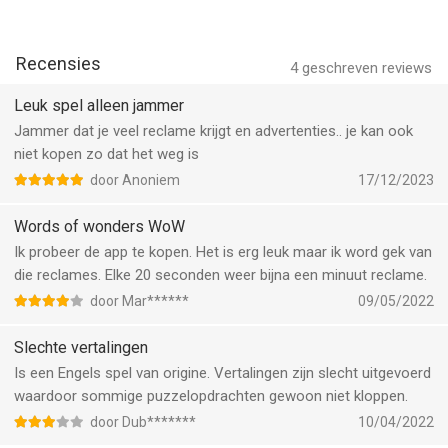
Er zullen veel woorden in je opkomen op basis van de
onderwerpen van de niveaus. Laten we eens kijken of ze
Recensies
overeenkomen met de duizenden woorden die zijn gekozen uit
4
geschreven reviews
de meest gebruikte. Hoeveel van de woorden die WoW Search
Leuk spel alleen jammer
je aanbiedt, zijn nieuw voor je, en hoeveel daarvan ken je al
Jammer dat je veel reclame krijgt en advertenties.. je kan ook
goed als een kruiswoordpuzzelmeester? Laat jouw
niet kopen zo dat het weg is
concurrentie met het woordenboek beginnen!
door Anoniem
17/12/2023
Als je aan woorden denkt voor elk onderwerp, vind je de
Words of wonders WoW
woorden verborgen op het bord. Laat je niet misleiden door de
Ik probeer de app te kopen. Het is erg leuk maar ik word gek van
extra letters en gebruik hints om de grootste uitdagingen te
die reclames. Elke 20 seconden weer bijna een minuut reclame.
overwinnen.
door Mar******
09/05/2022
NIEUWE STEDEN ONTDEKKEN
Slechte vertalingen
Jouw rijke woordenschat zal je helpen op je reis om de
Is een Engels spel van origine. Vertalingen zijn slecht uitgevoerd
natuurlijke, historische en architectonische schoonheid van de
waardoor sommige puzzelopdrachten gewoon niet kloppen.
wereld te ontdekken. Elk monument is uniek, en je zult
door Dub*******
10/04/2022
verschillende woorden moeten vinden voor elke