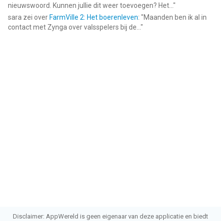
nieuwswoord. Kunnen jullie dit weer toevoegen? Het...
"
sara
zei over
FarmVille 2: Het boerenleven
: "
Maanden ben ik al in
contact met Zynga over valsspelers bij de...
"
Disclaimer: AppWereld is geen eigenaar van deze applicatie en biedt