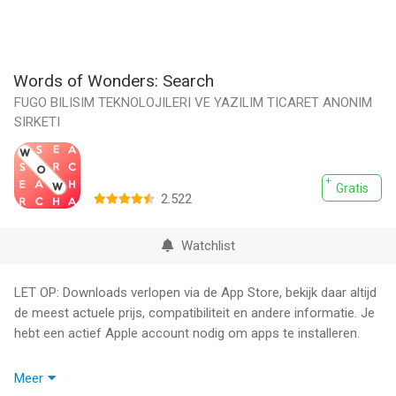
Words of Wonders: Search
FUGO BILISIM TEKNOLOJILERI VE YAZILIM TICARET ANONIM
SIRKETI
Gratis
2.522
Watchlist
LET OP: Downloads verlopen via de App Store, bekijk daar altijd
de meest actuele prijs, compatibiliteit en andere informatie. Je
hebt een actief Apple account nodig om apps te installeren.
Welkom bij Words of Wonders: Search! Je gaat op een reis
Meer
rond de wereld om prachtige steden te verkennen en de