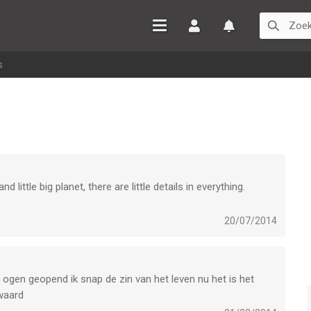
Inloggen
Watchlist
s
 little big planet, there are little details in everything.
20/07/2014
 ogen geopend ik snap de zin van het leven nu het is het
waard