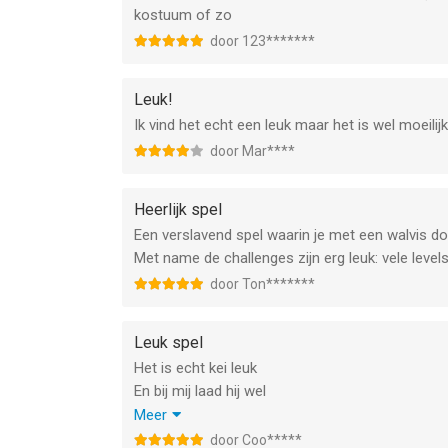
kostuum of zo
door 123*******
Leuk!
Ik vind het echt een leuk maar het is wel moeilijk
door Mar****
Heerlijk spel
Een verslavend spel waarin je met een walvis doo
Met name de challenges zijn erg leuk: vele leve
door Ton*******
Leuk spel
Het is echt kei leuk
En bij mij laad hij wel
In het begin is het best moeilijk
Meer
Maar daarna niet meer zo
door Coo*****