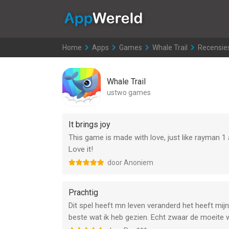
AppWereld
Home
>
Apps
>
Games
>
Whale Trail
>
Recensie
Whale Trail
ustwo games
It brings joy
This game is made with love, just like rayman 1 and
Love it!
door Anoniem
Prachtig
Dit spel heeft mn leven veranderd het heeft mijn
beste wat ik heb gezien. Echt zwaar de moeite 