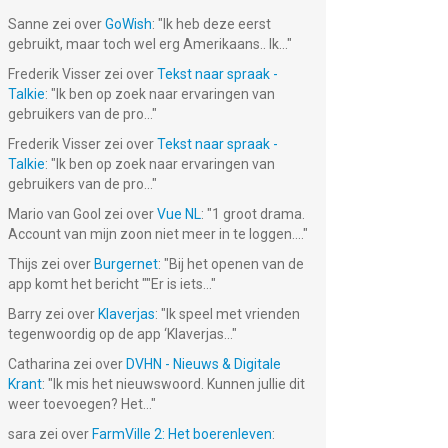
Sanne
zei over
GoWish
: "
Ik heb deze eerst
gebruikt, maar toch wel erg Amerikaans.. Ik...
"
Frederik Visser
zei over
Tekst naar spraak -
Talkie
: "
Ik ben op zoek naar ervaringen van
gebruikers van de pro...
"
Frederik Visser
zei over
Tekst naar spraak -
Talkie
: "
Ik ben op zoek naar ervaringen van
gebruikers van de pro...
"
Mario van Gool
zei over
Vue NL
: "
1 groot drama.
Account van mijn zoon niet meer in te loggen....
"
Thijs
zei over
Burgernet
: "
Bij het openen van de
app komt het bericht ""Er is iets...
"
Barry
zei over
Klaverjas
: "
Ik speel met vrienden
tegenwoordig op de app ‘Klaverjas...
"
Catharina
zei over
DVHN - Nieuws & Digitale
Krant
: "
Ik mis het nieuwswoord. Kunnen jullie dit
weer toevoegen? Het...
"
sara
zei over
FarmVille 2: Het boerenleven
: