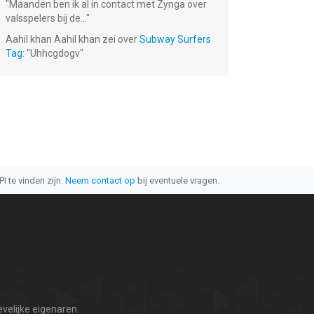
"
Maanden ben ik al in contact met Zynga over
valsspelers bij de...
"
Aahil khan Aahil khan
zei over
Subway Surfers
Tag
: "
Uhhcgdogv
"
I te vinden zijn.
Neem contact op
bij eventuele vragen.
velijke eigenaren.