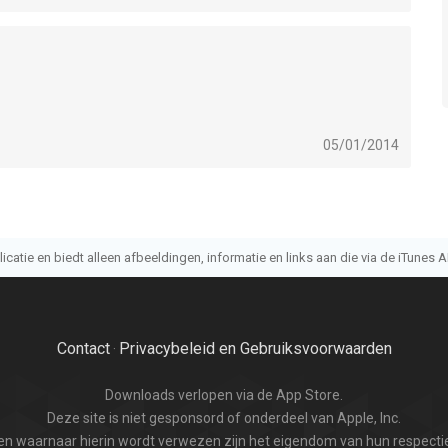
05/01/2014
atie en biedt alleen afbeeldingen, informatie en links aan die via de iTunes AP
Contact
Privacybeleid en Gebruiksvoorwaarden
·
Downloads verlopen via de App Store.
Deze site is niet gesponsord of onderdeel van Apple, Inc.
n waarnaar hierin wordt verwezen zijn het eigendom van hun respectie