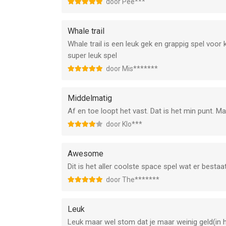
door Pee***
Whale trail
Whale trail is een leuk gek en grappig spel voo
super leuk spel
door Mis*******
Middelmatig
Af en toe loopt het vast. Dat is het min punt. 
door Klo***
Awesome
Dit is het aller coolste space spel wat er bestaat
door The*******
Leuk
Leuk maar wel stom dat je maar weinig geld(in h