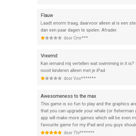
Maar het blijft leuk
Flauw
Laadt enorm traag, daarvoor alleen al is een ste
dan een paar dagen te spelen. Afrader.
door Cmr***
Vreemd
Kan iemand mij vertellen wat swimming in it is? 
nooit kinderen alleen met je iPad.
door Voo*******
Awesomeness to the max
This game is so fun to play and the graphics 
that you can upgrade your whale (or fisherman 
app will make more games which will be even mor
favourite game for my iPad and you guys shoul
door Thi*******