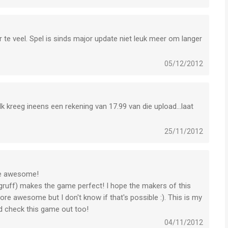
r te veel. Spel is sinds major update niet leuk meer om langer
05/12/2012
Ik kreeg ineens een rekening van 17.99 van die upload...laat
25/11/2012
are awesome!
gruff) makes the game perfect! I hope the makers of this
e awesome but I don't know if that's possible :). This is my
d check this game out too!
04/11/2012