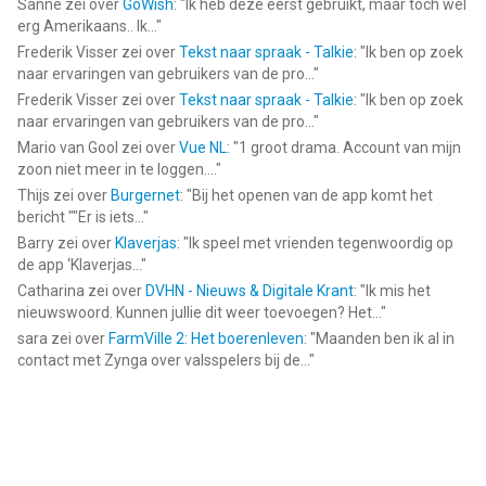
Sanne
zei over
GoWish
: "
Ik heb deze eerst gebruikt, maar toch wel
erg Amerikaans.. Ik...
"
Frederik Visser
zei over
Tekst naar spraak - Talkie
: "
Ik ben op zoek
naar ervaringen van gebruikers van de pro...
"
Frederik Visser
zei over
Tekst naar spraak - Talkie
: "
Ik ben op zoek
naar ervaringen van gebruikers van de pro...
"
Mario van Gool
zei over
Vue NL
: "
1 groot drama. Account van mijn
zoon niet meer in te loggen....
"
Thijs
zei over
Burgernet
: "
Bij het openen van de app komt het
bericht ""Er is iets...
"
Barry
zei over
Klaverjas
: "
Ik speel met vrienden tegenwoordig op
de app ‘Klaverjas...
"
Catharina
zei over
DVHN - Nieuws & Digitale Krant
: "
Ik mis het
nieuwswoord. Kunnen jullie dit weer toevoegen? Het...
"
sara
zei over
FarmVille 2: Het boerenleven
: "
Maanden ben ik al in
contact met Zynga over valsspelers bij de...
"