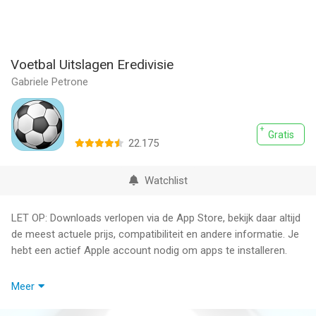
Voetbal Uitslagen Eredivisie
Gabriele Petrone
Gratis
22.175
Watchlist
LET OP: Downloads verlopen via de App Store, bekijk daar altijd
de meest actuele prijs, compatibiliteit en andere informatie. Je
hebt een actief Apple account nodig om apps te installeren.
Actuele voetbaluitslagen, directe tussenstanden bij live-
Meer
uitgezonden wedstrijden uit de volgende voetbalcompetities: