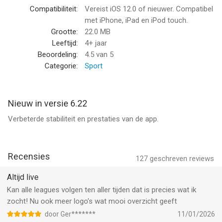
Turkije: Super Lig
Compatibiliteit:
Vereist iOS 12.0 of nieuwer. Compatibel
Noorwegen: Eliteserien leagues
met iPhone, iPad en iPod touch.
Grootte:
22.0 MB
Volledig overzicht met voetbaluitslagen voor de Premier
Leeftijd:
4+ jaar
League, Liga, Serie A, Ligue 1, Bundesliga, Eredivisie, WK 2026,
Beoordeling:
4.5
van 5
SuperLiga en de Ierse Premier League.
Categorie:
Sport
Notificaties:
Wilt u notificaties ontvangen voor een wedstrijd? U krijgt
Nieuw in versie 6.22
notificaties zodra er wordt gescoord.
Verbeterde stabiliteit en prestaties van de app.
De app toont bij iedere wedstrijd actuele informatie als
tussenstanden, getrokken kaarten en overtredingen. Daarnaast
ordent de app de landen automatisch naar de door de
Recensies
127
geschreven reviews
gebruiker getoonde interesse en worden gemaakte keuzes
opgeslagen. Alle live-uitgezonden voetbalwedstrijden hebben
Altijd live
actuele tussenstanden en scores worden automatisch ge-
Kan alle leagues volgen ten aller tijden dat is precies wat ik
update.
zocht! Nu ook meer logo’s wat mooi overzicht geeft
door Ger*******
11/01/2026