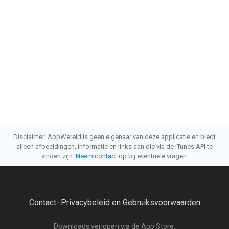
Disclaimer: AppWereld is geen eigenaar van deze applicatie en biedt
alleen afbeeldingen, informatie en links aan die via de iTunes API te
vinden zijn.
Neem contact op
bij eventuele vragen.
Contact
Privacybeleid en Gebruiksvoorwaarden
·
Downloads verlopen via de App Store.