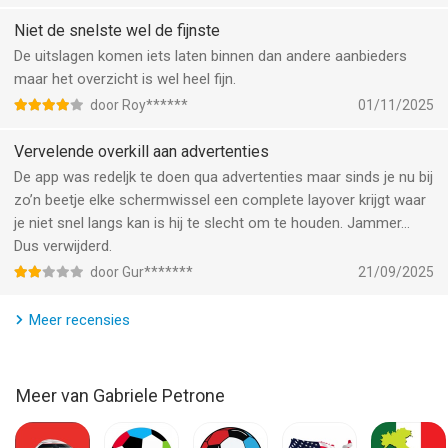
Voetbal Inside:
Nieuw in deze versie zijn de actuele scores van live-
Niet de snelste wel de fijnste
uitgezonden divisie- en bekerwedstrijden. Dit betekent altijd
De uitslagen komen iets laten binnen dan andere aanbieders
toegang
maar het overzicht is wel heel fijn.
tot de meest recente tussenstanden en als eerste de
door Roy******
01/11/2025
eindscores van live wedstrijden, maar ook een overzicht van
het aantal getrokken gele en rode kaarten, informatie met
Vervelende overkill aan advertenties
betrekking tot overtredingen voor alle wedstrijden binnen de
De app was redeljk te doen qua advertenties maar sinds je nu bij
Premier League, Serie A, Bundesliga, Primera Division, Ligue 1,
zo’n beetje elke schermwissel een complete layover krijgt waar
Eredivisie (voetbal uitslagen Ajax, PSV, Feyenoord) en KNVB
je niet snel langs kan is hij te slecht om te houden. Jammer…
Cup, WK 2026, Ekstra Bladet Cup, Eliteserien, Forza NM Cupen,
Dus verwijderd.
Allsvenskan, Veikkausliiga, Ykkonen, Super League, Super Lig,
door Gur*******
21/09/2025
Russian 1. Division, Copa Sudamericana, Argentina Apertura,
Campeonato Brasileiro, Colombia Clausura, CONCACAF -
Meer recensies
Champions League en de Persian Gulf League.
Voetbal inside: ontvang bevestigde transfers, gehuurde spelers
& contractverlengingen
Meer van Gabriele Petrone
--