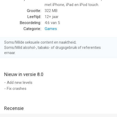
met iPhone, iPad en iPod touch.
- Lighthearted and entertaining moments
Grootte:
322 MB
Enjoy playful scenarios and humorous outcomes designed for
Leeftijd:
12+ jaar
casual fun.
Beoordeling:
4.6
van 5
Categorie:
Games
- Engaging mental challenges
Levels are designed to keep gameplay interesting through
Soms/Milde seksuele content en naaktheid;
problem-solving and exploration.
Soms/Mild alcohol-, tabaks- of drugsgebruik of referenties
ernaar.
FEATURES:
- Multiple puzzle levels with story-based gameplay
- Interactive scenes with simple touch controls
Nieuw in versie 8.0
- Clear visuals and expressive characters
- Suitable for players who enjoy puzzle games and short
- Add new levels
interactive stories
- Fix crashes
Tricky Dramas: Short Stories offers a relaxing and entertaining
experience for players who enjoy puzzles mixed with
Recensie
storytelling.