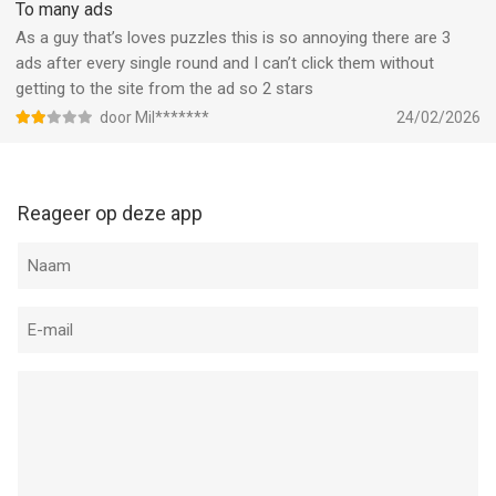
Download and enjoy short, interactive stories anytime,
To many ads
anywhere.
As a guy that’s loves puzzles this is so annoying there are 3
ads after every single round and I can’t click them without
--
getting to the site from the ad so 2 stars
door Mil*******
24/02/2026
Tricky Dramas: Short Stories van 9UP COMPANY LIMITED is
een app voor iPhone, iPad en iPod touch met iOS versie 13.0 of
hoger, geschikt bevonden voor gebruikers met leeftijden vanaf
12 jaar
.
Reageer op deze app
Informatie voor Tricky Dramas: Short Storiesis het laatst
vergeleken op 8 Aug om 07:11.