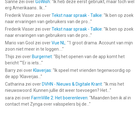
Sanne
zei over
GoWish
: "
Ik heb deze eerst gebruikt, maar toch wel
erg Amerikaans.. Ik...
"
Frederik Visser
zei over
Tekst naar spraak - Talkie
: "
Ik ben op zoek
naar ervaringen van gebruikers van de pro...
"
Frederik Visser
zei over
Tekst naar spraak - Talkie
: "
Ik ben op zoek
naar ervaringen van gebruikers van de pro...
"
Mario van Gool
zei over
Vue NL
: "
1 groot drama. Account van mijn
zoon niet meer in te loggen....
"
Thijs
zei over
Burgernet
: "
Bij het openen van de app komt het
bericht ""Er is iets...
"
Barry
zei over
Klaverjas
: "
Ik speel met vrienden tegenwoordig op
de app ‘Klaverjas...
"
Catharina
zei over
DVHN - Nieuws & Digitale Krant
: "
Ik mis het
nieuwswoord. Kunnen jullie dit weer toevoegen? Het...
"
sara
zei over
FarmVille 2: Het boerenleven
: "
Maanden ben ik al in
contact met Zynga over valsspelers bij de...
"