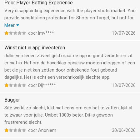
Poor Player Betting Experience
Very disappointing experience with the player shots market. You
provide substitution protection for Shots on Target, but not for
Shots, which makes no sense. One substitution can ruin an
Meer
otherwise good bet. Other bookmakers already handle this
door Imv****
19/07/2026
much better, so I’ll be switching to a platform that offers a
fairer player betting experience. Until this is fixed, I can’t
Winst niet in app investeren
recommend using TOTO for player props.
Jullie verdienen zoveel geld maar de app is goed verbeteren zit
er niet in. Het om de haverklap opnieuw moeten inloggen of een
bet die je niet kan zetten door onbekende fout gebeurd
dagelijks. Het is echt een verschrikkelijk slechte app.
door Dij******
13/07/2026
Bagger
Site werkt zo slecht, lukt niet eens om een bet te zetten, lijkt al
te zwaar voor jullie. Unibet 1000x beter. Dit is gewoon
frustrerend slecht.
door Anoniem
30/06/2026