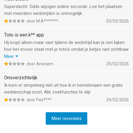
Superslecht. Odds wijzigen iedere seconde. Live bet plaatsen
met meerdere wedstrijden is onmogelijk.
door M A*******
03/03/2026
Toto is een k** app
Hij loopt alleen maar vast tijdens de wedstrijd kan je niet kijken
hoe het ervoor staat met je toto’s omdat je betjes niet zichtbaar
zijn, plus je moet 10 minuten wachten voordat je geld is
Meer
overgeboekt en je toto 1000 keer opnieuw zetten voordat die is
door Anoniem
25/02/2026
geplaatst omdat de odds continu volop wijzigen
Onoverzichtelijk
Ik kom er simpelweg niet uit hoe ik in hemelsnaam een gratis
weddenschap inzet. Alle zoekfuncties te slijt
door Pes****
24/02/2026
Meer recensies