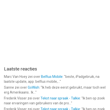
Laatste reacties
Marc Van Hoey
zei over
Belfius Mobile
: "
beste, iPadgebruik, na
laatste update, app. belfius mobile,...
"
Sanne
zei over
GoWish
: "
Ik heb deze eerst gebruikt, maar toch wel
erg Amerikaans.. Ik...
"
Frederik Visser
zei over
Tekst naar spraak - Talkie
: "
Ik ben op zoek
naar ervaringen van gebruikers van de pro...
"
Frederik Visser
zei over
Tekst naar spraak - Talkie
: "
Ik ben op zoek