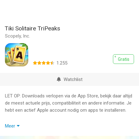
Tiki Solitaire TriPeaks
Scopely, Inc.
Gratis
1.255
Watchlist
LET OP: Downloads verlopen via de App Store, bekijk daar altijd
de meest actuele prijs, compatibiliteit en andere informatie. Je
hebt een actief Apple account nodig om apps te installeren.
Tiki Solitaire TriPeaks: het klassieke Solitaire TriPeaks-
Meer
kaartspel! Met meer dan 3000 levels om in rond te dwalen en
gratis munten te winnen! Train je hersenen samen met Tiki met