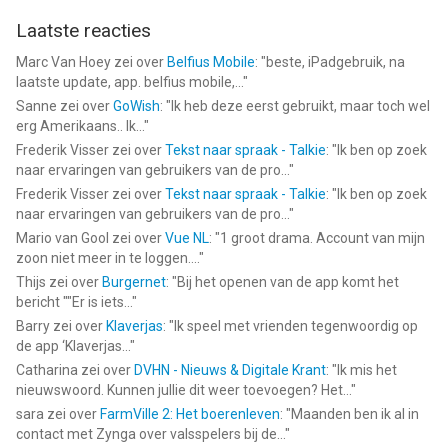
Laatste reacties
Marc Van Hoey
zei over
Belfius Mobile
: "
beste, iPadgebruik, na
laatste update, app. belfius mobile,...
"
Sanne
zei over
GoWish
: "
Ik heb deze eerst gebruikt, maar toch wel
erg Amerikaans.. Ik...
"
Frederik Visser
zei over
Tekst naar spraak - Talkie
: "
Ik ben op zoek
naar ervaringen van gebruikers van de pro...
"
Frederik Visser
zei over
Tekst naar spraak - Talkie
: "
Ik ben op zoek
naar ervaringen van gebruikers van de pro...
"
Mario van Gool
zei over
Vue NL
: "
1 groot drama. Account van mijn
zoon niet meer in te loggen....
"
Thijs
zei over
Burgernet
: "
Bij het openen van de app komt het
bericht ""Er is iets...
"
Barry
zei over
Klaverjas
: "
Ik speel met vrienden tegenwoordig op
de app ‘Klaverjas...
"
Catharina
zei over
DVHN - Nieuws & Digitale Krant
: "
Ik mis het
nieuwswoord. Kunnen jullie dit weer toevoegen? Het...
"
sara
zei over
FarmVille 2: Het boerenleven
: "
Maanden ben ik al in
contact met Zynga over valsspelers bij de...
"