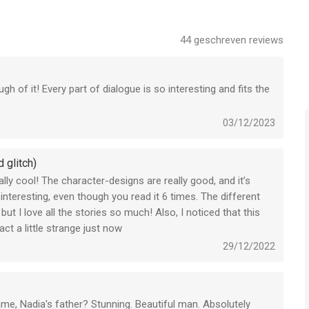
44
geschreven reviews
ugh of it! Every part of dialogue is so interesting and fits the
03/12/2023
 glitch)
eally cool! The character-designs are really good, and it’s
nteresting, even though you read it 6 times. The different
but I love all the stories so much! Also, I noticed that this
ct a little strange just now
29/12/2022
ame, Nadia's father? Stunning. Beautiful man. Absolutely