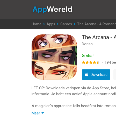
AppWereld
Home
>
Apps
>
Games
>
The Arcana - A Romanc
The Arcana -
Dorian
Gratis!
·
194
be
Download
LET OP: Downloads verlopen via de App Store, bekij
informatie. Je hebt een actief Apple account nodi
A magician's apprentice falls headfirst into roman
magical arts, left to your own devices by your wan
Meer