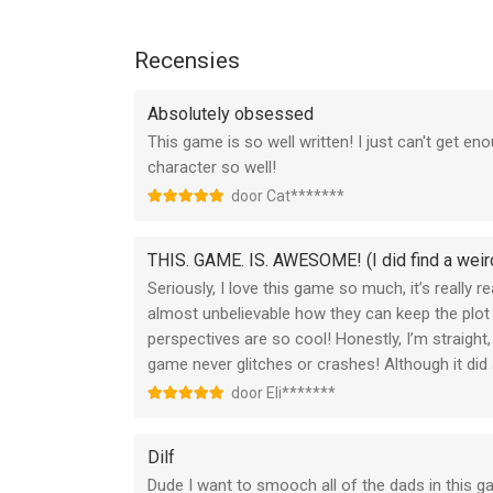
Recensies
Absolutely obsessed
This game is so well written! I just can't get eno
character so well!
door Cat*******
THIS. GAME. IS. AWESOME! (I did find a weird
Seriously, I love this game so much, it’s really r
almost unbelievable how they can keep the plot i
perspectives are so cool! Honestly, I’m straight, 
game never glitches or crashes! Although it did a
door Eli*******
Dilf
Dude I want to smooch all of the dads in this g