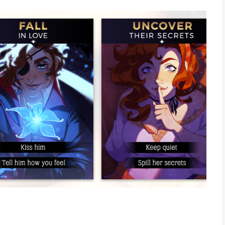
ver present... As the plot deepens, so too shall the feelings of
 to play in English
m that updates with new chapters every few weeks.
n app voor iPhone, iPad en iPod touch met iOS versie 15.0 of
ftijden vanaf
12 jaar
.
s het laatst vergeleken op 8 Aug om 07:33.