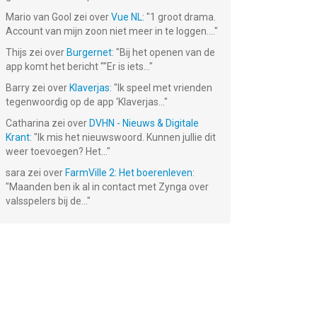
Mario van Gool
zei over
Vue NL
: "
1 groot drama.
Account van mijn zoon niet meer in te loggen....
"
Thijs
zei over
Burgernet
: "
Bij het openen van de
app komt het bericht ""Er is iets...
"
Barry
zei over
Klaverjas
: "
Ik speel met vrienden
tegenwoordig op de app ‘Klaverjas...
"
Catharina
zei over
DVHN - Nieuws & Digitale
Krant
: "
Ik mis het nieuwswoord. Kunnen jullie dit
weer toevoegen? Het...
"
sara
zei over
FarmVille 2: Het boerenleven
:
"
Maanden ben ik al in contact met Zynga over
valsspelers bij de...
"