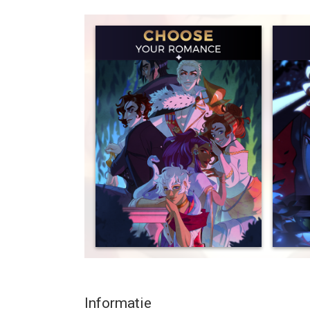
heart of a whirlwind adventure, but danger looms e
your many lovely suitors!
Please Note: Currently The Arcana is only available
The Arcana is an interactive story and dating si
--
The Arcana - A Romance Mystery van Dorian is ee
hoger, geschikt bevonden voor gebruikers met lee
Informatie voor The Arcana - A Romance Mysteryi
Informatie