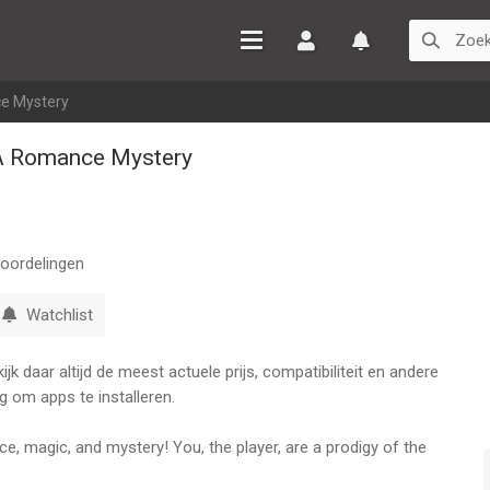
Inloggen
Watchlist
e Mystery
 A Romance Mystery
oordelingen
Watchlist
k daar altijd de meest actuele prijs, compatibiliteit en andere
g om apps te installeren.
ce, magic, and mystery! You, the player, are a prodigy of the
dering mentor. In his absence, you will find yourself at the