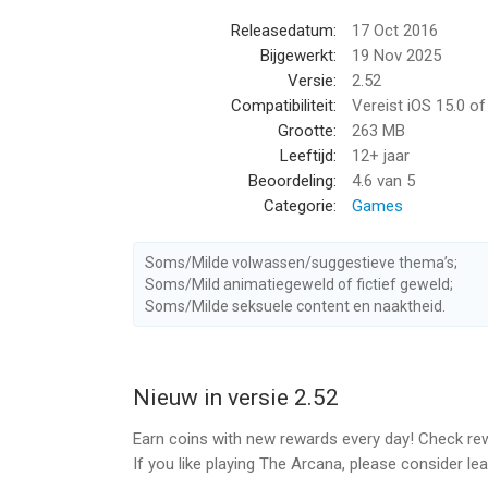
Releasedatum:
17 Oct 2016
Bijgewerkt:
19 Nov 2025
Versie:
2.52
Compatibiliteit:
Vereist iOS 15.0 o
Grootte:
263 MB
Leeftijd:
12+ jaar
Beoordeling:
4.6
van 5
Categorie:
Games
Soms/Milde volwassen/suggestieve thema’s;
Soms/Mild animatiegeweld of fictief geweld;
Soms/Milde seksuele content en naaktheid.
Nieuw in versie 2.52
Earn coins with new rewards every day! Check rewa
If you like playing The Arcana, please consider lea