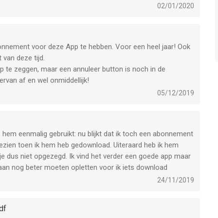
02/01/2020
abonnement voor deze App te hebben. Voor een heel jaar! Ook
 van deze tijd.
op te zeggen, maar een annuleer button is noch in de
iervan af en wel onmiddellijk!
05/12/2019
b hem eenmalig gebruikt: nu blijkt dat ik toch een abonnement
t gezien toen ik hem heb gedownload. Uiteraard heb ik hem
 je dus niet opgezegd. Ik vind het verder een goede app maar
rtaan nog beter moeten opletten voor ik iets download
24/11/2019
df