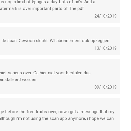
is nog a limit of 5pages a day. Lots of ad’s. And a
atermark is over important parts of The pdf
24/10/2019
nen de scan. Gewoon slecht. Wil abonnement ook opzeggen.
13/10/2019
niet serieus over. Ga hier niet voor bestalen dus.
ïnstalleerd worden.
09/10/2019
e before the free trail is over, now i get a message that my
lthough i’m not using the scan app anymore, i hope we can