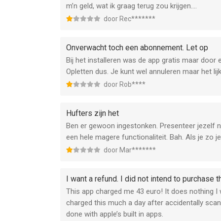
m’n geld, wat ik graag terug zou krijgen....
door Rec*******
Onverwacht toch een abonnement. Let op
Bij het installeren was de app gratis maar door 
Opletten dus. Je kunt wel annuleren maar het lijkt
door Rob****
Hufters zijn het
Ben er gewoon ingestonken. Presenteer jezelf ni
een hele magere functionaliteit. Bah. Als je zo j
door Mar*******
I want a refund. I did not intend to purchase 
This app charged me 43 euro! It does nothing I wa
charged this much a day after accidentally scan
done with apple’s built in apps.