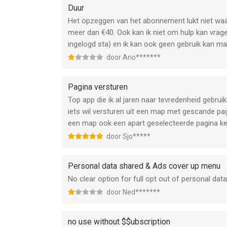
Duur
Het opzeggen van het abonnement lukt niet waa
meer dan €40. Ook kan ik niet om hulp kan vragen
ingelogd sta) en ik kan ook geen gebruik kan m
door Ano*******
Pagina versturen
Top app die ik al jaren naar tevredenheid gebrui
iets wil versturen uit een map met gescande pagi
een map ook een apart geselecteerde pagina ke
door Sjo*****
Personal data shared & Ads cover up menu
No clear option for full opt out of personal da
door Ned*******
no use without $$ubscription