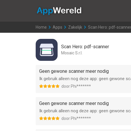
AppWereld
Home
>
Apps
>
Zakelijk
>
Scan Hero: pdf-scanne
Scan Hero: pdf-scanner
Mosaic S.r.l.
Geen gewone scanner meer nodig
Ik gebruik alleen nog deze app: geen gewone sc
door Phi*******
Geen gewone scanner meer nodig
Ik gebruik alleen nog deze app: geen gewone sc
door Phi*******