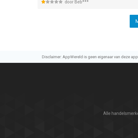
door Beb***
M
Disclaimer: AppWereld is geen eigenaar van deze applic
Alle handelsmerke