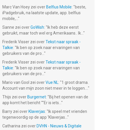
Marc Van Hoey
zei over
Belfius Mobile
: "
beste,
iPadgebruik, na laatste update, app. belfius
mobile,...
"
Sanne
zei over
GoWish
: "
Ik heb deze eerst
gebruikt, maar toch wel erg Amerikaans.. Ik...
"
Frederik Visser
zei over
Tekst naar spraak -
Talkie
: "
Ik ben op zoek naar ervaringen van
gebruikers van de pro...
"
Frederik Visser
zei over
Tekst naar spraak -
Talkie
: "
Ik ben op zoek naar ervaringen van
gebruikers van de pro...
"
Mario van Gool
zei over
Vue NL
: "
1 groot drama.
Account van mijn zoon niet meer in te loggen....
"
Thijs
zei over
Burgernet
: "
Bij het openen van de
app komt het bericht ""Er is iets...
"
Barry
zei over
Klaverjas
: "
Ik speel met vrienden
tegenwoordig op de app ‘Klaverjas...
"
Catharina
zei over
DVHN - Nieuws & Digitale