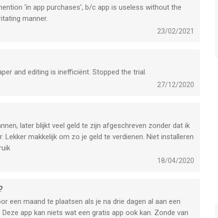
ention ‘in app purchases’, b/c app is useless without the
ritating manner.
23/02/2021
r and editing is inefficiënt. Stopped the trial.
27/12/2020
nen, later blijkt veel geld te zijn afgeschreven zonder dat ik
. Lekker makkelijk om zo je geld te verdienen. Niet installeren
ruik
18/04/2020
?
r een maand te plaatsen als je na drie dagen al aan een
t? Deze app kan niets wat een gratis app ook kan. Zonde van