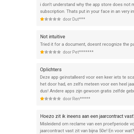
i don’t understand why the app store does not m
subscription. Thats put in your face in an very ir
door Dut***
Not intuitive
Tried it for a document, doesnt recognize the pape
door Pet*******
Oplichters
Deze app geïnstalleerd voor een keer iets te scan
het door had, en zelfs meteen voor een heel jaar
dus! Andere apps zijn gewoon gratis zelfde geb
door Ren*****
Hoezo zit ik ineens aan een jaarcontract vast
Misleidend om reclame van een proefperiode voo
jaarcontract vast zit van bijna 50e! En voor wa