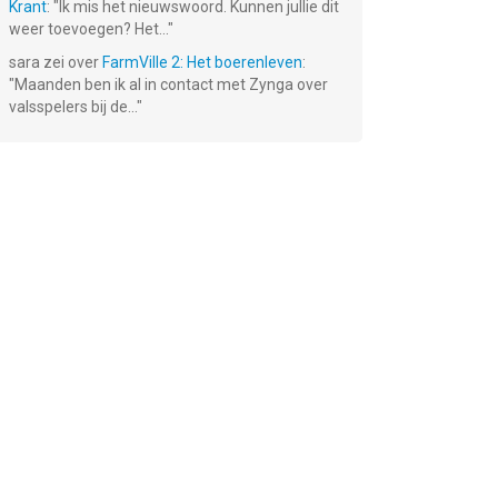
Krant
: "
Ik mis het nieuwswoord. Kunnen jullie dit
weer toevoegen? Het...
"
sara
zei over
FarmVille 2: Het boerenleven
:
"
Maanden ben ik al in contact met Zynga over
valsspelers bij de...
"