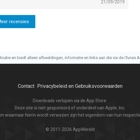
21/09/2019
eer recensies
atie en biedt alleen afbeeldingen, informatie en links aan die via de iTunes AP
Contact
Privacybeleid en Gebruiksvoorwaarden
·
Downloads verlopen via de App Store.
Deze site is niet gesponsord of onderdeel van Apple, Inc.
n waarnaar hierin wordt verwezen zijn het eigendom van hun respectie
© 2011-2026 AppWereld