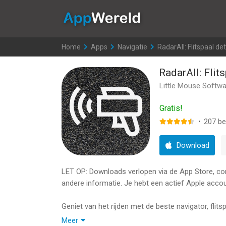
AppWereld
Home
>
Apps
>
Navigatie
>
RadarAll: Flitspaal de
RadarAll: Flit
Little Mouse Softw
Gratis!
·
207
be
Download
LET OP: Downloads verlopen via de App Store, contr
andere informatie. Je hebt een actief Apple accou
Geniet van het rijden met de beste navigator, flit
rij met een gerust hart.
Meer