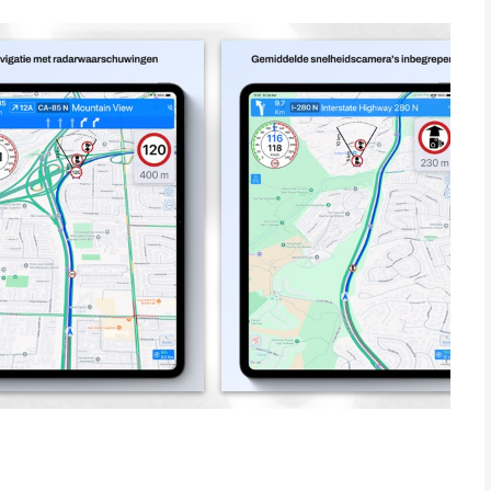
ing, gesproken instructies, snelheidslimieten en de flitspaal
and en tijd die je op de route hebt afgelegd, de snelheid op
ontroleer de snelheid die je had toen je flitspalen passeerde of
nelheidslimieten en de flitsers die je daarin tegenkomt te
woon de app en dat is het
jdt
e snelheid OK is
e snelheid) waarschuwingsafstand