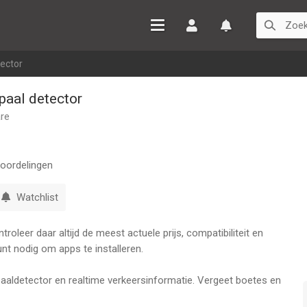
Inloggen
Watchlist
tector
spaal detector
are
oordelingen
Watchlist
oleer daar altijd de meest actuele prijs, compatibiliteit en
nt nodig om apps te installeren.
spaaldetector en realtime verkeersinformatie. Vergeet boetes en