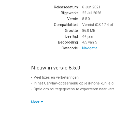
- Stem-, geluids- en trilwaarschuwingen, ook in j
Releasedatum:
6 Jun 2021
- Kaart met realtime verkeer of weergave zonder 
Bijgewerkt:
22 Jul 2026
- Geluid gemixt met waar je naar luistert op je iP
Versie:
8.5.0
iPhone
Compatibiliteit:
Vereist iOS 17.4 o
- Werkt op de voorgrond of achtergrond (gebruik
Grootte:
86.0 MB
- Volledig configureerbaar, portret- en landsch
Leeftijd:
4+ jaar
- Dekking in de meeste landen, download de app e
Beoordeling:
4.5
van 5
Categorie:
Navigatie
NAVIGATIE:
- Turn by turn navigatie geïntegreerd met flitspa
hoeft niet meerdere apps te gebruiken
Nieuw in versie 8.5.0
- Waarschuwingen voor alleen flitsers die zich op 
nabijgelegen wegen
- Veel fixes en verbeteringen
- Snelheidslimieten tijdens het navigeren
- In het CarPlay-optiesmenu op je iPhone kun je 
- Indicaties van de rijstroken die je moet volgen al
- Optie om routegegevens te exporteren naar ver
- Gesproken instructies samen met waarschuwinge
In eerdere versies:
Meer
ROUTES
- CarPlay met kaart in de Ultra-versie
- Automatische routerecorder. Toont de totale afs
- Ondersteuning voor CarPlay-metadata (manoeuvre