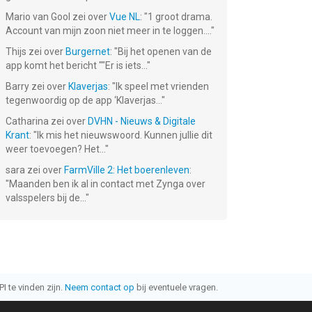
Mario van Gool
zei over
Vue NL
: "
1 groot drama.
Account van mijn zoon niet meer in te loggen....
"
Thijs
zei over
Burgernet
: "
Bij het openen van de
app komt het bericht ""Er is iets...
"
Barry
zei over
Klaverjas
: "
Ik speel met vrienden
tegenwoordig op de app ‘Klaverjas...
"
Catharina
zei over
DVHN - Nieuws & Digitale
Krant
: "
Ik mis het nieuwswoord. Kunnen jullie dit
weer toevoegen? Het...
"
sara
zei over
FarmVille 2: Het boerenleven
:
"
Maanden ben ik al in contact met Zynga over
valsspelers bij de...
"
I te vinden zijn.
Neem contact op
bij eventuele vragen.