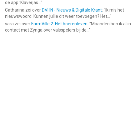
de app ‘Klaverjas...
"
Catharina
zei over
DVHN - Nieuws & Digitale Krant
: "
Ik mis het
nieuwswoord. Kunnen jullie dit weer toevoegen? Het...
"
sara
zei over
FarmVille 2: Het boerenleven
: "
Maanden ben ik al in
contact met Zynga over valsspelers bij de...
"