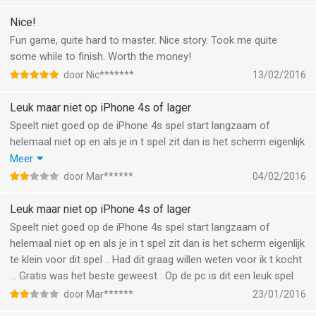
days with 13,9,7 build.
Nice!
Fun game, quite hard to master. Nice story. Took me quite
some while to finish. Worth the money!
door Nic*******
13/02/2016
Leuk maar niet op iPhone 4s of lager
Speelt niet goed op de iPhone 4s spel start langzaam of
helemaal niet op en als je in t spel zit dan is het scherm eigenlijk
te klein voor dit spel .. Had dit graag willen weten voor ik t kocht
Meer
... Gratis was het beste geweest . Op de pc is dit een leuk spel.
door Mar******
04/02/2016
Er zitten bugs in dat je in een shop niet weg kan uit het koop
menu . Interface is te groot . Of dit word verbetert of ik wil m'n
Leuk maar niet op iPhone 4s of lager
geld terug .
Speelt niet goed op de iPhone 4s spel start langzaam of
helemaal niet op en als je in t spel zit dan is het scherm eigenlijk
te klein voor dit spel .. Had dit graag willen weten voor ik t kocht
... Gratis was het beste geweest . Op de pc is dit een leuk spel
door Mar******
23/01/2016