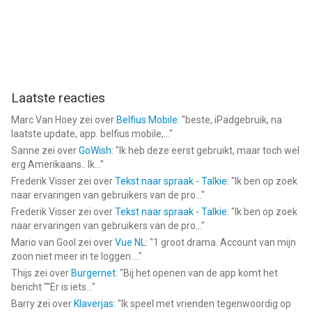
Laatste reacties
Marc Van Hoey
zei over
Belfius Mobile
: "
beste, iPadgebruik, na
laatste update, app. belfius mobile,...
"
Sanne
zei over
GoWish
: "
Ik heb deze eerst gebruikt, maar toch wel
erg Amerikaans.. Ik...
"
Frederik Visser
zei over
Tekst naar spraak - Talkie
: "
Ik ben op zoek
naar ervaringen van gebruikers van de pro...
"
Frederik Visser
zei over
Tekst naar spraak - Talkie
: "
Ik ben op zoek
naar ervaringen van gebruikers van de pro...
"
Mario van Gool
zei over
Vue NL
: "
1 groot drama. Account van mijn
zoon niet meer in te loggen....
"
Thijs
zei over
Burgernet
: "
Bij het openen van de app komt het
bericht ""Er is iets...
"
Barry
zei over
Klaverjas
: "
Ik speel met vrienden tegenwoordig op