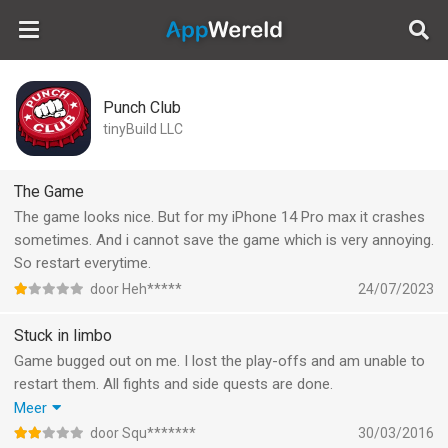
AppWereld
Punch Club
tinyBuild LLC
The Game
The game looks nice. But for my iPhone 14 Pro max it crashes
sometimes. And i cannot save the game which is very annoying.
So restart everytime.
door Heh*****
24/07/2023
Stuck in limbo
Game bugged out on me. I lost the play-offs and am unable to
restart them. All fights and side quests are done.
This game has been available for a while now and game
Meer
breaking bugs are unforgivable at this stage. Glitches after 110
door Squ*******
30/03/2016