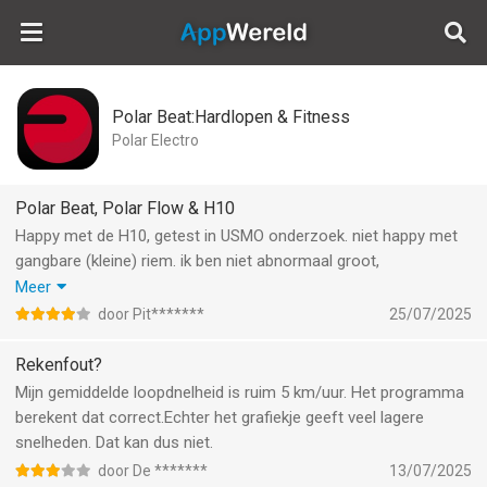
AppWereld
Polar Beat:Hardlopen & Fitness
Polar Electro
Polar Beat, Polar Flow & H10
Happy met de H10, getest in USMO onderzoek. niet happy met
gangbare (kleine) riem. ik ben niet abnormaal groot,
borstkasomvang 104 cm. moet ik aparte grote belt
Meer
aanschaffen, waarom? moeilijk te krijgen…. Polar Best fijne app,
door Pit*******
25/07/2025
alleen onduidelijk joe eigen zones in te toetsen, zie alleen
mogelijkheid Max HR aan te passen . verwarrend dat Polar 2
Rekenfout?
apps promoot, ik zie geen zones in Flow… beide simultaan
Mijn gemiddelde loopdnelheid is ruim 5 km/uur. Het programma
getest. voor zone training is Best prima, zeer betrouwbaar en
berekent dat correct.Echter het grafiekje geeft veel lagere
simpel. waarom heeft Polar andere zones dan bijv. KNWU app?
snelheden. Dat kan dus niet.
of sportfysiologische conventies?
door De *******
13/07/2025
ik hoop dat de band/meter niet snel verslijt. accurCy is prima,