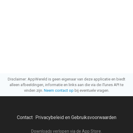
Disclaimer: AppWereld is geen eigenaar van deze applicatie en biedt
alleen afbeeldingen, informatie en links aan die via de iTunes API te
vinden zijn.
Neem contact op
bij eventuele vragen.
Contact
Privacybeleid en Gebruiksvoorwaarden
·
Downloads verlopen via de App Store.