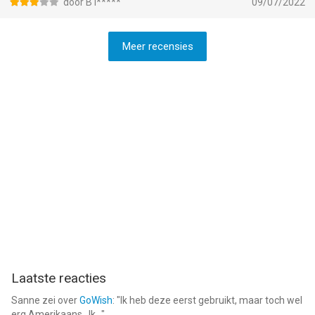
door B I*****
09/07/2022
Meer recensies
Laatste reacties
Sanne
zei over
GoWish
: "
Ik heb deze eerst gebruikt, maar toch wel
erg Amerikaans.. Ik...
"