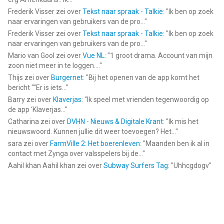
Frederik Visser
zei over
Tekst naar spraak - Talkie
: "
Ik ben op zoek
naar ervaringen van gebruikers van de pro...
"
Frederik Visser
zei over
Tekst naar spraak - Talkie
: "
Ik ben op zoek
naar ervaringen van gebruikers van de pro...
"
Mario van Gool
zei over
Vue NL
: "
1 groot drama. Account van mijn
zoon niet meer in te loggen....
"
Thijs
zei over
Burgernet
: "
Bij het openen van de app komt het
bericht ""Er is iets...
"
Barry
zei over
Klaverjas
: "
Ik speel met vrienden tegenwoordig op
de app ‘Klaverjas...
"
Catharina
zei over
DVHN - Nieuws & Digitale Krant
: "
Ik mis het
nieuwswoord. Kunnen jullie dit weer toevoegen? Het...
"
sara
zei over
FarmVille 2: Het boerenleven
: "
Maanden ben ik al in
contact met Zynga over valsspelers bij de...
"
Aahil khan Aahil khan
zei over
Subway Surfers Tag
: "
Uhhcgdogv
"