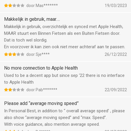
in the flow app and go back to the beat app again to see the
door Mas*******
19/03/2023
training load.
Missing a heart rate guiding feature; would love to train without
Makkelijk in gebruik, maar….
a set interval time but just a guidance voice that lets me know
Makkelijk in gebruik, overzichtelijk en synced met Apple Health,
that I hit my training HR….
MAAR stuurt een Binnen Fietsen als een Buiten Fietsen door.
Dat is toch wel slordig.
En voorzover ik kan zien ook niet meer achteraf aan te passen.
door Sje****
26/12/2022
No more connection to Apple Health
Used to be a decent app but since sep ‘22 there is no interface
to Apple Health
door Pab*******
22/09/2022
Please add “average moving speed”
In Personal Best, in addition to “ overall average speed’ , please
also show “average moving speed” and “max. Speed”.
With voice guidance, also mention average speed.