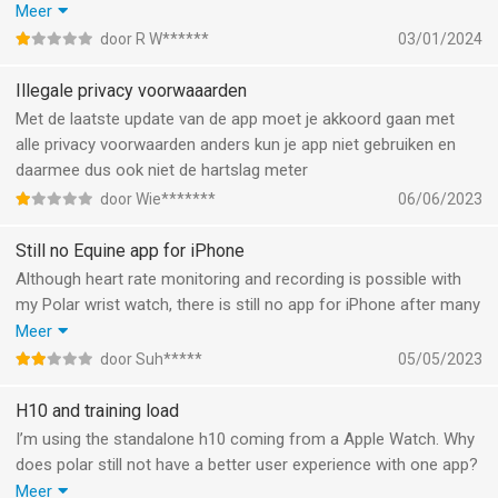
(ab)use my privacy details that I can not look into before
Meer
agreeing and the other option is to terminate my account
door R W******
03/01/2024
leaving the polar useless.
This is outrageous and I doubt it is legal.
Illegale privacy voorwaaarden
Met de laatste update van de app moet je akkoord gaan met
alle privacy voorwaarden anders kun je app niet gebruiken en
daarmee dus ook niet de hartslag meter
door Wie*******
06/06/2023
Still no Equine app for iPhone
Although heart rate monitoring and recording is possible with
my Polar wrist watch, there is still no app for iPhone after many
many years. My recordings need to be uploaded onto a laptop
Meer
and readings interpreted as being from a horse. Frankly, in
door Suh*****
05/05/2023
equestrian sport the horse is the real athlete, not the rider. Why
bother offering the H10 equestrian electrode girth if you don’t
H10 and training load
put the slightest effort in adapting the app to work for iPhones
I’m using the standalone h10 coming from a Apple Watch. Why
as well?
does polar still not have a better user experience with one app?
I need to record a workout in polar beat with my h10, open it up
Meer