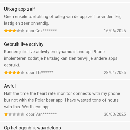
volgens sportarts best om een riem te gebruiken.
Uitkeg app zelf
Geen enkele toelichting of uitleg van de app zelf te vinden. Erg
lastig en zeer onhandig.
door Gez*******
16/06/2025
Gebruik live activity
Kunnen jullie live activity en dynamic island op iPhone
implenteren zodat je hartslag kan zien terwijl je andere apps
gebruikt.
door Thi******
28/04/2025
Awful
Half the time the heart rate monitor connects with my phone
but not with the Polar bear app. I have wasted tons of hours
with this. Worthless app.
door Van*******
30/03/2025
Op het ogenblik waardeloos