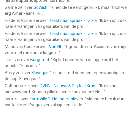
laatste update, app. belfius mobile,...
"
Sanne
zei over
GoWish
: "
Ik heb deze eerst gebruikt, maar toch wel
erg Amerikaans.. Ik...
"
Frederik Visser
zei over
Tekst naar spraak - Talkie
: "
Ik ben op zoek
naar ervaringen van gebruikers van de pro...
"
Frederik Visser
zei over
Tekst naar spraak - Talkie
: "
Ik ben op zoek
naar ervaringen van gebruikers van de pro...
"
Mario van Gool
zei over
Vue NL
: "
1 groot drama. Account van mijn
zoon niet meer in te loggen....
"
Thijs
zei over
Burgernet
: "
Bij het openen van de app komt het
bericht ""Er is iets...
"
Barry
zei over
Klaverjas
: "
Ik speel met vrienden tegenwoordig op
de app ‘Klaverjas...
"
Catharina
zei over
DVHN - Nieuws & Digitale Krant
: "
Ik mis het
nieuwswoord. Kunnen jullie dit weer toevoegen? Het...
"
sara
zei over
FarmVille 2: Het boerenleven
: "
Maanden ben ik al in
contact met Zynga over valsspelers bij de...
"