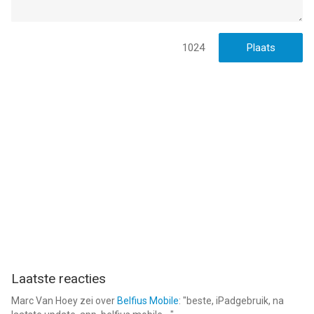
Version 3.8
• Open In... support
• Ability to hide the outline list on iPad
1024
• Minor UI tweaks
--
Outliner van CarbonFin is een app voor iPhone, iPad en iPod
touch met iOS versie 15.0 of hoger, geschikt bevonden voor
gebruikers met leeftijden vanaf
4 jaar
.
Informatie voor Outlineris het laatst vergeleken op 6 Aug om
19:36.
Laatste reacties
Marc Van Hoey
zei over
Belfius Mobile
: "
beste, iPadgebruik, na