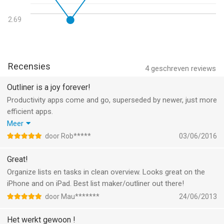
Version 3.19
• iOS 26 support and adoption of liquid glass
2.69
Version 3.18
• iOS 18 support
• Dark and tinted app icons
Recensies
4
geschreven reviews
Version 3.17
Outliner is a joy forever!
• Minor bug fixes
Productivity apps come and go, superseded by newer, just more
efficient apps.
Version 3.16
Outliner however is a firm stayer, offering a versatile, timeless
Meer
• Minor bug fixes
looking database structure that syncs perfectly well on all
door Rob*****
03/06/2016
• iOS 17 support
devices.
(My experience on iPad, iPhone and PC: almost 5 years.)
Great!
Version 3.15
Organize lists en tasks in clean overview. Looks great on the
• Fixed Dropbox integration
iPhone and on iPad. Best list maker/outliner out there!
• Show a warning when unlinking Dropbox/OneDrive if there are
unsynced outlines
door Mau*******
24/06/2013
• iOS 16 support
Het werkt gewoon !