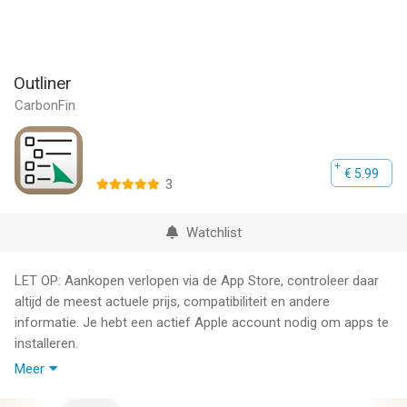
Outliner
CarbonFin
€ 5.99
3
Watchlist
LET OP: Aankopen verlopen via de App Store, controleer daar
altijd de meest actuele prijs, compatibiliteit en andere
informatie. Je hebt een actief Apple account nodig om apps te
installeren.
Meer
CarbonFin Outliner allows you to organize your thoughts, tasks,
and projects. Easily create a todo list for today, or track an