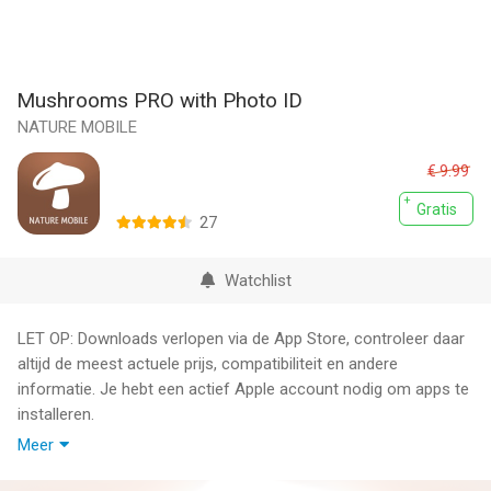
Mushrooms PRO with Photo ID
NATURE MOBILE
€ 9.99
Gratis
27
Watchlist
LET OP: Downloads verlopen via de App Store, controleer daar
altijd de meest actuele prijs, compatibiliteit en andere
informatie. Je hebt een actief Apple account nodig om apps te
installeren.
Meer
They grow in large numbers in forests and fields. Millions of
them are hiding in the protective thicket and many withstand an