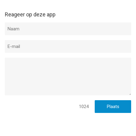
Privacy Policy: https://www.naturemobile.org/pages/privacy-
Reageer op deze app
policy-apps/
Terms of Use: https://www.naturemobile.org/pages/terms-of-
service/
--
Mushrooms PRO with Photo ID van NATURE MOBILE is een app
voor iPhone, iPad en iPod touch met iOS versie 17.6 of hoger,
geschikt bevonden voor gebruikers met leeftijden vanaf
4 jaar
.
Informatie voor Mushrooms PRO with Photo IDis het laatst
vergeleken op 7 Aug om 14:42.
1024