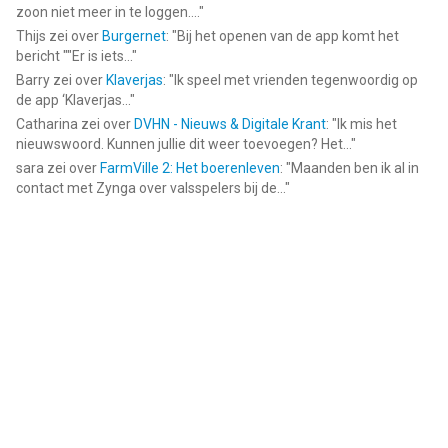
zoon niet meer in te loggen....
"
Thijs
zei over
Burgernet
: "
Bij het openen van de app komt het
bericht ""Er is iets...
"
Barry
zei over
Klaverjas
: "
Ik speel met vrienden tegenwoordig op
de app ‘Klaverjas...
"
Catharina
zei over
DVHN - Nieuws & Digitale Krant
: "
Ik mis het
nieuwswoord. Kunnen jullie dit weer toevoegen? Het...
"
sara
zei over
FarmVille 2: Het boerenleven
: "
Maanden ben ik al in
contact met Zynga over valsspelers bij de...
"