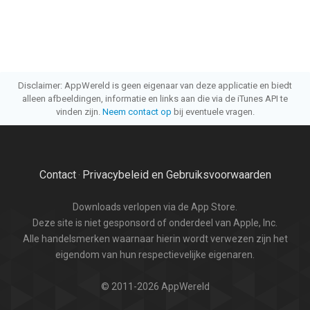
Disclaimer: AppWereld is geen eigenaar van deze applicatie en biedt
alleen afbeeldingen, informatie en links aan die via de iTunes API te
vinden zijn.
Neem contact op
bij eventuele vragen.
Contact
Privacybeleid en Gebruiksvoorwaarden
·
Downloads verlopen via de App Store.
Deze site is niet gesponsord of onderdeel van Apple, Inc.
Alle handelsmerken waarnaar hierin wordt verwezen zijn het
eigendom van hun respectievelijke eigenaren.
© 2011-2026 AppWereld