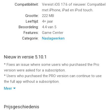
Compatibiliteit:
Vereist iOS 17.6 of nieuwer. Compatibel
* 300 species - 2000 images
met iPhone, iPad en iPod touch.
* Extensive description of the species
Grootte:
222 MB
* Species names in 11 languages
Leeftijd:
4+ jaar
* Scientific identification
Beoordeling:
4.4
van 5
* Online Mushroom Consultation
Features:
Game Center
* Quiz game
Categorie:
Naslagwerken
SEARCH AND IDENTIFY SPECIES BY
Nieuw in versie 5.10.1
* APPEARANCE AND SCENT
* Fixes an issue where some users who purchased the Pro
- size, color, hat, gills, stem, etc.
version were asked for a subscription.
* EDIBILITY AND TASTE
* Users who purchased the PRO version can continue to use
- toxic, edible, allergen, etc.
the full app without a subscription.
* FRUIT BODY TYPE
* New: Add multiple photos to each sighting.
- belly mushrooms, gilled mushrooms, truffle, etc.
Meer
* New: Photo identification — snap a mushroom and get
* HABITAT
suggested matches to help identify it.
- deciduous or coniferous forest floor, etc.
* New: "About me" in your profile — share a bit about you.
* FAMILY
Prijsgeschiedenis
* Bug fixes and stability improvements.