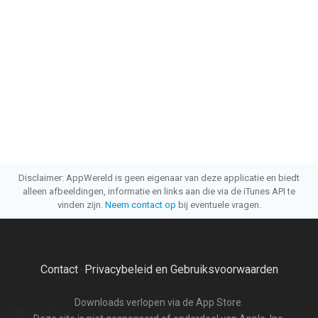
Disclaimer: AppWereld is geen eigenaar van deze applicatie en biedt
alleen afbeeldingen, informatie en links aan die via de iTunes API te
vinden zijn.
Neem contact op
bij eventuele vragen.
Contact
Privacybeleid en Gebruiksvoorwaarden
·
Downloads verlopen via de App Store.