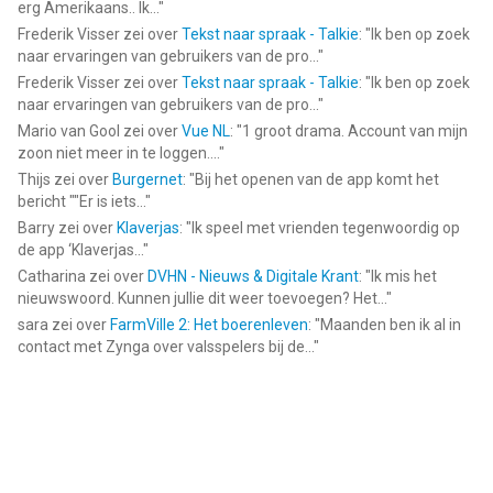
erg Amerikaans.. Ik...
"
Frederik Visser
zei over
Tekst naar spraak - Talkie
: "
Ik ben op zoek
naar ervaringen van gebruikers van de pro...
"
Frederik Visser
zei over
Tekst naar spraak - Talkie
: "
Ik ben op zoek
naar ervaringen van gebruikers van de pro...
"
Mario van Gool
zei over
Vue NL
: "
1 groot drama. Account van mijn
zoon niet meer in te loggen....
"
Thijs
zei over
Burgernet
: "
Bij het openen van de app komt het
bericht ""Er is iets...
"
Barry
zei over
Klaverjas
: "
Ik speel met vrienden tegenwoordig op
de app ‘Klaverjas...
"
Catharina
zei over
DVHN - Nieuws & Digitale Krant
: "
Ik mis het
nieuwswoord. Kunnen jullie dit weer toevoegen? Het...
"
sara
zei over
FarmVille 2: Het boerenleven
: "
Maanden ben ik al in
contact met Zynga over valsspelers bij de...
"