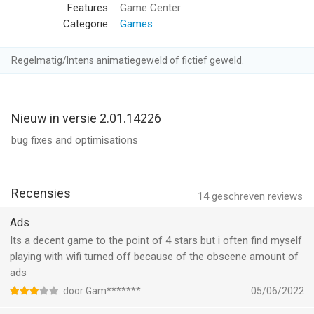
successful MMX Racing.
Features:
Game Center
Download for FREE today and start playing!
Categorie:
Games
Our Privacy Policy: http://www.hutchgames.com/privacy/
Regelmatig/Intens animatiegeweld of fictief geweld.
Our Terms of Service: http://www.hutchgames.com/terms-of-
service/
Nieuw in versie 2.01.14226
--
bug fixes and optimisations
MMX Hill Dash — OffRoad Racing van Hutch Games Ltd is een
app voor iPhone, iPad en iPod touch met iOS versie 13.0 of
hoger, geschikt bevonden voor gebruikers met leeftijden vanaf
Recensies
14
geschreven reviews
12 jaar
.
Ads
Informatie voor MMX Hill Dash — OffRoad Racingis het laatst
Its a decent game to the point of 4 stars but i often find myself
vergeleken op 7 Aug om 02:49.
playing with wifi turned off because of the obscene amount of
ads
door Gam*******
05/06/2022