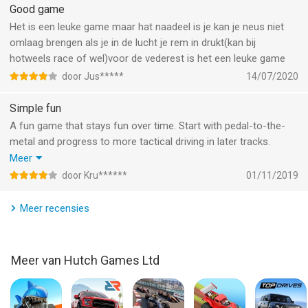
Good game
Het is een leuke game maar hat naadeel is je kan je neus niet
omlaag brengen als je in de lucht je rem in drukt(kan bij
hotweels race of wel)voor de vederest is het een leuke game
door Jus*****
14/07/2020
Simple fun
A fun game that stays fun over time. Start with pedal-to-the-
metal and progress to more tactical driving in later tracks.
Progress is slow, but the simplicity makes that I keep coming
Meer
back to this game. Pro tip: make sure you play in airplane mode,
door Kru******
01/11/2019
because advertisement is frequent and advertisement ignores
all sound settings and will scare you half to death.
Meer recensies
I would give the game 5* if there was less advertisement, and
less clipping errors for the Truck
Meer van Hutch Games Ltd