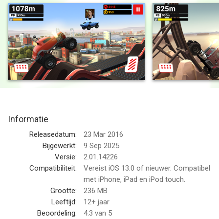
Race to the finish line over a multitude of racing tracks with
hazards, hill climbs, jumps, loops, bridges and ramps in this
crazy MMX racing game.
With top physics, fun crash scenarios, and challenging
gameplay, you won’t be able to stop playing!
• Complete challenging racing trials
• Upgrade your trucks
• A truck load of custom upgrades, tracks and hard courses
Informatie
• Loads of top trucks to race
Releasedatum:
23 Mar 2016
- Upgrades! Speed, Grip, Stability and Air Tilt
Bijgewerkt:
9 Sep 2025
- Racing Tracks! City, Desert, Snow, Volcano, Big Air
Versie:
2.01.14226
- Trucks! The Micro, The Monster, The Classic, The Buggy, The
Compatibiliteit:
Vereist iOS 13.0 of nieuwer. Compatibel
Big Rig, The APC, The Tank, The JoyRider, The Bouncer, The
met iPhone, iPad en iPod touch.
LowRider, The Trophy Truck, The Racer, The Beast
Grootte:
236 MB
Leeftijd:
12+ jaar
MMX Hill Dash is the explosive follow up to the massively
Beoordeling:
4.3
van 5