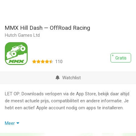
MMX Hill Dash — OffRoad Racing
Hutch Games Ltd
Gratis
110
Watchlist
LET OP: Downloads verlopen via de App Store, bekijk daar altijd
de meest actuele prijs, compatibiliteit en andere informatie. Je
hebt een actief Apple account nodig om apps te installeren.
100s of race challenges - the most addictive & FUN physics
Meer
based driving game!