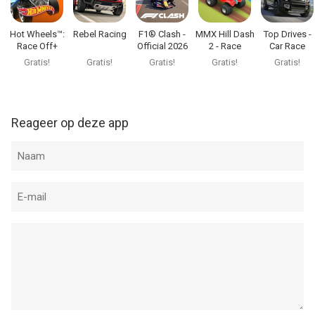
Hot Wheels™:
Rebel Racing
F1® Clash -
MMX Hill Dash
Top Drives -
Race Off+
Official 2026
2 - Race
Car Race
Game
Offroad
Battles
Gratis!
Gratis!
Gratis!
Gratis!
Gratis!
Reageer op deze app