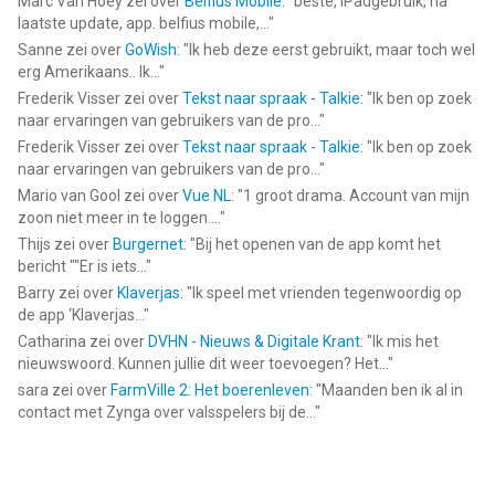
Marc Van Hoey
zei over
Belfius Mobile
: "
beste, iPadgebruik, na
laatste update, app. belfius mobile,...
"
Sanne
zei over
GoWish
: "
Ik heb deze eerst gebruikt, maar toch wel
erg Amerikaans.. Ik...
"
Frederik Visser
zei over
Tekst naar spraak - Talkie
: "
Ik ben op zoek
naar ervaringen van gebruikers van de pro...
"
Frederik Visser
zei over
Tekst naar spraak - Talkie
: "
Ik ben op zoek
naar ervaringen van gebruikers van de pro...
"
Mario van Gool
zei over
Vue NL
: "
1 groot drama. Account van mijn
zoon niet meer in te loggen....
"
Thijs
zei over
Burgernet
: "
Bij het openen van de app komt het
bericht ""Er is iets...
"
Barry
zei over
Klaverjas
: "
Ik speel met vrienden tegenwoordig op
de app ‘Klaverjas...
"
Catharina
zei over
DVHN - Nieuws & Digitale Krant
: "
Ik mis het
nieuwswoord. Kunnen jullie dit weer toevoegen? Het...
"
sara
zei over
FarmVille 2: Het boerenleven
: "
Maanden ben ik al in
contact met Zynga over valsspelers bij de...
"