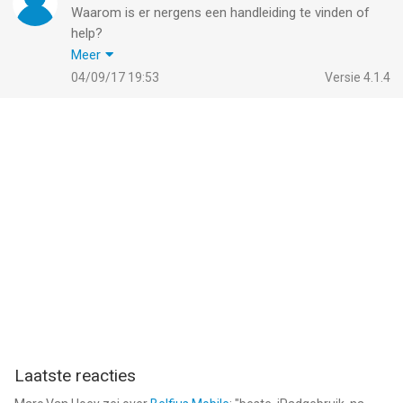
Waarom is er nergens een handleiding te vinden of
help?
Ik snap werkelijk niet hoe een route gemaakt moet
Meer
worden,
04/09/17 19:53
Versie 4.1.4
Waarom krijg ik plotseling allen maar ruitjes en die zijn
niet weg te krijgen.
Een een simpele uitleg zou er gewoon bij horen.
vr.gr. Hans
Laatste reacties