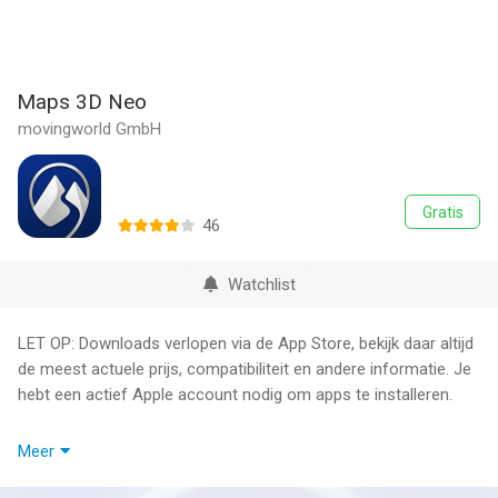
Maps 3D Neo
movingworld GmbH
Gratis
46
Watchlist
LET OP: Downloads verlopen via de App Store, bekijk daar altijd
de meest actuele prijs, compatibiliteit en andere informatie. Je
hebt een actief Apple account nodig om apps te installeren.
Maps3D – Ontdek de wereld in echte 3D
Meer
Plan, ontdek en navigeer je volgende outdooravontuur met