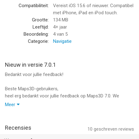
• Miljoenen zoekbare nuttige plaatsen met Wikipedia-integratie
Compatibiliteit:
Vereist iOS 15.6 of nieuwer. Compatibel
met iPhone, iPad en iPod touch.
Plan je avonturen
Grootte:
134 MB
Maak routes rechtstreeks op de kaart met intuïtieve
Leeftijd:
4+ jaar
planningstools.
Beoordeling:
4
van 5
• Routes maken, bewerken en optimaliseren
Categorie:
Navigatie
• Hoogteprofielen bekijken voordat je vertrekt
• Afstand en hoogteverschil meten
• Persoonlijke waypoints overal plaatsen
Nieuw in versie 7.0.1
• Tracks en waypoints organiseren in mappen
Bedankt voor jullie feedback!
Verken offline
Beste Maps3D-gebruikers,
Download kaarten vóór je vertrek en blijf ontdekken zonder
heel erg bedankt voor jullie feedback op Maps3D 7.0. We
mobiele verbinding.
hebben geluisterd — en dit zijn de eerste belangrijke
• Wereldwijde offlinekaarten
Meer
verbeteringen:
• GPS-opname met nauwkeurige hoogtegegevens
• Zoek in kaarten, ook zonder internetverbinding
• Jaarpas: Naast het maandabonnement is er nu een jaarpas
• Betrouwbare navigatie in afgelegen gebieden
Recensies
10
geschreven reviews
die niet automatisch wordt verlengd.
• 6× grotere kaartdownloads: Download veel grotere gebieden