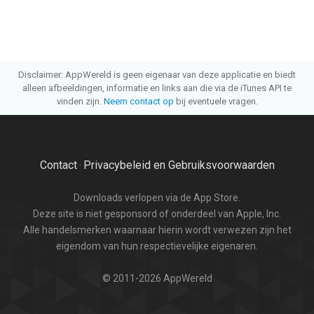
Disclaimer: AppWereld is geen eigenaar van deze applicatie en biedt
alleen afbeeldingen, informatie en links aan die via de iTunes API te
vinden zijn.
Neem contact op
bij eventuele vragen.
Contact
Privacybeleid en Gebruiksvoorwaarden
·
Downloads verlopen via de App Store.
Deze site is niet gesponsord of onderdeel van Apple, Inc.
Alle handelsmerken waarnaar hierin wordt verwezen zijn het
eigendom van hun respectievelijke eigenaren.
© 2011-2026 AppWereld