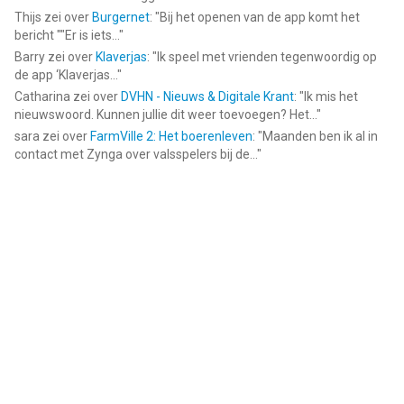
Thijs
zei over
Burgernet
: "
Bij het openen van de app komt het
bericht ""Er is iets...
"
Barry
zei over
Klaverjas
: "
Ik speel met vrienden tegenwoordig op
de app ‘Klaverjas...
"
Catharina
zei over
DVHN - Nieuws & Digitale Krant
: "
Ik mis het
nieuwswoord. Kunnen jullie dit weer toevoegen? Het...
"
sara
zei over
FarmVille 2: Het boerenleven
: "
Maanden ben ik al in
contact met Zynga over valsspelers bij de...
"