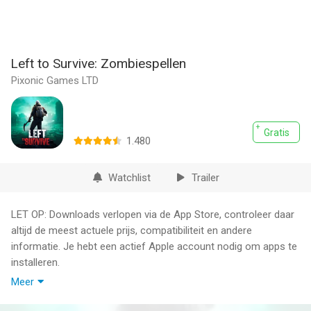
Left to Survive: Zombiespellen
Pixonic Games LTD
Gratis
1.480
Watchlist
Trailer
LET OP: Downloads verlopen via de App Store, controleer daar
altijd de meest actuele prijs, compatibiliteit en andere
informatie. Je hebt een actief Apple account nodig om apps te
installeren.
Meer
Pak je wapens en toon je lef om te overleven in de ultieme
actie-shooter Left to Survive.