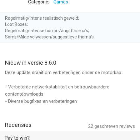
Categorie:
Games
Denk je dat zombies gevaarlijk zijn? Test je
overlevingsvaardigheden tegen echte spelers in solo- of 2v2-
wedstrijden.
Regelmatig/Intens realistisch geweld;
Loot Boxes;
Regelmatig/Intense horror-/angstthema’s;
Daag zombiebazen uit
Soms/Milde volwassen/suggestieve thema’s.
Verdedig jezelf tegen zombies die kunnen springen,
politiepantser dragen of ontploffen met giftig gas.
Bouw en personaliseer je basis
Nieuw in versie 8.6.0
Bouw, pas aan en verdedig je kamp tegen zombies en
Deze update draait om verbeteringen onder de motorkap.
rivaliserende groepen. Vind overlevenden, verzamel materialen
en werk samen om de post-apocalyptische wereld te
- Verbeterde netwerkstabiliteit en betrouwbaardere
overleven.
contentdownloads
- Diverse bugfixes en verbeteringen
Volg ons op Facebook:
https://www.facebook.com/LeftToSurvive
Recensies
Als je een probleem hebt met dit spel, neem dan contact met
22
geschreven reviews
ons op via: https://support.my.games/lts
Pay to win?