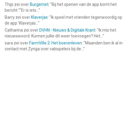
Thijs
zei over
Burgernet
: "
Bij het openen van de app komt het
bericht ""Er is iets...
"
Barry
zei over
Klaverjas
: "
Ik speel met vrienden tegenwoordig op
de app ‘Klaverjas...
"
Catharina
zei over
DVHN - Nieuws & Digitale Krant
: "
Ik mis het
nieuwswoord. Kunnen jullie dit weer toevoegen? Het...
"
sara
zei over
FarmVille 2: Het boerenleven
: "
Maanden ben ik al in
contact met Zynga over valsspelers bij de...
"