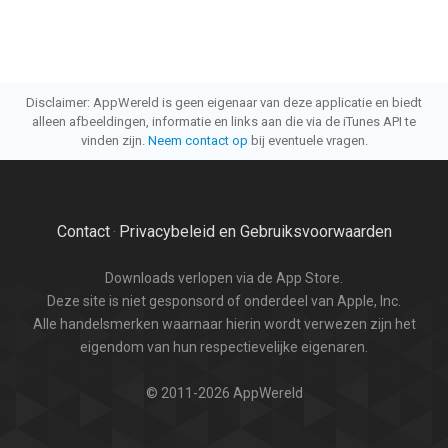
Disclaimer: AppWereld is geen eigenaar van deze applicatie en biedt
alleen afbeeldingen, informatie en links aan die via de iTunes API te
vinden zijn.
Neem contact op
bij eventuele vragen.
Contact
Privacybeleid en Gebruiksvoorwaarden
·
Downloads verlopen via de App Store.
Deze site is niet gesponsord of onderdeel van Apple, Inc.
Alle handelsmerken waarnaar hierin wordt verwezen zijn het
eigendom van hun respectievelijke eigenaren.
© 2011-2026 AppWereld