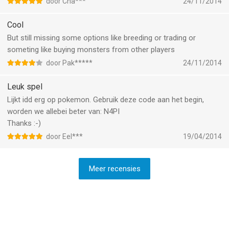
door Cha***
24/11/2014
Cool
But still missing some options like breeding or trading or
someting like buying monsters from other players
door Pak*****
24/11/2014
Leuk spel
Lijkt idd erg op pokemon. Gebruik deze code aan het begin,
worden we allebei beter van: N4PI
Thanks :-)
door Eel***
19/04/2014
Meer recensies