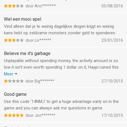
door Ano*******
05/08/2016
Wel een mooi spel
Vind alleen dat je te weinig dagelijkse dingen krijgt en weinig
kans hebt op zeldzame monsters zonder geld te spenderen.
door Liv******
23/01/2016
Believe me it's garbage
Unplayable without spending money, the activity amount is so
low it isn't even worth spending 1 dollar on it, Haypi ruined this
game with the last update. Many players allready quit playing. I
Meer
hope they vanish as a result of their brainless money slurping
door Big*******
27/10/2015
heads
Good game
Use this code '14NMJ' to get a huge advantage early on in the
game and you can always ask me questions in game
door Joo*******
17/10/2015