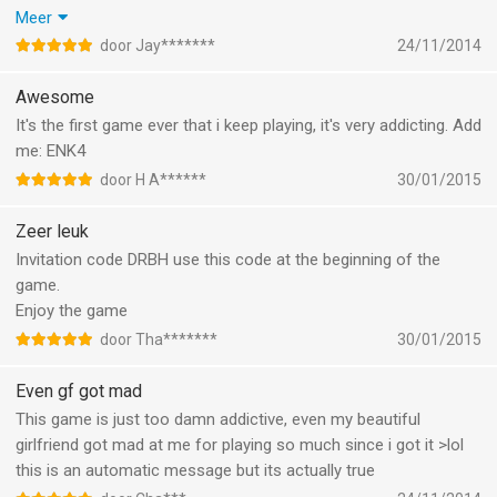
world. If you like to play this game AND you want some
Meer
awesome epic starter monsters, just add my pall code and I'll
door Jay*******
24/11/2014
send you some epic monsters!
PALL: IOYZ
Awesome
:)!
It's the first game ever that i keep playing, it's very addicting. Add
me: ENK4
door H A******
30/01/2015
Zeer leuk
Invitation code DRBH use this code at the beginning of the
game.
Enjoy the game
door Tha*******
30/01/2015
Even gf got mad
This game is just too damn addictive, even my beautiful
girlfriend got mad at me for playing so much since i got it >lol
this is an automatic message but its actually true