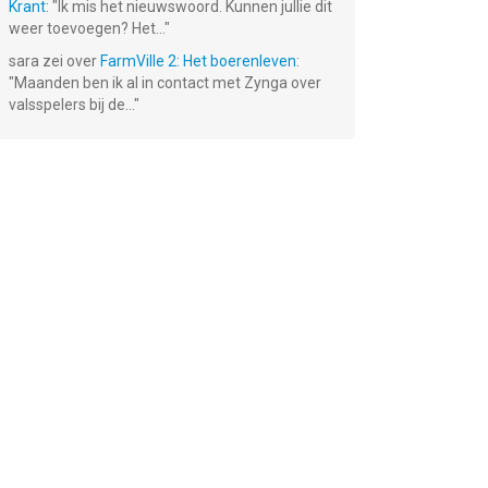
Krant
: "
Ik mis het nieuwswoord. Kunnen jullie dit
weer toevoegen? Het...
"
sara
zei over
FarmVille 2: Het boerenleven
:
"
Maanden ben ik al in contact met Zynga over
valsspelers bij de...
"