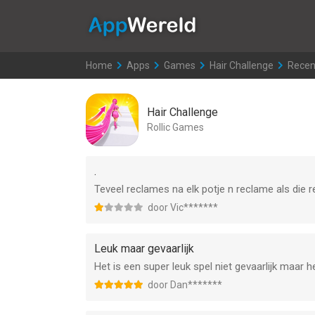
AppWereld
Home
>
Apps
>
Games
>
Hair Challenge
>
Recen
Hair Challenge
Rollic Games
.
Teveel reclames na elk potje n reclame als die
door Vic*******
Leuk maar gevaarlijk
Het is een super leuk spel niet gevaarlijk maar he
door Dan*******