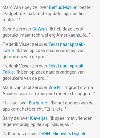
Marc Van Hoey
zei over
Belfius Mobile
: "
beste,
iPadgebruik, na laatste update, app. belfius
mobile,...
"
Sanne
zei over
GoWish
: "
Ik heb deze eerst
gebruikt, maar toch wel erg Amerikaans.. Ik...
"
Frederik Visser
zei over
Tekst naar spraak -
Talkie
: "
Ik ben op zoek naar ervaringen van
gebruikers van de pro...
"
Frederik Visser
zei over
Tekst naar spraak -
Talkie
: "
Ik ben op zoek naar ervaringen van
gebruikers van de pro...
"
Mario van Gool
zei over
Vue NL
: "
1 groot drama.
Account van mijn zoon niet meer in te loggen....
"
Thijs
zei over
Burgernet
: "
Bij het openen van de
app komt het bericht ""Er is iets...
"
Barry
zei over
Klaverjas
: "
Ik speel met vrienden
tegenwoordig op de app ‘Klaverjas...
"
Catharina
zei over
DVHN - Nieuws & Digitale