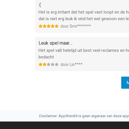
:(
Het is erg irritant dat het spel vast loopt en de 
dat is niet erg leuk ik vind het wel gewoon een le
door Smi*******
Leuk spel maar....
Het spel valt heletijd uit best veel reclames en h
bedacht
door Lis****
M
Disclaimer: AppWereld is geen eigenaar van deze applic