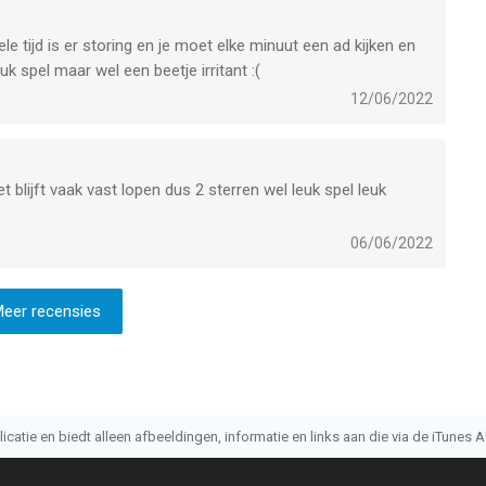
hele tijd is er storing en je moet elke minuut een ad kijken en
uk spel maar wel een beetje irritant :(
12/06/2022
et blijft vaak vast lopen dus 2 sterren wel leuk spel leuk
06/06/2022
eer recensies
atie en biedt alleen afbeeldingen, informatie en links aan die via de iTunes AP