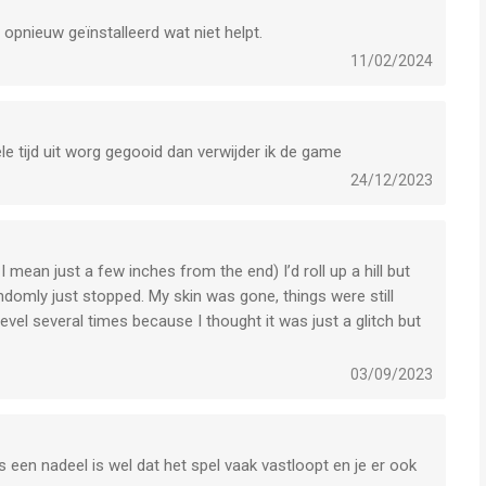
 opnieuw geïnstalleerd wat niet helpt.
11/02/2024
ele tijd uit worg gegooid dan verwijder ik de game
24/12/2023
I mean just a few inches from the end) I’d roll up a hill but
 randomly just stopped. My skin was gone, things were still
level several times because I thought it was just a glitch but
03/09/2023
es een nadeel is wel dat het spel vaak vastloopt en je er ook