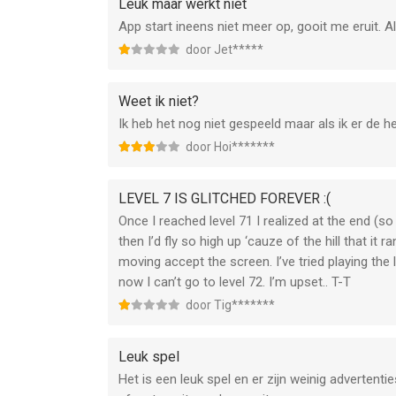
Leuk maar werkt niet
App start ineens niet meer op, gooit me eruit. Al
door Jet*****
Weet ik niet?
Ik heb het nog niet gespeeld maar als ik er de h
door Hoi*******
LEVEL 7 IS GLITCHED FOREVER :(
Once I reached level 71 I realized at the end (so 
then I’d fly so high up ‘cauze of the hill that it
moving accept the screen. I’ve tried playing the 
now I can’t go to level 72. I’m upset.. T-T
door Tig*******
Leuk spel
Het is een leuk spel en er zijn weinig advertenti