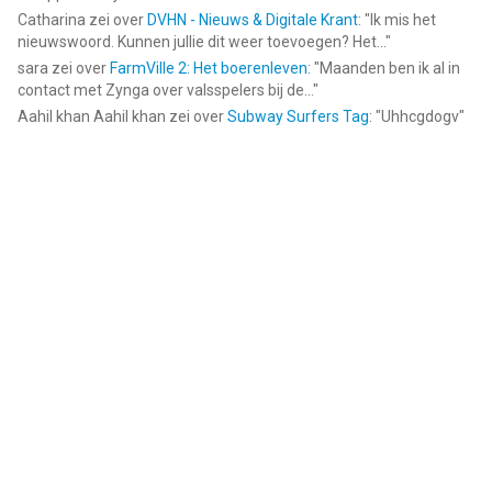
Catharina
zei over
DVHN - Nieuws & Digitale Krant
: "
Ik mis het
nieuwswoord. Kunnen jullie dit weer toevoegen? Het...
"
sara
zei over
FarmVille 2: Het boerenleven
: "
Maanden ben ik al in
contact met Zynga over valsspelers bij de...
"
Aahil khan Aahil khan
zei over
Subway Surfers Tag
: "
Uhhcgdogv
"