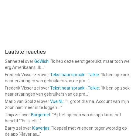
Laatste reacties
Sanne
zei over
GoWish
: "
Ik heb deze eerst gebruikt, maar toch wel
erg Amerikaans.. Ik...
"
Frederik Visser
zei over
Tekst naar spraak - Talkie
: "
Ik ben op zoek
naar ervaringen van gebruikers van de pro...
"
Frederik Visser
zei over
Tekst naar spraak - Talkie
: "
Ik ben op zoek
naar ervaringen van gebruikers van de pro...
"
Mario van Gool
zei over
Vue NL
: "
1 groot drama. Account van mijn
zoon niet meer in te loggen....
"
Thijs
zei over
Burgernet
: "
Bij het openen van de app komt het
bericht ""Er is iets...
"
Barry
zei over
Klaverjas
: "
Ik speel met vrienden tegenwoordig op
de app ‘Klaverjas...
"