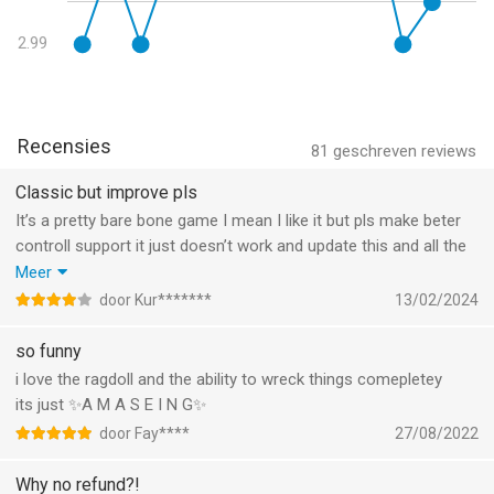
2.99
Recensies
81
geschreven reviews
Classic but improve pls
It’s a pretty bare bone game I mean I like it but pls make beter
controll support it just doesn’t work and update this and all the
other ones when u update goat sim+ I mean + and this one u
Meer
get the same thing not sure if there is a difference but I can
door Kur*******
13/02/2024
see that + gets more update dan this one
Hope it gets fixed some sunny day
so funny
i love the ragdoll and the ability to wreck things comepletey
its just ✨A M A S E I N G✨
door Fay****
27/08/2022
Why no refund?!