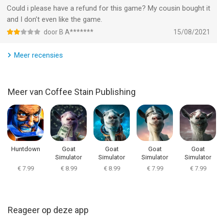
Could i please have a refund for this game? My cousin bought it
and I don’t even like the game.
door B A*******
15/08/2021
Meer recensies
Meer van Coffee Stain Publishing
Huntdown
Goat
Goat
Goat
Goat
Simulator
Simulator
Simulator
Simulator
PAYDAY
Waste of
MMO
GoatZ
€ 7.99
€ 8.99
€ 8.99
€ 7.99
€ 7.99
Space
Simulator
Reageer op deze app