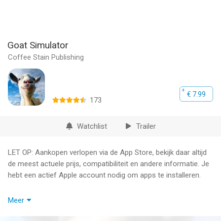
Goat Simulator
Coffee Stain Publishing
€ 7.99
173
Watchlist
Trailer
LET OP: Aankopen verlopen via de App Store, bekijk daar altijd
de meest actuele prijs, compatibiliteit en andere informatie. Je
hebt een actief Apple account nodig om apps te installeren.
Goat Simulator is the latest in goat simulation technology,
Meer
bringing next-gen goat simulation to YOU. You no longer have
to fantasize about being a goat, your mobile dreams have