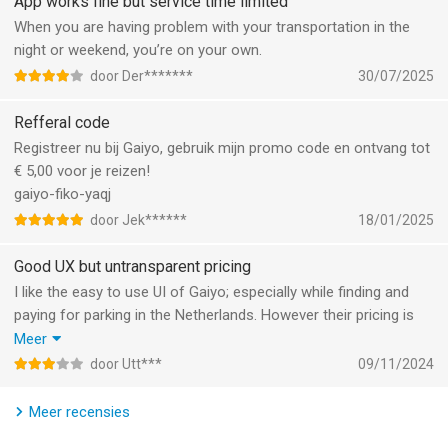
App works fine but service time limited
When you are having problem with your transportation in the
night or weekend, you’re on your own.
door Der*******
30/07/2025
Refferal code
Registreer nu bij Gaiyo, gebruik mijn promo code en ontvang tot
€ 5,00 voor je reizen!
gaiyo-fiko-yaqj
door Jek******
18/01/2025
Good UX but untransparent pricing
I like the easy to use UI of Gaiyo; especially while finding and
paying for parking in the Netherlands. However their pricing is
misleading. On the website they say they don’t charge any
Meer
transaction fees and mention their competitors charge like
door Utt***
09/11/2024
€0.39 or €0.35. Nowhere do they mention any fee and they
market the app as having “no transaction fees”. But when you
Meer recensies
are about to pay for your parking you see an added “service