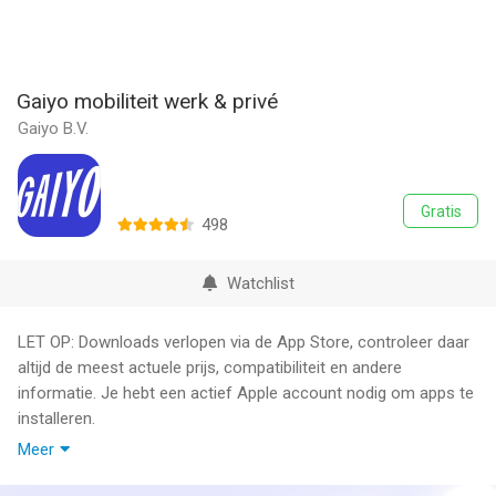
Gaiyo mobiliteit werk & privé
Gaiyo B.V.
Gratis
498
Watchlist
LET OP: Downloads verlopen via de App Store, controleer daar
altijd de meest actuele prijs, compatibiliteit en andere
informatie. Je hebt een actief Apple account nodig om apps te
installeren.
Meer
Ontdek Gaiyo, dé alles-in-één zakelijke mobiliteitsapp in
Nederland. Met Gaiyo plan, boek en betaal je trein, bus, tram,