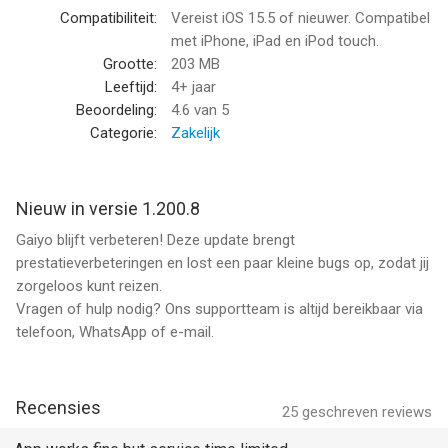
Reis slimmer, flexibeler en duurzamer met Gaiyo, dé zakelijke
Compatibiliteit:
Vereist iOS 15.5 of nieuwer. Compatibel
mobiliteitsapp voor openbaar vervoer, deelmobiliteit en
met iPhone, iPad en iPod touch.
parkeren
Grootte:
203 MB
Leeftijd:
4+ jaar
--
Beoordeling:
4.6
van 5
Categorie:
Zakelijk
Gaiyo mobiliteit werk & privé van Gaiyo B.V. is een iPhone app
met iOS versie 15.5 of hoger, geschikt bevonden voor
gebruikers met leeftijden vanaf
4 jaar
.
Nieuw in versie 1.200.8
Gaiyo blijft verbeteren! Deze update brengt
Informatie voor Gaiyo mobiliteit werk & privéis het laatst
prestatieverbeteringen en lost een paar kleine bugs op, zodat jij
vergeleken op 6 Aug om 08:03.
zorgeloos kunt reizen.
Vragen of hulp nodig? Ons supportteam is altijd bereikbaar via
telefoon, WhatsApp of e-mail.
Recensies
25
geschreven reviews