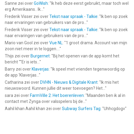
Sanne
zei over
GoWish
: "
Ik heb deze eerst gebruikt, maar toch wel
erg Amerikaans.. Ik...
"
Frederik Visser
zei over
Tekst naar spraak - Talkie
: "
Ik ben op zoek
naar ervaringen van gebruikers van de pro...
"
Frederik Visser
zei over
Tekst naar spraak - Talkie
: "
Ik ben op zoek
naar ervaringen van gebruikers van de pro...
"
Mario van Gool
zei over
Vue NL
: "
1 groot drama. Account van mijn
zoon niet meer in te loggen....
"
Thijs
zei over
Burgernet
: "
Bij het openen van de app komt het
bericht ""Er is iets...
"
Barry
zei over
Klaverjas
: "
Ik speel met vrienden tegenwoordig op
de app ‘Klaverjas...
"
Catharina
zei over
DVHN - Nieuws & Digitale Krant
: "
Ik mis het
nieuwswoord. Kunnen jullie dit weer toevoegen? Het...
"
sara
zei over
FarmVille 2: Het boerenleven
: "
Maanden ben ik al in
contact met Zynga over valsspelers bij de...
"
Aahil khan Aahil khan
zei over
Subway Surfers Tag
: "
Uhhcgdogv
"