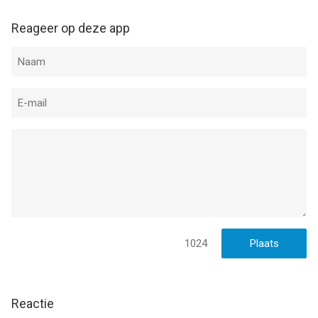
fee” of €0.25. It’s still cheaper but inconvenient because I have
to top off my account before parking and otherwise they will
Reageer op deze app
charge an extra transaction fee which makes it the most
expensive app to pay for public parking.
1024
Reactie