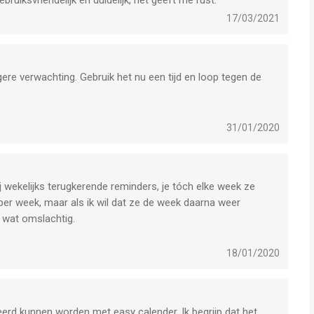
ruiksvriendelijk en duidelijk, het geeft me rust.
17/03/2021
ere verwachting. Gebruik het nu een tijd en loop tegen de
te tikken werk niet (zoals bij Easy Calendar). Omslachtig
 als je van januari naar oktober moet swipen...
31/01/2020
anpassen maar kan niet bij instellingen.
asy Calender is. Reactie van ontwikkelaar dat mensen dan een
nsen dat zelf beslissen en bied te mogelijk dat je in Easy
ij wekelijks terugkerende reminders, je tóch elke week ze
ls je andere agenda's ook in- of uit kan schakelen.)
per week, maar als ik wil dat ze de week daarna weer
 nadat vorige is afgevinkt. Hierdoor heb je nooit een volledig
s wat omslachtig.
e op een bepaalde dag of in een bepaalde week allemaal moet
18/01/2020
erd kunnen worden met easy calender. Ik begrijp dat het