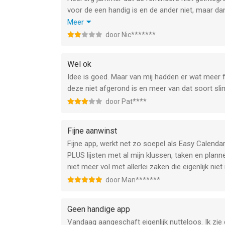
voor de een handig is en de ander niet, maar dan 
doe je het niet en anders wel. Ik vind het nu zo
Meer
de optie ‘herinneringen’ in het menu staat.
door Nic*******
Is er geen notificatiemogelijkheid in easy remind
Wel ok
Idee is goed. Maar van mij hadden er wat meer f
deze niet afgerond is en meer van dat soort sl
door Pat****
Fijne aanwinst
Fijne app, werkt net zo soepel als Easy Calendar
PLUS lijsten met al mijn klussen, taken en planne
niet meer vol met allerlei zaken die eigenlijk nie
door Man*******
Geen handige app
Vandaag aangeschaft eigenlijk nutteloos. Ik zi