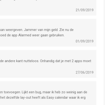
21/09/2019
kan weergeven. Jammer van mijn geld. Zie nu de
 goed de app Alarmed weer gaan gebruiken.
01/09/2019
 de andere kant nutteloos. Onhandig dat je met 2 apps moet
27/06/2019
en toevoegen. Lijkt een bug, maar ik heb zo weinig aan de
het dezelfde lay-out heeft als Easy calendar waar ik erg
iet terug komt in calendar, anders kan je net zo goed extra