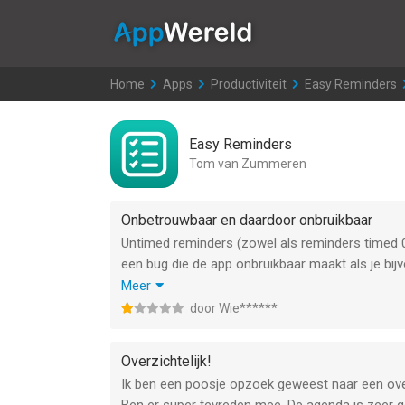
AppWereld
Home
>
Apps
>
Productiviteit
>
Easy Reminders
Easy Reminders
Tom van Zummeren
Onbetrouwbaar en daardoor onbruikbaar
Untimed reminders (zowel als reminders timed 0.
een bug die de app onbruikbaar maakt als je bij
handelingen (zoals eens in de twee dagen infuuss
Meer
maandag plaats moet vinden zie je die dus niet 
door Wie******
overzichtelijk en handig voor weekplanning. Ik 
Overzichtelijk!
Ik ben een poosje opzoek geweest naar een over