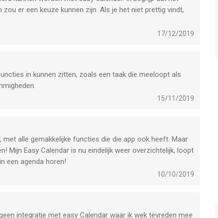
zou er een keuze kunnen zijn. Als je het niet prettig vindt,
nde van mijn geld, omdat ik dacht dat het wel kon, aangezien
17/12/2019
er? Ik kan het in ieder geval nergens vinden.
uncties in kunnen zitten, zoals een taak die meeloopt als
immigheden.
15/11/2019
, met alle gemakkelijke functies die die app ook heeft. Maar
n! Mijn Easy Calendar is nu eindelijk weer overzichtelijk, loopt
t in een agenda horen!
10/10/2019
e geen integratie met easy Calendar waar ik wek tevreden mee