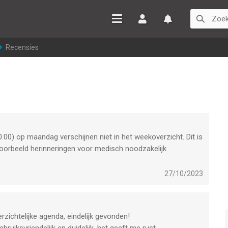
Inloggen
Watchlist
>
Recensies
00) op maandag verschijnen niet in het weekoverzicht. Dit is
voorbeeld herinneringen voor medisch noodzakelijk
et vervangen) in je lijst hebt staan. Als die herinnering op
in het overzicht. Jammer, want het weekoverzicht is heel
27/10/2023
heb een refund aangevraagd.
zichtelijke agenda, eindelijk gevonden!