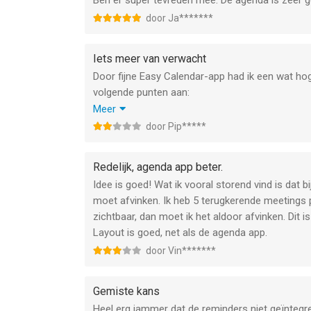
Ben er super tevreden mee. De agenda is zeer geb
door Ja*******
Iets meer van verwacht
Door fijne Easy Calendar-app had ik een wat hog
volgende punten aan:
Jaaroverzicht door middenboven op weeknummer 
Meer
om naar toekomstige datum te gaan. Vrij irritant
door Pip*****
Nieuwe tijd staat standaard op 12.00. Dit wil ik a
Echt een gemis dat er geen intergratie is met E
Redelijk, agenda app beter.
overvolle agenda hebben vind ik vreemd. Laat me
Idee is goed! Wat ik vooral storend vind is dat b
Calender de reminders aan of uit kan zetten (zoa
moet afvinken. Ik heb 5 terugkerende meetings 
Vervelend dat terugekerende taak pas verschijnt,
zichtbaar, dan moet ik het aldoor afvinken. Dit i
beeld van taken als je vooruit kijkt naar wat j
Layout is goed, net als de agenda app.
doen.
door Vin*******
Gemiste kans
Heel erg jammer dat de reminders niet geïntegre