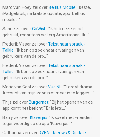
Marc Van Hoey
zei over
Belfius Mobile
: "
beste,
iPadgebruik, na laatste update, app. belfius
mobile,...
"
Sanne
zei over
GoWish
: "
Ik heb deze eerst
gebruikt, maar toch wel erg Amerikaans.. Ik...
"
Frederik Visser
zei over
Tekst naar spraak -
Talkie
: "
Ik ben op zoek naar ervaringen van
gebruikers van de pro...
"
Frederik Visser
zei over
Tekst naar spraak -
Talkie
: "
Ik ben op zoek naar ervaringen van
gebruikers van de pro...
"
Mario van Gool
zei over
Vue NL
: "
1 groot drama.
Account van mijn zoon niet meer in te loggen....
"
Thijs
zei over
Burgernet
: "
Bij het openen van de
app komt het bericht ""Er is iets...
"
Barry
zei over
Klaverjas
: "
Ik speel met vrienden
tegenwoordig op de app ‘Klaverjas...
"
Catharina
zei over
DVHN - Nieuws & Digitale