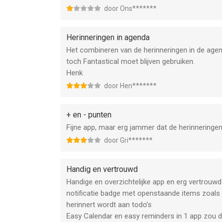
afspraken in je agenda zetten.
door Ons*******
Op mijn iPad werkt het wel, ben er daar ook ac
niet synchroniseren, zou wel praktisch zijn.
Herinneringen in agenda
Hoop dat dit snel opgelost wordt!
Het combineren van de herinneringen in de agenda
toch Fantastical moet blijven gebruiken.
Henk
door Hen*******
+ en - punten
Fijne app, maar erg jammer dat de herinneringen
door Gri*******
Handig en vertrouwd
Handige en overzichtelijke app en erg vertrouw
notificatie badge met openstaande items zoals 
herinnert wordt aan todo’s
Easy Calendar en easy reminders in 1 app zou de