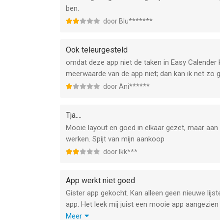
ben.
door Blu*******
Ook teleurgesteld
omdat deze app niet de taken in Easy Calender 
meerwaarde van de app niet; dan kan ik net zo
door Ani******
Tja....
Mooie layout en goed in elkaar gezet, maar aan
werken. Spijt van mijn aankoop
door Ikk***
App werkt niet goed
Gister app gekocht. Kan alleen geen nieuwe lijst
app. Het leek mij juist een mooie app aangezien 
tevreden over ben. Tevens mooi dat deze taken n
Meer