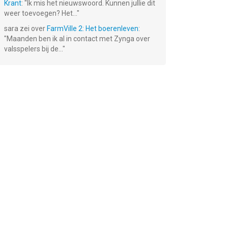
Krant
: "
Ik mis het nieuwswoord. Kunnen jullie dit
weer toevoegen? Het...
"
sara
zei over
FarmVille 2: Het boerenleven
:
"
Maanden ben ik al in contact met Zynga over
valsspelers bij de...
"