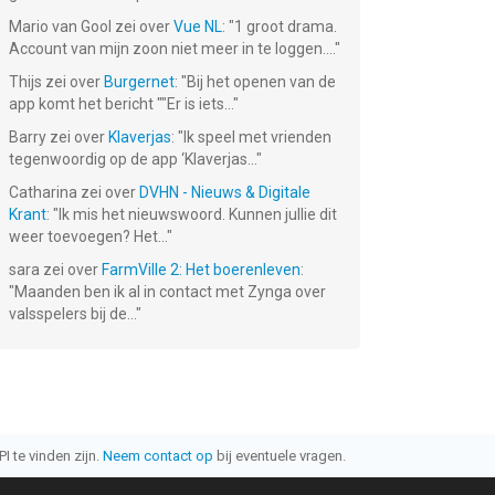
Mario van Gool
zei over
Vue NL
: "
1 groot drama.
Account van mijn zoon niet meer in te loggen....
"
Thijs
zei over
Burgernet
: "
Bij het openen van de
app komt het bericht ""Er is iets...
"
Barry
zei over
Klaverjas
: "
Ik speel met vrienden
tegenwoordig op de app ‘Klaverjas...
"
Catharina
zei over
DVHN - Nieuws & Digitale
Krant
: "
Ik mis het nieuwswoord. Kunnen jullie dit
weer toevoegen? Het...
"
sara
zei over
FarmVille 2: Het boerenleven
:
"
Maanden ben ik al in contact met Zynga over
valsspelers bij de...
"
I te vinden zijn.
Neem contact op
bij eventuele vragen.