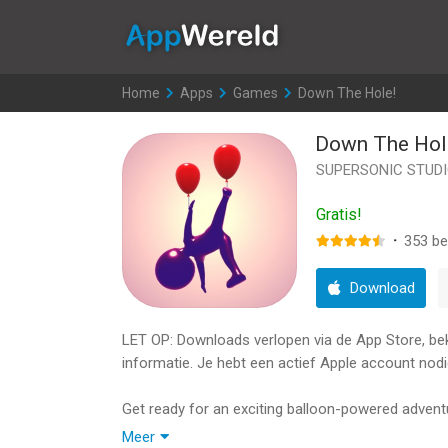
AppWereld
Home
>
Apps
>
Games
>
Down The Hole!
Down The Hol
SUPERSONIC STUDI
Gratis!
·
353
be
Download
LET OP: Downloads verlopen via de App Store, bekij
informatie. Je hebt een actief Apple account nodi
Get ready for an exciting balloon-powered adventur
physics-based obstacles, including winds and port
Meer