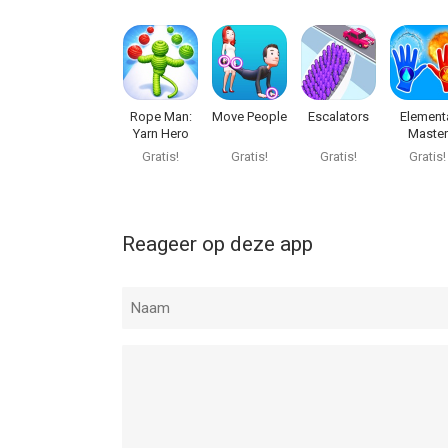
Rope Man:
Move People
Escalators
Element
Yarn Hero
Master
Game
Gratis!
Gratis!
Gratis!
Gratis!
Reageer op deze app