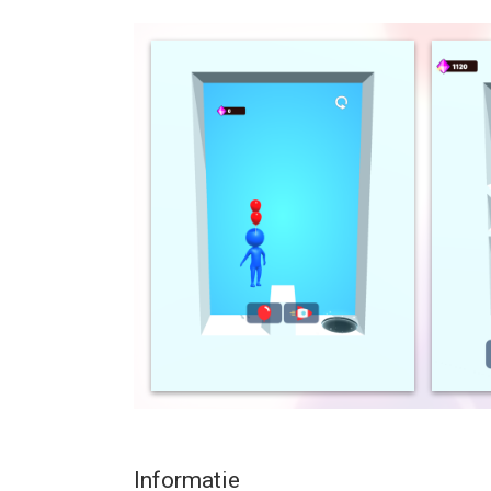
your puppet to the hole. Unlock new puppet skins
challenge?
--
Down The Hole! van SUPERSONIC STUDIOS LTD is e
of hoger, geschikt bevonden voor gebruikers met 
Informatie voor Down The Hole!is het laatst verg
Informatie