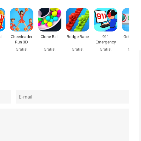
al
Cheerleader
Clone Ball
Bridge Race
911
Get It Righ
Run 3D
Emergency
Dispatcher
Gratis!
Gratis!
Gratis!
Gratis!
Gratis!