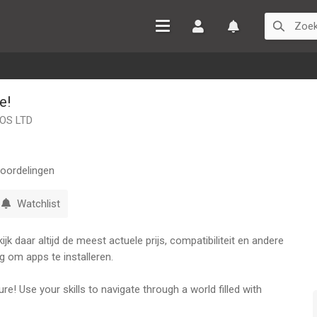
Inloggen
Watchlist
e!
OS LTD
oordelingen
Watchlist
k daar altijd de meest actuele prijs, compatibiliteit en andere
g om apps te installeren.
e! Use your skills to navigate through a world filled with
als. Strap on your balloons and fire up your rockets to guide