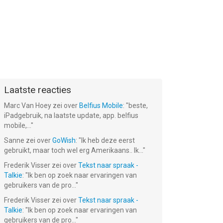
t!
Mad Dogs
Archers.io
Get Rich! 3D
Gratis!
Gratis!
Gratis!
Laatste reacties
Marc Van Hoey
zei over
Belfius Mobile
: "
beste,
iPadgebruik, na laatste update, app. belfius
mobile,...
"
Sanne
zei over
GoWish
: "
Ik heb deze eerst
gebruikt, maar toch wel erg Amerikaans.. Ik...
"
Frederik Visser
zei over
Tekst naar spraak -
Talkie
: "
Ik ben op zoek naar ervaringen van
gebruikers van de pro...
"
Frederik Visser
zei over
Tekst naar spraak -
Talkie
: "
Ik ben op zoek naar ervaringen van
gebruikers van de pro...
"