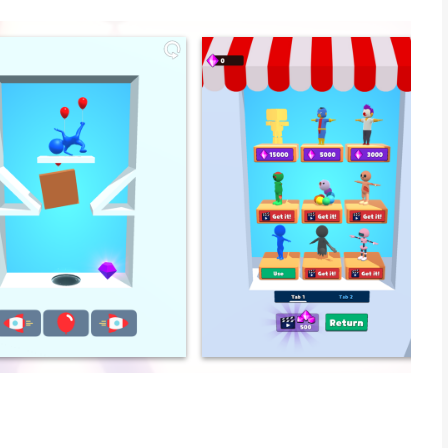
 along the way for even more fun! Are you up for the
en app voor iPhone, iPad en iPod touch met iOS versie 13.0
leeftijden vanaf
12 jaar
.
eleken op 6 Aug om 16:27.