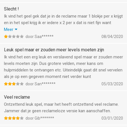
Slecht !
Ik vind het geel gek dat je in de reclame maar 1 blokje per x krijgt
en in het spel krijg ik er iedere x 2 per x dat is niet fijn want
anders verwijder ik het spel en zal een hele erge
Meer
reactie schrijven ik doorzoek namelijk spellen of ze wel geschikt
door Saa******
08/04/2020
zijn en als ik me baas vertel over dit spel dan word dit spel
verwijdert van de App Store play store dus
Leuk spel maar er zouden meer levels moeten zijn
Met de groeten van Dialia van dijk
Ik vind het een erg leuk en verslavend spel maar er zouden meer
levels moeten zijn. Dus grotere velden, meer kans om
hulpmiddelen te ontvangen etc. Uiteindelijk gaat dit snel vervelen
als je op een gegeven moment niet verder kunt
door San*******
05/03/2020
Veel reclame
Ontzettend leuk spel, maar het heeft ontzettend veel reclame.
Jammer dat je geen reclameloze versie kan aanschaffen.
door Gib*******
03/01/2020