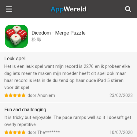
AppWereld
Dicedom - Merge Puzzle
松 郑
Leuk spel
Het is een leuk spel want mijn record is 2276 en ik probeer elke
dag iets meer te maken mijn moeder heeft dit spel ook maar
haar record is iets in de duizend op haar oude iPad 5 stèren
voor dit spel
door Anoniem
23/02/2023
Fun and challenging
It is tricky but enjoyable. The pace ramps well so it I doesn’t get
overly repetitive
door The*******
10/07/2020