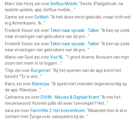
Marc Van Hoey
zei over
Belfius Mobile
: "
beste, iPadgebruik, na
laatste update, app. belfius mobile,...
"
Sanne
zei over
GoWish
: "
Ik heb deze eerst gebruikt, maar toch wel
erg Amerikaans.. Ik...
"
Frederik Visser
zei over
Tekst naar spraak - Talkie
: "
Ik ben op zoek
naar ervaringen van gebruikers van de pro...
"
Frederik Visser
zei over
Tekst naar spraak - Talkie
: "
Ik ben op zoek
naar ervaringen van gebruikers van de pro...
"
Mario van Gool
zei over
Vue NL
: "
1 groot drama. Account van mijn
zoon niet meer in te loggen....
"
Thijs
zei over
Burgernet
: "
Bij het openen van de app komt het
bericht ""Er is iets...
"
Barry
zei over
Klaverjas
: "
Ik speel met vrienden tegenwoordig op
de app ‘Klaverjas...
"
Catharina
zei over
DVHN - Nieuws & Digitale Krant
: "
Ik mis het
nieuwswoord. Kunnen jullie dit weer toevoegen? Het...
"
sara
zei over
FarmVille 2: Het boerenleven
: "
Maanden ben ik al in
contact met Zynga over valsspelers bij de...
"