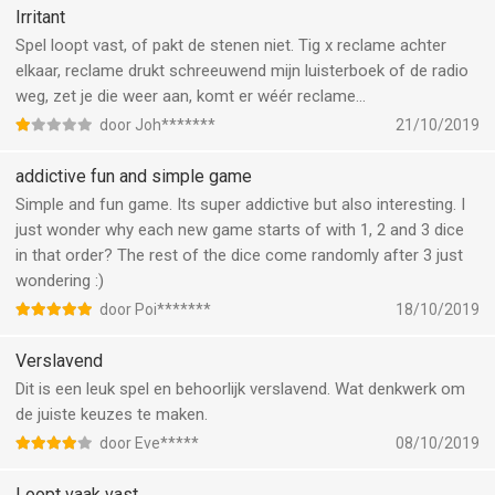
Irritant
Spel loopt vast, of pakt de stenen niet. Tig x reclame achter
elkaar, reclame drukt schreeuwend mijn luisterboek of de radio
weg, zet je die weer aan, komt er wéér reclame...
door Joh*******
21/10/2019
addictive fun and simple game
Simple and fun game. Its super addictive but also interesting. I
just wonder why each new game starts of with 1, 2 and 3 dice
in that order? The rest of the dice come randomly after 3 just
wondering :)
door Poi*******
18/10/2019
Verslavend
Dit is een leuk spel en behoorlijk verslavend. Wat denkwerk om
de juiste keuzes te maken.
door Eve*****
08/10/2019
Loopt vaak vast