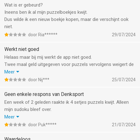
goed men hielp mij iedere keer, daarvoor chapeau voor
Wat is er gebeurd?
medewerkster Sharon
Ineens ben ik al mijn puzzelboekjes kwijt.
Dus wilde ik een nieuw boekje kopen, maar die verschijnt ook
niet.
door Ria******
29/07/2024
Werkt niet goed
Helaas maar bij mij werkt de app niet goed.
Twee maal geld uitgegeven voor puzzels vervolgens weigert de
app dus opnieuw opstarten en nergens de aankopen meer terug
Meer
te vinden.
door Nij***
25/07/2024
Ik vind dit erg jammer.
Gekregen naar een alternatief maar dat vind ik zo ook niet.
Geen enkele respons van Denksport
Een week of 2 geleden raakte ik 4 setjes puzzels kwijt. Alleen
mijn sudoku bleef over.
Gemaild, nog eens gemaild. Geen respons..
Meer
Vorige week nieuw setje Philipines gekocht. 99 cent
door Puk*****
21/07/2024
afgeschreven, geen setje puzzels ontvangen.
Omdat mailen blijkbaar geen zin heeft, chat gesart in FB. Geen
Waardeloos