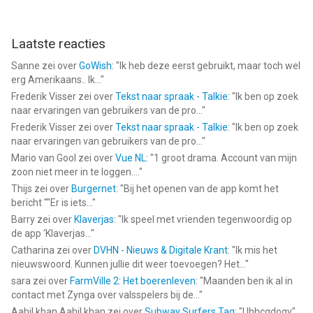
Laatste reacties
Sanne
zei over
GoWish
: "
Ik heb deze eerst gebruikt, maar toch wel
erg Amerikaans.. Ik...
"
Frederik Visser
zei over
Tekst naar spraak - Talkie
: "
Ik ben op zoek
naar ervaringen van gebruikers van de pro...
"
Frederik Visser
zei over
Tekst naar spraak - Talkie
: "
Ik ben op zoek
naar ervaringen van gebruikers van de pro...
"
Mario van Gool
zei over
Vue NL
: "
1 groot drama. Account van mijn
zoon niet meer in te loggen....
"
Thijs
zei over
Burgernet
: "
Bij het openen van de app komt het
bericht ""Er is iets...
"
Barry
zei over
Klaverjas
: "
Ik speel met vrienden tegenwoordig op
de app ‘Klaverjas...
"
Catharina
zei over
DVHN - Nieuws & Digitale Krant
: "
Ik mis het
nieuwswoord. Kunnen jullie dit weer toevoegen? Het...
"
sara
zei over
FarmVille 2: Het boerenleven
: "
Maanden ben ik al in
contact met Zynga over valsspelers bij de...
"
Aahil khan Aahil khan
zei over
Subway Surfers Tag
: "
Uhhcgdogv
"