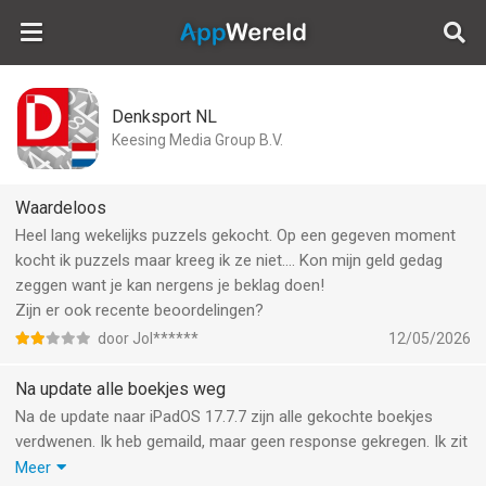
AppWereld
Denksport NL
Keesing Media Group B.V.
Waardeloos
Heel lang wekelijks puzzels gekocht. Op een gegeven moment
kocht ik puzzels maar kreeg ik ze niet…. Kon mijn geld gedag
zeggen want je kan nergens je beklag doen!
Zijn er ook recente beoordelingen?
door Jol******
12/05/2026
Na update alle boekjes weg
Na de update naar iPadOS 17.7.7 zijn alle gekochte boekjes
verdwenen. Ik heb gemaild, maar geen response gekregen. Ik zit
inmiddels op iPadOS 17.7.8 en de boekjes zijn niet terug te
Meer