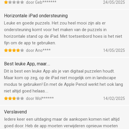
halen. Boekjes zijn de afgelopen 2 maanden gekocht, dus
door Geb*******
24/05/2025
zouden beschikbaar moeten zijn.
Horizontale iPad ondersteuning
Leuke en goede puzzels. Het zou heel mooi zijn als er
ondersteuning komt voor het maken van de puzzels in
horizontale stand op de iPad. Met toetsenbord hoes is het niet
fijn om de app te gebruiken.
door Ano****
14/05/2025
Best leuke App, maar….
Dit is best een leuke App als je van digitaal puzzelen houdt.
Maar kom op zeg, op de iPad niet mogelijk om in landscape
modus te gebruiken! En met de Apple Pencil werkt het ook lang
niet altijd goed helaas….
door Wol******
14/02/2025
Verslavend
Iedere keer een uitdaging maar de aankopen komen niet altijd
goed door. Heb de app moeten verwijderen opnieuw moeten