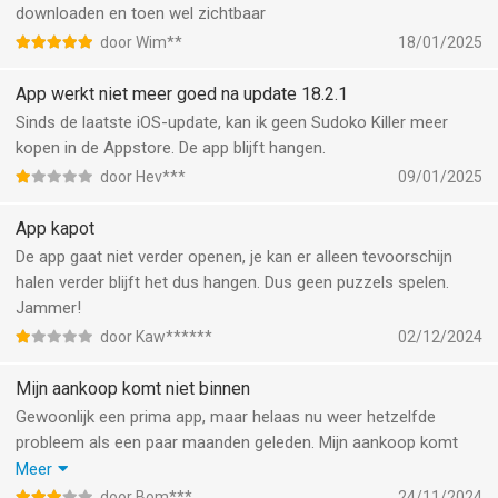
downloaden en toen wel zichtbaar
door Wim**
18/01/2025
App werkt niet meer goed na update 18.2.1
Sinds de laatste iOS-update, kan ik geen Sudoko Killer meer
kopen in de Appstore. De app blijft hangen.
door Hev***
09/01/2025
App kapot
De app gaat niet verder openen, je kan er alleen tevoorschijn
halen verder blijft het dus hangen. Dus geen puzzels spelen.
Jammer!
door Kaw******
02/12/2024
Mijn aankoop komt niet binnen
Gewoonlijk een prima app, maar helaas nu weer hetzelfde
probleem als een paar maanden geleden. Mijn aankoop komt
niet binnen. Gisteravond een sudoku aangeschaft, maar nu - de
Meer
volgende ochtend - nog steeds niet in het overzicht
door Bom***
24/11/2024