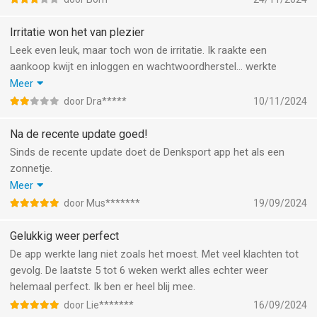
verschenen.
Irritatie won het van plezier
Leek even leuk, maar toch won de irritatie. Ik raakte een
aankoop kwijt en inloggen en wachtwoordherstel… werkte
allemaal niet en sowieso nogal omslachtig. Dus pech: weg is
Meer
weg… Ook irritant: kan alleen in ‘portrait’ op de iPad en is voor
door Dra*****
10/11/2024
mij zo goed als onleesbaar op de mobiel. Ik heb het weer
verwijderd en ga op zoek naar betere apps en services.
Na de recente update goed!
Sinds de recente update doet de Denksport app het als een
zonnetje.
Nieuwe puzzels kopen gaat goed en ook is de app tijdens het
Meer
puzzelen geen één keer gecrasht.
door Mus*******
19/09/2024
In plaats van 1 ster is die na de update nu de volledige 5 sterren
waard.
Gelukkig weer perfect
De app werkte lang niet zoals het moest. Met veel klachten tot
gevolg. De laatste 5 tot 6 weken werkt alles echter weer
helemaal perfect. Ik ben er heel blij mee.
door Lie*******
16/09/2024