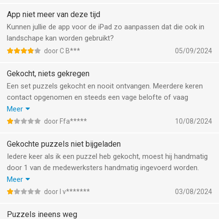
App niet meer van deze tijd
Kunnen jullie de app voor de iPad zo aanpassen dat die ook in
landschape kan worden gebruikt?
door C B***
05/09/2024
Gekocht, niets gekregen
Een set puzzels gekocht en nooit ontvangen. Meerdere keren
contact opgenomen en steeds een vage belofte of vaag
antwoord. Product nooit ontvangen, terwijl ik wel betaald heb.
Meer
Gaat niet om het kleine bedrag wat ik kwijt ben, maar om het
door Ffa*****
10/08/2024
gebrek aan klantenservice
Gekochte puzzels niet bijgeladen
Iedere keer als ik een puzzel heb gekocht, moest hij handmatig
door 1 van de medewerksters handmatig ingevoerd worden.
Schijnt nu nieuwere versie te zijn waarbij mijn klacht opgelost
Meer
moet zijn, durf het bijna niet meer aan om puzzel te kopen bang
door I v*******
03/08/2024
dat al mijn puzzels weer verdwenen zijn. Maar ga het proberen
en zal dan hopelijk een positievere recensie schrijven, service is
Puzzels ineens weg