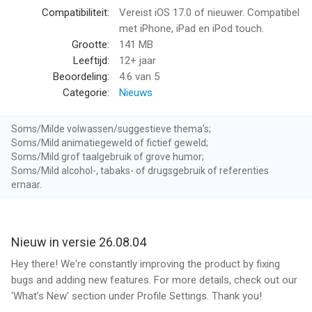
Build real connections with strangers, creators and experts.
Compatibiliteit:
Vereist iOS 17.0 of nieuwer. Compatibel
Every room is a chance to join a community.
met iPhone, iPad en iPod touch.
Grootte:
141 MB
Host Rooms & Lead the Conversation
Leeftijd:
12+ jaar
Start your own audio room in seconds. Whether it's a group
Beoordeling:
4.6
van 5
hangout, book club or panel discussion, you're in control of the
Categorie:
Nieuws
vibe.
Soms/Milde volwassen/suggestieve thema’s;
Keep the Conversation Going
Soms/Mild animatiegeweld of fictief geweld;
Sidebar with friends before, during and after rooms. Chat even
Soms/Mild grof taalgebruik of grove humor;
when you're not online at the same time.
Soms/Mild alcohol-, tabaks- of drugsgebruik of referenties
ernaar.
—
What makes Clubhouse different?
Nieuw in versie 26.08.04
* 100% live audio - spontaneous, human and real
* Always something happening, from deep dives to casual
Hey there! We're constantly improving the product by fixing
hangs
bugs and adding new features. For more details, check out our
* Curated just for you - follow topics, people and rooms you
'What’s New' section under Profile Settings. Thank you!