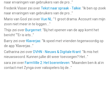
naar ervaringen van gebruikers van de pro...
"
Frederik Visser
zei over
Tekst naar spraak - Talkie
: "
Ik ben op zoek
naar ervaringen van gebruikers van de pro...
"
Mario van Gool
zei over
Vue NL
: "
1 groot drama. Account van mijn
zoon niet meer in te loggen....
"
Thijs
zei over
Burgernet
: "
Bij het openen van de app komt het
bericht ""Er is iets...
"
Barry
zei over
Klaverjas
: "
Ik speel met vrienden tegenwoordig op
de app ‘Klaverjas...
"
Catharina
zei over
DVHN - Nieuws & Digitale Krant
: "
Ik mis het
nieuwswoord. Kunnen jullie dit weer toevoegen? Het...
"
sara
zei over
FarmVille 2: Het boerenleven
: "
Maanden ben ik al in
contact met Zynga over valsspelers bij de...
"