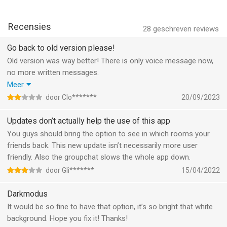
care about
* Free to join, easy to use and endlessly scrollable
Recensies
28
geschreven reviews
—
Go back to old version please!
Clubhouse helps you turn talk into connection. Join the
Old version was way better! There is only voice message now,
conversation - download now and drop in.
no more written messages.
And we can’t open the rooms!
Meer
--
When there is a group/house and we join, the microfoon is
door Clo*******
20/09/2023
given immediately! Moderator should chose/invite the speakers!
Clubhouse van Alpha Exploration Co. is een iPhone app met
Please go back to old version!
Updates don’t actually help the use of this app
iOS versie 17.0 of hoger, geschikt bevonden voor gebruikers
You guys should bring the option to see in which rooms your
met leeftijden vanaf
12 jaar
.
friends back. This new update isn’t necessarily more user
friendly. Also the groupchat slows the whole app down.
Informatie voor Clubhouseis het laatst vergeleken op 9 Aug
door Gli*******
15/04/2022
om 14:24.
Darkmodus
It would be so fine to have that option, it’s so bright that white
background. Hope you fix it! Thanks!