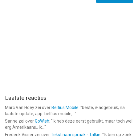
Laatste reacties
Marc Van Hoey
zei over
Belfius Mobile
: "
beste, iPadgebruik, na
laatste update, app. belfius mobile,...
"
Sanne
zei over
GoWish
: "
Ik heb deze eerst gebruikt, maar toch wel
erg Amerikaans.. Ik...
"
Frederik Visser
zei over
Tekst naar spraak - Talkie
: "
Ik ben op zoek