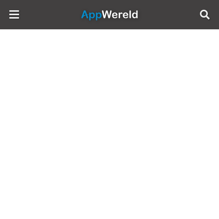
AppWereld