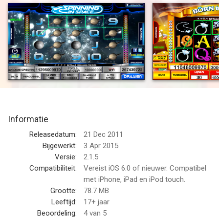
slotmachine ervaring. Deze slotmachine is volledig comptatibel
met Game Center en is de meest verslavende en meest
realistische machine die je ooit buiten een casino zult spelen .
Geniet van volledige HD-beeelden en van meer dan 50 speciaal
samengstelde muziekstukken tijdens het spelen van de enige
slotmachine simulator die games biedt met maximum 100
lijnen. Voor iedereen zit er iets bij, van beginners tot
gevorderden. En met uurlijkse en dagelijkse bonussen en de
mogelijkheid om spelers wereldwijd op Game Center uit te
Informatie
dagen komt er letterlijk geen einde aan de pret. Echt
wereldomvattend en te gebruiken op alle iOS-apparaten.
Releasedatum:
21 Dec 2011
Bijgewerkt:
3 Apr 2015
Hele Nieuwe Tournament Modus
Versie:
2.1.5
Compatibiliteit:
Vereist iOS 6.0 of nieuwer. Compatibel
Het beste is nou nog beter. Born To Be Rich is nou voorzien
met iPhone, iPad en iPod touch.
van een tournament modus, waarmee je tegen je vrienden kunt
Grootte:
78.7 MB
spelen of spelers uit de hele wereld kunt vinden met onze
Leeftijd:
17+ jaar
unieke 'Matchmaker' functie. Spelers spelen drie minuten lang
Beoordeling:
4
van 5