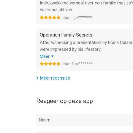
Indrukwekkend verhaal over een familie met zo’n
helemaal stil van
door Tje*******
Operation Family Secrets
After witnessing a presentation by Frank Calab
were impressed by his lifestory.
Back home after our Southwest USA Roadtrip, I re
Meer
couldn’t put it away.
door Por*******
Huge respect for Frank Jr. how he deals with all
Meer recensies
Reageer op deze app