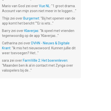
Mario van Gool
zei over
Vue NL
: "
1 groot drama.
Account van mijn zoon niet meer in te loggen....
"
Thijs
zei over
Burgernet
: "
Bij het openen van de
app komt het bericht ""Er is iets...
"
Barry
zei over
Klaverjas
: "
Ik speel met vrienden
tegenwoordig op de app ‘Klaverjas...
"
Catharina
zei over
DVHN - Nieuws & Digitale
Krant
: "
Ik mis het nieuwswoord. Kunnen jullie dit
weer toevoegen? Het...
"
sara
zei over
FarmVille 2: Het boerenleven
:
"
Maanden ben ik al in contact met Zynga over
valsspelers bij de...
"