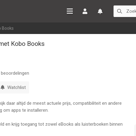
Inloggen
Watchlist
o Books
 met Kobo Books
beoordelingen
Watchlist
k daar altijd de meest actuele prijs, compatibiliteit en andere
g om apps te installeren.
ereld en krijg toegang tot zowel eBooks als luisterboeken binnen
 neem jouw leesavonturen overal mee naartoe. Met meer dan 6