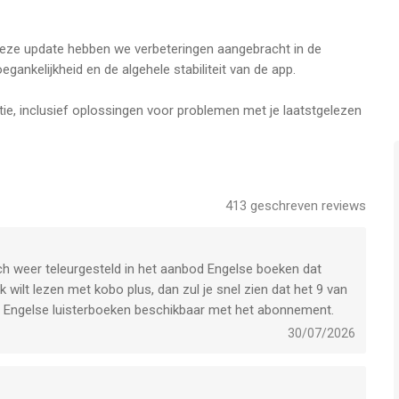
et laatst vergeleken op 7 Aug om 06:09.
deze update hebben we verbeteringen aangebracht in de
egankelijkheid en de algehele stabiliteit van de app.
e, inclusief oplossingen voor problemen met je laatstgelezen
weergave
uning
r sneller laden van bibliotheken
413
geschreven reviews
ch weer teleurgesteld in het aanbod Engelse boeken dat
k wilt lezen met kobo plus, dan zul je snel zien dat het 9 van
nig Engelse luisterboeken beschikbaar met het abonnement.
30/07/2026