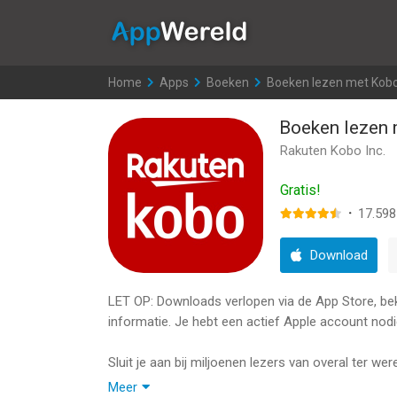
AppWereld
Home
>
Apps
>
Boeken
>
Boeken lezen met Kob
Boeken lezen
Rakuten Kobo Inc.
Gratis!
·
17.598
Download
LET OP: Downloads verlopen via de App Store, bekij
informatie. Je hebt een actief Apple account nodi
Sluit je aan bij miljoenen lezers van overal ter w
één app. Ga voor lezen zonder boekenplanken en
Meer