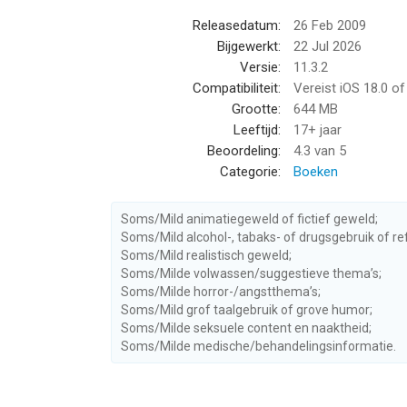
duizenden previews van eBooks of luister naar sa
Releasedatum:
26 Feb 2009
te vinden.
Bijgewerkt:
22 Jul 2026
Versie:
11.3.2
• Begin met lezen op onze ereaders en ga door op
Compatibiliteit:
Vereist iOS 18.0 o
gebleven zodat je op al je apparaten kunt doorlez
Grootte:
644 MB
Leeftijd:
17+ jaar
• Deel je liefde voor lezen op Facebook, Twitter e
Beoordeling:
4.3
van 5
wat je leest.
Categorie:
Boeken
• Beoordeel de boeken die je hebt gelezen of lees
Soms/Mild animatiegeweld of fictief geweld;
Soms/Mild alcohol-, tabaks- of drugsgebruik of re
• Lees in het Engels, Frans, Spaans, Italiaans, Du
Soms/Mild realistisch geweld;
Japans.
Soms/Milde volwassen/suggestieve thema’s;
Soms/Milde horror-/angstthema’s;
--
Soms/Mild grof taalgebruik of grove humor;
Soms/Milde seksuele content en naaktheid;
Soms/Milde medische/behandelingsinformatie.
Boeken lezen met Kobo Books van Rakuten Kobo In
18.0 of hoger, geschikt bevonden voor gebruikers