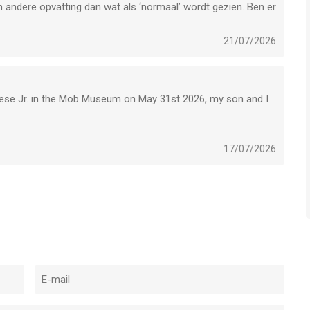
 andere opvatting dan wat als ‘normaal’ wordt gezien. Ben er
21/07/2026
rese Jr. in the Mob Museum on May 31st 2026, my son and I
ad the book, which felt like a psychological thriller and
17/07/2026
 these challenges.