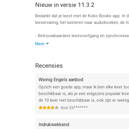
Informatie voor Boeken lezen met Kobo Booksis h
Nieuw in versie 11.3.2
Bedankt dat je leest met de Kobo Books-app. In 
leeservaring, het luisteren naar audioboeken, de to
- Betrouwbaardere leesvoortgang en synchronisati
positie
Meer
• Verbeterde betrouwbaarheid van de audioboek
• Betere toegankelijkheid en voice-over-onderste
• Prestatie- en stabiliteitsverbeteringen, waaronde
Recensies
• Algemene bugfixes en verbeteringen
Weinig Engels aanbod
Opzich een goede app, maar ik ben elke keer to
beschikbaar is, als je een enigszins populair boe
de 10 keer niet beschikbaar is, ook zijn er wei
door Eli*******
Indrukwekkend