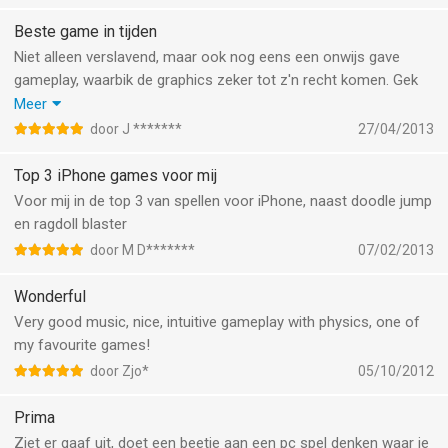
schaf ik zeker aan. Hoge moeilijkheidsgraad, dus je bent weken
zoet. Ook leuke functies als arcade en multiplayer om te blijven
Beste game in tijden
spelen nadat je het spel eindelijk weet uit te spelen in de story
Niet alleen verslavend, maar ook nog eens een onwijs gave
mode.
gameplay, waarbik de graphics zeker tot z'n recht komen. Gek
dat een game als deze nog maar zo weinig recensies heeft,
Meer
waarscheinlijk hebben alle gamers het te druk met het spelen
door J *******
27/04/2013
van osmos! Ik zeg: downloaden die hap!
Top 3 iPhone games voor mij
Voor mij in de top 3 van spellen voor iPhone, naast doodle jump
en ragdoll blaster
door M D*******
07/02/2013
Wonderful
Very good music, nice, intuitive gameplay with physics, one of
my favourite games!
door Zjo*
05/10/2012
Prima
Ziet er gaaf uit, doet een beetje aan een pc spel denken waar je