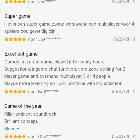
ook multiplayer, zowel via internet als met een andere iPhone of
door Jer*****
21/08/2012
iPad in de buurt :-)
Super game
Het is een super game zwaar verslavend een multiplayer voor 4
spelers zou geweldig zijn
door Joe*******
13/08/2012
Excellent game
Osmos is a great game; played it for many hours.
Suggestions: ingame chat function, time zone setting for 2
player game and overhand multiplayer 3 or 4 people.
Maybe more levels :-) so I can continue with my addiction.
door Bru******
30/07/2012
Game of the year.
Killer ambient soundtrack.
Brilliant concept.
Wonderfully executed.
Meer
Its a definite keeper.
door O0o*******
05/01/2014