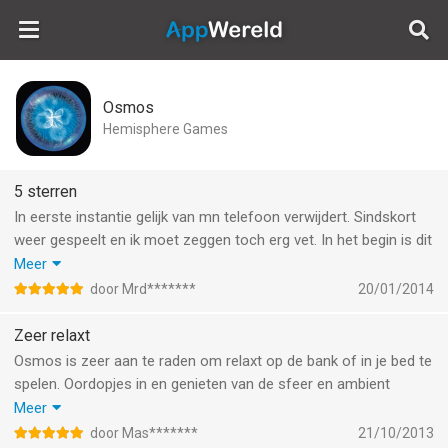
AppWereld
Osmos
Hemisphere Games
5 sterren
In eerste instantie gelijk van mn telefoon verwijdert. Sindskort
weer gespeelt en ik moet zeggen toch erg vet. In het begin is dit
spel wennen (vooral als je ongeduldig ben zoals ik) maar als je
Meer
door hebt dat rustig gechilld moeten spelen dan is het spel erg
door Mrd*******
20/01/2014
relaxt. De kosmos is in het echt ook niet binnen een dag
gebouwd en met die insteek krijgt de game een filosofische
Zeer relaxt
insteek, tof.
Osmos is zeer aan te raden om relaxt op de bank of in je bed te
spelen. Oordopjes in en genieten van de sfeer en ambient
sounds die het spel met zich meebrengt. Gekocht na een review
Meer
erover gelezen te hebben en het volgende deel of uitbreidingen
door Mas*******
21/10/2013