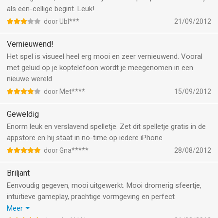
als een-cellige begint. Leuk!
door Ubl***
21/09/2012
Vernieuwend!
Het spel is visueel heel erg mooi en zeer vernieuwend. Vooral
met geluid op je koptelefoon wordt je meegenomen in een
nieuwe wereld.
door Met****
15/09/2012
Geweldig
Enorm leuk en verslavend spelletje. Zet dit spelletje gratis in de
appstore en hij staat in no-time op iedere iPhone
door Gna*****
28/08/2012
Briljant
Eenvoudig gegeven, mooi uitgewerkt. Mooi dromerig sfeertje,
intuïtieve gameplay, prachtige vormgeving en perfect
bijpassende muziek. Verschrikkelijk verslavend bovendien. En nu
Meer