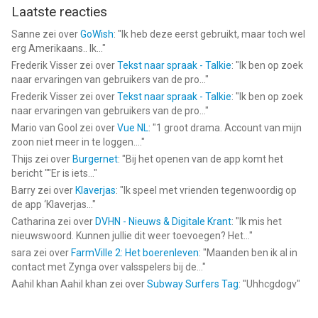
Laatste reacties
Sanne
zei over
GoWish
: "
Ik heb deze eerst gebruikt, maar toch wel
erg Amerikaans.. Ik...
"
Frederik Visser
zei over
Tekst naar spraak - Talkie
: "
Ik ben op zoek
naar ervaringen van gebruikers van de pro...
"
Frederik Visser
zei over
Tekst naar spraak - Talkie
: "
Ik ben op zoek
naar ervaringen van gebruikers van de pro...
"
Mario van Gool
zei over
Vue NL
: "
1 groot drama. Account van mijn
zoon niet meer in te loggen....
"
Thijs
zei over
Burgernet
: "
Bij het openen van de app komt het
bericht ""Er is iets...
"
Barry
zei over
Klaverjas
: "
Ik speel met vrienden tegenwoordig op
de app ‘Klaverjas...
"
Catharina
zei over
DVHN - Nieuws & Digitale Krant
: "
Ik mis het
nieuwswoord. Kunnen jullie dit weer toevoegen? Het...
"
sara
zei over
FarmVille 2: Het boerenleven
: "
Maanden ben ik al in
contact met Zynga over valsspelers bij de...
"
Aahil khan Aahil khan
zei over
Subway Surfers Tag
: "
Uhhcgdogv
"