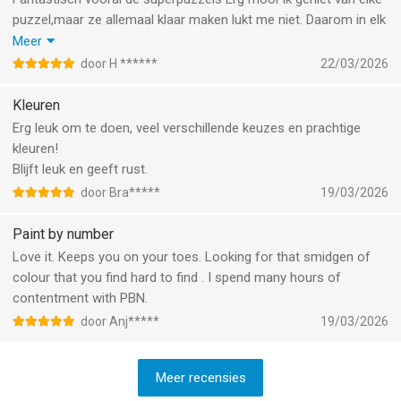
puzzel,maar ze allemaal klaar maken lukt me niet. Daarom in elk
geval de dagpuzzel,de artiestenpuzzels en de collecties.
Meer
Het is en blijft fantastisch.
door H ******
22/03/2026
Het blijft nog steeds mijn favoriet!
Kleuren
Erg leuk om te doen, veel verschillende keuzes en prachtige
kleuren!
Blijft leuk en geeft rust.
door Bra*****
19/03/2026
Paint by number
Love it. Keeps you on your toes. Looking for that smidgen of
colour that you find hard to find . I spend many hours of
contentment with PBN.
door Anj*****
19/03/2026
Meer recensies