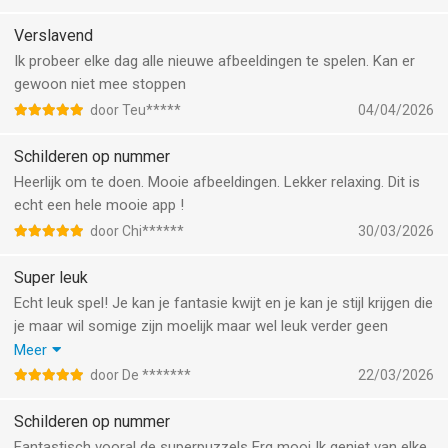
Verslavend
Ik probeer elke dag alle nieuwe afbeeldingen te spelen. Kan er
gewoon niet mee stoppen
door Teu*****
04/04/2026
Schilderen op nummer
Heerlijk om te doen. Mooie afbeeldingen. Lekker relaxing. Dit is
echt een hele mooie app !
door Chi******
30/03/2026
Super leuk
Echt leuk spel! Je kan je fantasie kwijt en je kan je stijl krijgen die
je maar wil somige zijn moelijk maar wel leuk verder geen
reclames behalve als je hem niet ziet gratis tip krijg je door een
Meer
reclame te bekijken ik raad je dit echt aan dus download deze
door De *******
22/03/2026
app snel
Schilderen op nummer
Fantastisch vooral de superpuzzels Erg mooi Ik geniet van elke