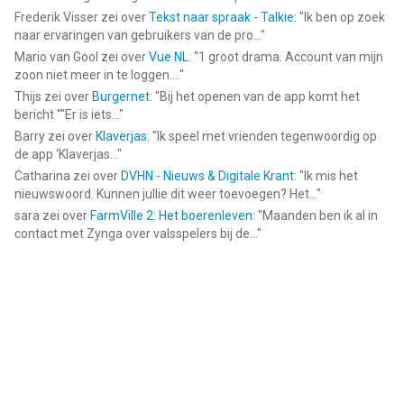
Frederik Visser
zei over
Tekst naar spraak - Talkie
: "
Ik ben op zoek
naar ervaringen van gebruikers van de pro...
"
Mario van Gool
zei over
Vue NL
: "
1 groot drama. Account van mijn
zoon niet meer in te loggen....
"
Thijs
zei over
Burgernet
: "
Bij het openen van de app komt het
bericht ""Er is iets...
"
Barry
zei over
Klaverjas
: "
Ik speel met vrienden tegenwoordig op
de app ‘Klaverjas...
"
Catharina
zei over
DVHN - Nieuws & Digitale Krant
: "
Ik mis het
nieuwswoord. Kunnen jullie dit weer toevoegen? Het...
"
sara
zei over
FarmVille 2: Het boerenleven
: "
Maanden ben ik al in
contact met Zynga over valsspelers bij de...
"