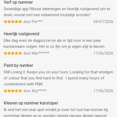
Verf op nummer
Geweldige app! Mooie tekeningen en heerlijk rustgevend om te
doen, vooral met een relaxerend muziekje eronder!
door Pie***
04/07/2026
Heerlijk rustgevend
Elke dag even de dagpuzzel en als er tijd voor is een paar
kunstenaars volgen. Het is zo fijn om je eigen stijl te kiezen.
door Mar******
17/06/2026
Paint by number
Still Loving it. Keeps you on your toes. Looking for that smidgen
of colour that you find hard to find . I spend many hours of
contentment with PBN.
door Anj*****
17/06/2026
Kleuren op nummer kunstspel
Ik vind het een leuk spel omdat je even tot rust kan komen bij
sommige dingen en er worden steeds nieuwe dingen gepost