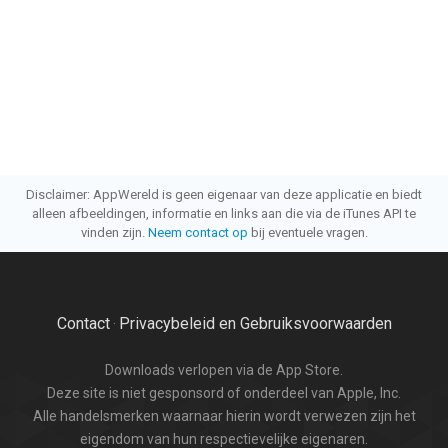
Disclaimer: AppWereld is geen eigenaar van deze applicatie en biedt
alleen afbeeldingen, informatie en links aan die via de iTunes API te
vinden zijn.
Neem contact op
bij eventuele vragen.
Contact
Privacybeleid en Gebruiksvoorwaarden
·
Downloads verlopen via de App Store.
Deze site is niet gesponsord of onderdeel van Apple, Inc.
Alle handelsmerken waarnaar hierin wordt verwezen zijn het
eigendom van hun respectievelijke eigenaren.