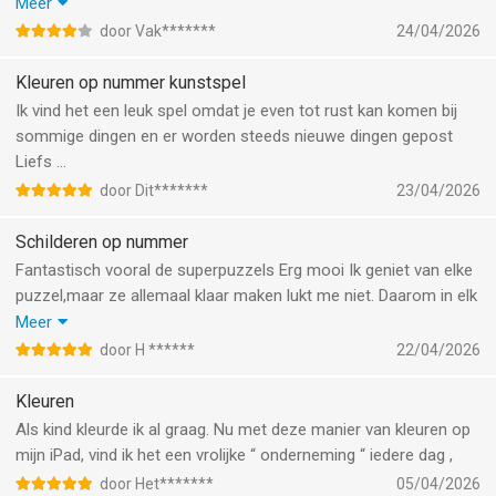
Meestal zijn de platen best wel mooi, maar ze hebben vaak wel
Meer
veel wit gebruikt
door Vak*******
24/04/2026
Nu heb ik net 1 gemaakt die was 1 grote teleurstelling met die
witte kleuren, niet nu direct mijn geheel
Kleuren op nummer kunstspel
Ik vind het een leuk spel omdat je even tot rust kan komen bij
sommige dingen en er worden steeds nieuwe dingen gepost
Liefs …
door Dit*******
23/04/2026
Schilderen op nummer
Fantastisch vooral de superpuzzels Erg mooi Ik geniet van elke
puzzel,maar ze allemaal klaar maken lukt me niet. Daarom in elk
geval de dagpuzzel,de artiestenpuzzels en de collecties.
Meer
Het is en blijft fantastisch.
door H ******
22/04/2026
Het blijft nog steeds mijn favoriet!
Kleuren
Als kind kleurde ik al graag. Nu met deze manier van kleuren op
mijn iPad, vind ik het een vrolijke “ onderneming “ iedere dag ,
door Het*******
05/04/2026