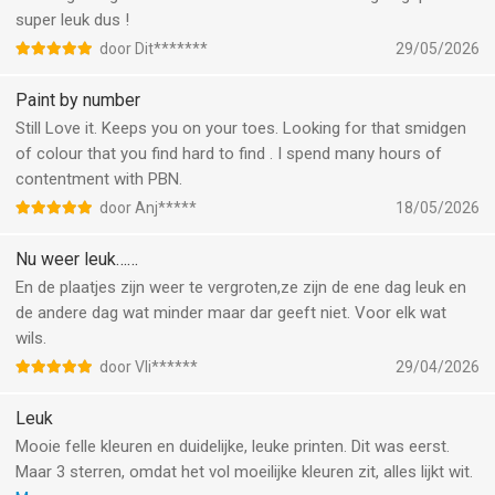
super leuk dus !
door Dit*******
29/05/2026
Paint by number
Still Love it. Keeps you on your toes. Looking for that smidgen
of colour that you find hard to find . I spend many hours of
contentment with PBN.
door Anj*****
18/05/2026
Nu weer leuk……
En de plaatjes zijn weer te vergroten,ze zijn de ene dag leuk en
de andere dag wat minder maar dar geeft niet. Voor elk wat
wils.
door Vli******
29/04/2026
Leuk
Mooie felle kleuren en duidelijke, leuke printen. Dit was eerst.
Maar 3 sterren, omdat het vol moeilijke kleuren zit, alles lijkt wit.