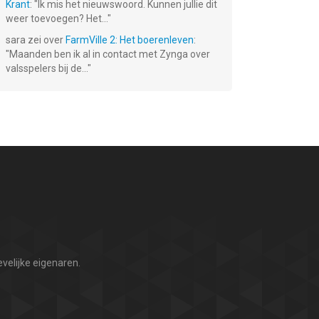
Krant
: "
Ik mis het nieuwswoord. Kunnen jullie dit
weer toevoegen? Het...
"
sara
zei over
FarmVille 2: Het boerenleven
:
"
Maanden ben ik al in contact met Zynga over
valsspelers bij de...
"
velijke eigenaren.