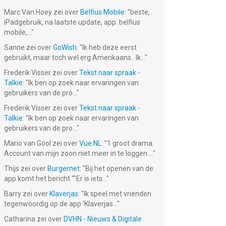
Marc Van Hoey
zei over
Belfius Mobile
: "
beste,
iPadgebruik, na laatste update, app. belfius
mobile,...
"
Sanne
zei over
GoWish
: "
Ik heb deze eerst
gebruikt, maar toch wel erg Amerikaans.. Ik...
"
Frederik Visser
zei over
Tekst naar spraak -
Talkie
: "
Ik ben op zoek naar ervaringen van
gebruikers van de pro...
"
Frederik Visser
zei over
Tekst naar spraak -
Talkie
: "
Ik ben op zoek naar ervaringen van
gebruikers van de pro...
"
Mario van Gool
zei over
Vue NL
: "
1 groot drama.
Account van mijn zoon niet meer in te loggen....
"
Thijs
zei over
Burgernet
: "
Bij het openen van de
app komt het bericht ""Er is iets...
"
Barry
zei over
Klaverjas
: "
Ik speel met vrienden
tegenwoordig op de app ‘Klaverjas...
"
Catharina
zei over
DVHN - Nieuws & Digitale