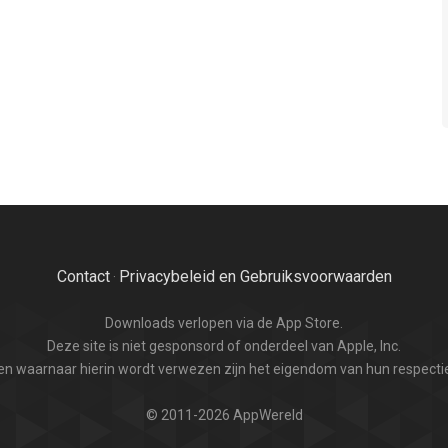
Contact
Privacybeleid en Gebruiksvoorwaarden
·
Downloads verlopen via de App Store.
Deze site is niet gesponsord of onderdeel van Apple, Inc.
n waarnaar hierin wordt verwezen zijn het eigendom van hun respectie
© 2011-2026 AppWereld