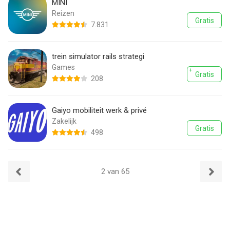
MINI
Reizen
Gratis
7.831
trein simulator rails strategi
Games
Gratis
208
Gaiyo mobiliteit werk & privé
Zakelijk
Gratis
498
2 van 65
Vorige
Volgend