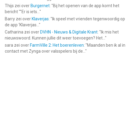
Thijs
zei over
Burgernet
: "
Bij het openen van de app komt het
bericht ""Er is iets...
"
Barry
zei over
Klaverjas
: "
Ik speel met vrienden tegenwoordig op
de app ‘Klaverjas...
"
Catharina
zei over
DVHN - Nieuws & Digitale Krant
: "
Ik mis het
nieuwswoord. Kunnen jullie dit weer toevoegen? Het...
"
sara
zei over
FarmVille 2: Het boerenleven
: "
Maanden ben ik al in
contact met Zynga over valsspelers bij de...
"