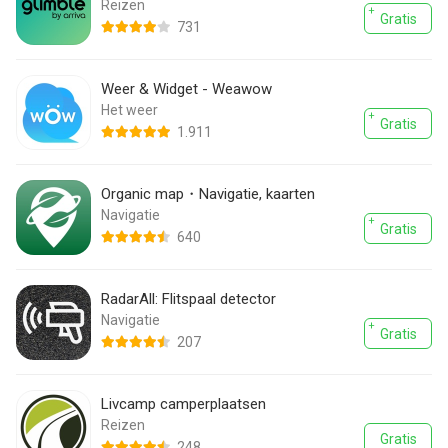
Reizen
Gratis
731
Weer & Widget - Weawow
Het weer
Gratis
1.911
Organic map・Navigatie, kaarten
Navigatie
Gratis
640
RadarAll: Flitspaal detector
Navigatie
Gratis
207
Livcamp camperplaatsen
Reizen
Gratis
248