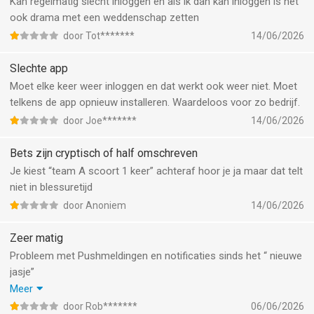
Kan regelmatig slecht inloggen en als ik dan kan inloggen is het
ook drama met een weddenschap zetten
door Tot*******
14/06/2026
Slechte app
Moet elke keer weer inloggen en dat werkt ook weer niet. Moet
telkens de app opnieuw installeren. Waardeloos voor zo bedrijf.
door Joe*******
14/06/2026
Bets zijn cryptisch of half omschreven
Je kiest “team A scoort 1 keer” achteraf hoor je ja maar dat telt
niet in blessuretijd
door Anoniem
14/06/2026
Zeer matig
Probleem met Pushmeldingen en notificaties sinds het “ nieuwe
jasje”
Pushmeldingen en notificaties werken niet ondanks dat ze
Meer
allemaal aanstaan ook in de instellingen van de iPhone . Het
door Rob*******
06/06/2026