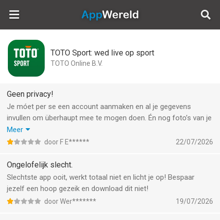
AppWereld
TOTO Sport: wed live op sport
TOTO Online B.V.
Geen privacy!
Je móet per se een account aanmaken en al je gegevens
invullen om überhaupt mee te mogen doen. Én nog foto’s van je
ID uploaden. Ben je helemaal gek! Wat willen ze nog meer
Meer
weten? Welke maat onderbroek ik heb?! Wat een k** app.
door F E******
22/07/2026
Straks liggen ook hier al m’n gegevens op straat net als bij
odido. Ik wil dat het spelen ook anoniem kan! Heb deze app
Ongelofelijk slecht.
direct verwijderd. Te veel gedoe voor alleen een beetje spelen!
Slechtste app ooit, werkt totaal niet en licht je op! Bespaar
Zelfs de Burger King heeft een betere app dat wél werkt
jezelf een hoop gezeik en download dit niet!
door Wer*******
19/07/2026