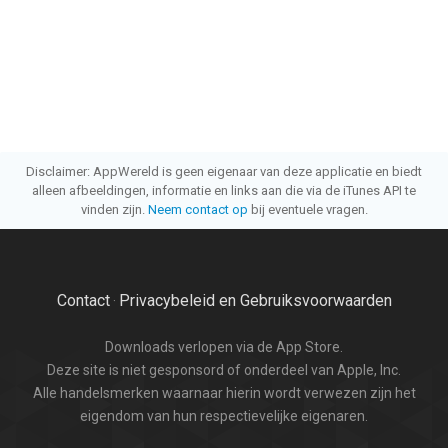
Disclaimer: AppWereld is geen eigenaar van deze applicatie en biedt
alleen afbeeldingen, informatie en links aan die via de iTunes API te
vinden zijn.
Neem contact op
bij eventuele vragen.
Contact
Privacybeleid en Gebruiksvoorwaarden
·
Downloads verlopen via de App Store.
Deze site is niet gesponsord of onderdeel van Apple, Inc.
Alle handelsmerken waarnaar hierin wordt verwezen zijn het
eigendom van hun respectievelijke eigenaren.