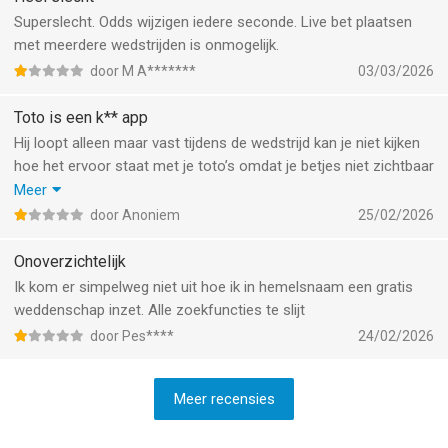
Superslecht. Odds wijzigen iedere seconde. Live bet plaatsen
met meerdere wedstrijden is onmogelijk.
door M A*******
03/03/2026
Toto is een k** app
Hij loopt alleen maar vast tijdens de wedstrijd kan je niet kijken
hoe het ervoor staat met je toto’s omdat je betjes niet zichtbaar
zijn, plus je moet 10 minuten wachten voordat je geld is
Meer
overgeboekt en je toto 1000 keer opnieuw zetten voordat die is
door Anoniem
25/02/2026
geplaatst omdat de odds continu volop wijzigen
Onoverzichtelijk
Ik kom er simpelweg niet uit hoe ik in hemelsnaam een gratis
weddenschap inzet. Alle zoekfuncties te slijt
door Pes****
24/02/2026
Meer recensies