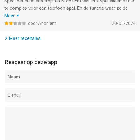
Speel het nu al een tijdje en is opzicht wel leuk spel alleen het is
te complex voor een telefoon spel. En de functie waar ze de
reclame van maken dat je over die snelweg loopt en door die
Meer
plus en min poortjes gaat en een groep enemy tegen komt kon
door Anoniem
20/05/2024
ik naar een tijdje niet meer spelen echt stupid is dit
Meer recensies
Reageer op deze app