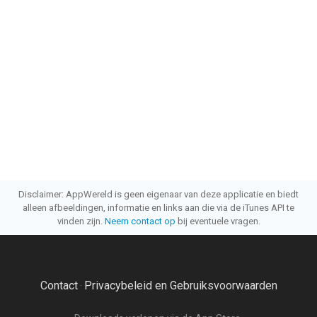
Disclaimer: AppWereld is geen eigenaar van deze applicatie en biedt
alleen afbeeldingen, informatie en links aan die via de iTunes API te
vinden zijn.
Neem contact op
bij eventuele vragen.
Contact
Privacybeleid en Gebruiksvoorwaarden
·