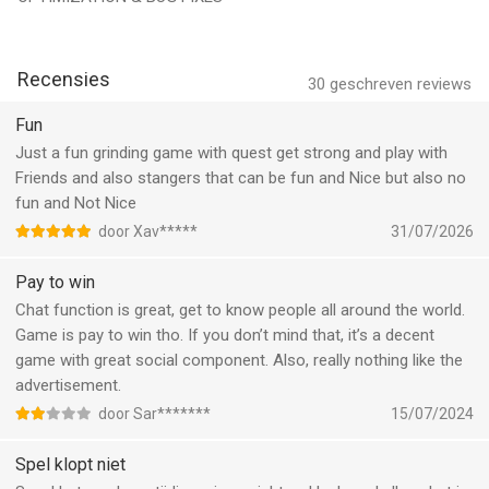
Facebook: https://www.facebook.com/Topwarbattlegame/
Discord: https://discord.gg/topwarbattlegameofficial
--
Recensies
30
geschreven reviews
Fun
Top War: Battle Game van River Game HK Limited is een app
voor iPhone, iPad en iPod touch met iOS versie 12.0 of hoger,
Just a fun grinding game with quest get strong and play with
geschikt bevonden voor gebruikers met leeftijden vanaf
12 jaar
.
Friends and also stangers that can be fun and Nice but also no
fun and Not Nice
Informatie voor Top War: Battle Gameis het laatst vergeleken
door Xav*****
31/07/2026
op 9 Aug om 09:32.
Pay to win
Chat function is great, get to know people all around the world.
Game is pay to win tho. If you don’t mind that, it’s a decent
game with great social component. Also, really nothing like the
advertisement.
door Sar*******
15/07/2024
Spel klopt niet