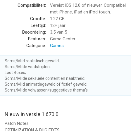
Strength doesn't come from just troops, and that's a good
Compatibiliteit:
Vereist iOS 12.0 of nieuwer. Compatibel
thing! Create a stylish yet formidable island with a variety of
met iPhone, iPad en iPod touch.
buildings and decorations at your disposal. Come and show-
Grootte:
1.22 GB
off your unique style!
Leeftijd:
12+ jaar
Beoordeling:
3.5
van 5
Battle online with players from all over the world in a variety of
Features:
Game Center
game modes such as; Server v Server wars, Dark Forces, War
Categorie:
Games
Robots and weekly Capital Throne Showdowns all while
experiencing the real battles with your alliance. Fight for glory,
Soms/Mild realistisch geweld;
liberate the oppressed and dominate your enemies!
Soms/Milde wedstrijden;
Loot Boxes;
- PLEASE NOTE -
Soms/Milde seksuele content en naaktheid;
Soms/Mild animatiegeweld of fictief geweld;
Soms/Milde volwassen/suggestieve thema’s.
Top War: Battle Game is free-to-play, however, some game
items can also be purchased for real money (including random
items). Playing requires a network connection.
Nieuw in versie 1.670.0
- FOLLOW US -
Patch Notes
OPTIMIZATION & BUG FIXES