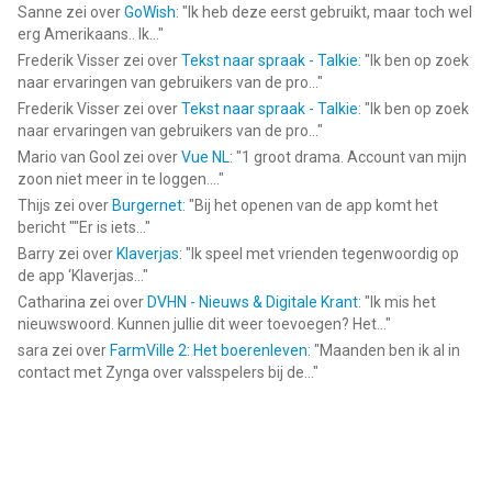
Sanne
zei over
GoWish
: "
Ik heb deze eerst gebruikt, maar toch wel
erg Amerikaans.. Ik...
"
Frederik Visser
zei over
Tekst naar spraak - Talkie
: "
Ik ben op zoek
naar ervaringen van gebruikers van de pro...
"
Frederik Visser
zei over
Tekst naar spraak - Talkie
: "
Ik ben op zoek
naar ervaringen van gebruikers van de pro...
"
Mario van Gool
zei over
Vue NL
: "
1 groot drama. Account van mijn
zoon niet meer in te loggen....
"
Thijs
zei over
Burgernet
: "
Bij het openen van de app komt het
bericht ""Er is iets...
"
Barry
zei over
Klaverjas
: "
Ik speel met vrienden tegenwoordig op
de app ‘Klaverjas...
"
Catharina
zei over
DVHN - Nieuws & Digitale Krant
: "
Ik mis het
nieuwswoord. Kunnen jullie dit weer toevoegen? Het...
"
sara
zei over
FarmVille 2: Het boerenleven
: "
Maanden ben ik al in
contact met Zynga over valsspelers bij de...
"