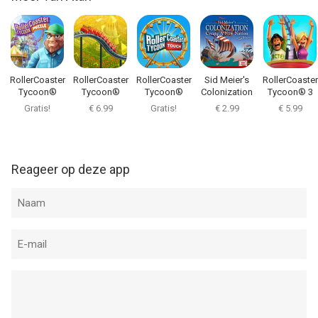
RollerCoaster
RollerCoaster
RollerCoaster
Sid Meier's
RollerCoaster
Tycoon®
Tycoon®
Tycoon®
Colonization
Tycoon® 3
Puzzle
Classic
Touch™
Gratis!
€ 6.99
Gratis!
€ 2.99
€ 5.99
Reageer op deze app