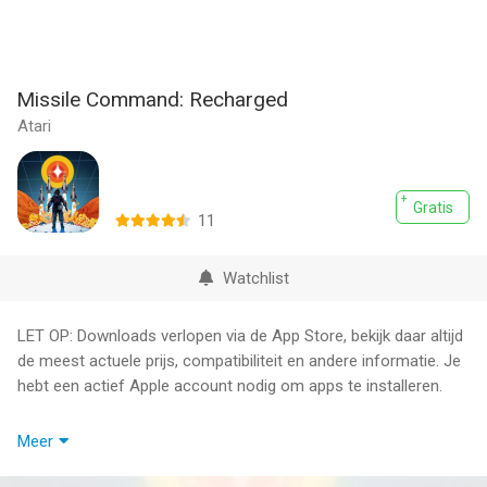
Missile Command: Recharged
Atari
Gratis
11
Watchlist
LET OP: Downloads verlopen via de App Store, bekijk daar altijd
de meest actuele prijs, compatibiliteit en andere informatie. Je
hebt een actief Apple account nodig om apps te installeren.
Missile Command: Recharged is a re-imagining of the beloved
Meer
classic with fast-paced, arcade action where players must
defend their bases by blasting an endless barrage of missiles