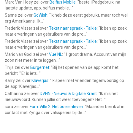
Marc Van Hoey
zei over
Belfius Mobile
: "
beste, iPadgebruik, na
laatste update, app. belfius mobile,...
"
Sanne
zei over
GoWish
: "
Ik heb deze eerst gebruikt, maar toch wel
erg Amerikaans.. Ik...
"
Frederik Visser
zei over
Tekst naar spraak - Talkie
: "
Ik ben op zoek
naar ervaringen van gebruikers van de pro...
"
Frederik Visser
zei over
Tekst naar spraak - Talkie
: "
Ik ben op zoek
naar ervaringen van gebruikers van de pro...
"
Mario van Gool
zei over
Vue NL
: "
1 groot drama. Account van mijn
zoon niet meer in te loggen....
"
Thijs
zei over
Burgernet
: "
Bij het openen van de app komt het
bericht ""Er is iets...
"
Barry
zei over
Klaverjas
: "
Ik speel met vrienden tegenwoordig op
de app ‘Klaverjas...
"
Catharina
zei over
DVHN - Nieuws & Digitale Krant
: "
Ik mis het
nieuwswoord. Kunnen jullie dit weer toevoegen? Het...
"
sara
zei over
FarmVille 2: Het boerenleven
: "
Maanden ben ik al in
contact met Zynga over valsspelers bij de...
"