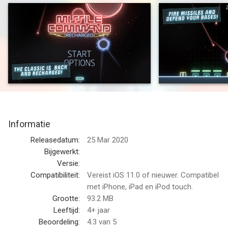
hailing from the sky. Launch counter-missiles to protect your
base and target powerups to gain an edge at critical moments.
Missile Command: Recharged will appeal to those that fondly
remember playing the original or its many iterations, and a
whole new generation of mobile gamers that are looking for
fast-paced, pick-up-and play, arcade goodness.
Powered Up:
Don’t just target missiles – take aim at all-new powerups to
survive longer with defensive measures, silo repair, or a
Informatie
screen-clearing special blast.
Releasedatum:
25 Mar 2020
Upgraded:
Bijgewerkt:
New powerup system takes points earned and allows them to
Versie:
be used to upgrade all aspects of gameplay to get an edge and
Compatibiliteit:
Vereist iOS 11.0 of nieuwer. Compatibel
achieve the highest scores.
met iPhone, iPad en iPod touch.
Grootte:
93.2 MB
Shoot for the Clouds:
Leeftijd:
4+ jaar
Compete in global online leaderboards and aim to claim
Beoordeling:
4.3
van 5